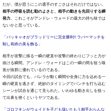
だが、僕が思うにこの選手のすごさはそれだけではない。
相手の呼吸を読む勘のよさと、相手の動きを先回りする瞬
発力
。これこそがアンドレ・ウォードの最大の持ち味では
ないかと思っている。
「パッキャオがブラッドリーに完全勝利!! ラバーマッチを
制し有終の美を飾る」
相手が攻撃に移る一瞬の硬直や攻撃の終わりにフッと力が
抜ける瞬間。アンドレ・ウォードはこの一瞬の間を狙う嗅
覚が抜群に優れているのである。
今回の試合でも、バレラが動く瞬間や全身に力を込める一
瞬の硬直を逃さず、絶妙のタイミングでパンチを打ち込む
シーンが試合を通じて見られた。いわゆる動き出しを狙っ
て出鼻を挫くというヤツである。
「ゴロフキンがウェイドを子ども扱い!! もう相手おらんな