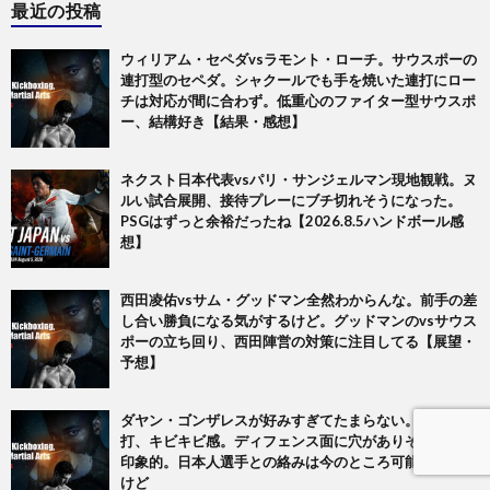
最近の投稿
ウィリアム・セペダvsラモント・ローチ。サウスポーの
連打型のセペダ。シャクールでも手を焼いた連打にロー
チは対応が間に合わず。低重心のファイター型サウスポ
ー、結構好き【結果・感想】
ネクスト日本代表vsパリ・サンジェルマン現地観戦。ヌ
ルい試合展開、接待プレーにブチ切れそうになった。
PSGはずっと余裕だったね【2026.8.5ハンドボール感
想】
西田凌佑vsサム・グッドマン全然わからんな。前手の差
し合い勝負になる気がするけど。グッドマンのvsサウス
ポーの立ち回り、西田陣営の対策に注目してる【展望・
予想】
ダヤン・ゴンザレスが好みすぎてたまらない。馬力と連
打、キビキビ感。ディフェンス面に穴がありそうなのも
印象的。日本人選手との絡みは今のところ可能性は低い
けど