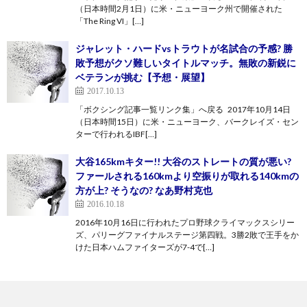
（日本時間2月1日）に米・ニューヨーク州で開催された
「The Ring VI」[…]
ジャレット・ハードvsトラウトが名試合の予感? 勝
敗予想がクソ難しいタイトルマッチ。無敗の新鋭に
ベテランが挑む【予想・展望】
2017.10.13
「ボクシング記事一覧リンク集」へ戻る 2017年10月14日
（日本時間15日）に米・ニューヨーク、バークレイズ・セン
ターで行われるIBF[…]
大谷165kmキター!! 大谷のストレートの質が悪い?
ファールされる160kmより空振りが取れる140kmの
方が上? そうなの? なあ野村克也
2016.10.18
2016年10月16日に行われたプロ野球クライマックスシリー
ズ、パリーグファイナルステージ第四戦。3勝2敗で王手をか
けた日本ハムファイターズが7-4で[…]