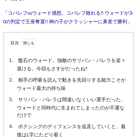
「コバレフvsウォード感想。コバレフ敗れる!! ウォードが3-
0の判定で王座奪還!! 神の子がクラッシャーに鼻差で勝利」
目次
1.
盤石のウォード。強敵のサリバン・バレラを楽々
退ける。今回もさすがだったね?
2.
相手の呼吸を読んで動きを先回りする能力こそが
ウォード最大の持ち味
3.
サリバン・バレラは間違いなくいい選手だった。
ウォードと同時代に生まれてしまったのが不運な
だけで
4.
ボクシングのディフェンスを追及していくと、最
後はL字にたどり着く