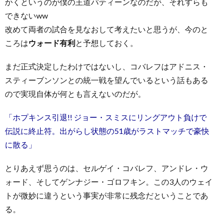
かくというのが僕の王道パティーンなのだが、それすらも
できないww
改めて両者の試合を見なおして考えたいと思うが、今のと
ころは
ウォード有利
と予想しておく。
まだ正式決定したわけではないし、コバレフはアドニス・
スティーブンソンとの統一戦を望んでいるという話もある
ので実現自体が何とも言えないのだが。
「ホプキンス引退!! ジョー・スミスにリングアウト負けで
伝説に終止符。出がらし状態の51歳がラストマッチで豪快
に散る」
とりあえず思うのは、セルゲイ・コバレフ、アンドレ・ウ
ォード、そしてゲンナジー・ゴロフキン。この3人のウェイ
トが微妙に違うという事実が非常に残念だということであ
る。