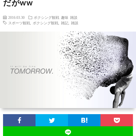
だがww
2016.03.30
ボクシング観戦
趣味
雑談
スポーツ観戦
,
ボクシング観戦
,
雑記
,
雑談
お
問
い
合
わ
せ