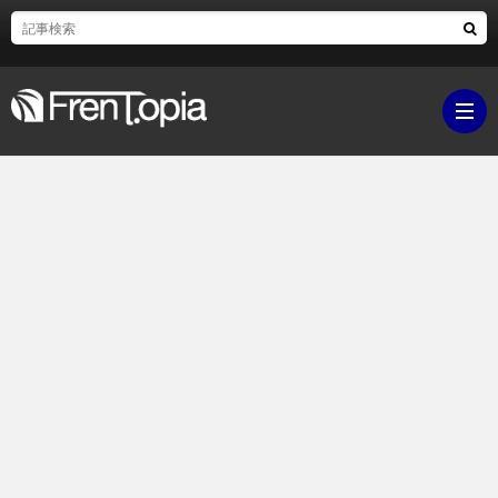
ブ
ロ
既
グ
刊
ボ
ラ
ク
映
イ
シ
画・
ギ