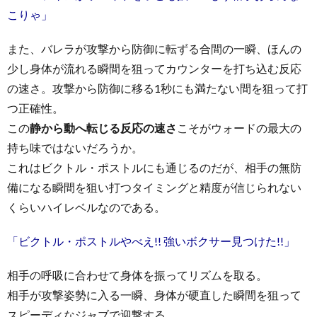
こりゃ」
また、バレラが攻撃から防御に転ずる合間の一瞬、ほんの
少し身体が流れる瞬間を狙ってカウンターを打ち込む反応
の速さ。攻撃から防御に移る1秒にも満たない間を狙って打
つ正確性。
この
静から動へ転じる反応の速さ
こそがウォードの最大の
持ち味ではないだろうか。
これはビクトル・ポストルにも通じるのだが、相手の無防
備になる瞬間を狙い打つタイミングと精度が信じられない
くらいハイレベルなのである。
「ビクトル・ポストルやべえ!! 強いボクサー見つけた!!」
相手の呼吸に合わせて身体を振ってリズムを取る。
相手が攻撃姿勢に入る一瞬、身体が硬直した瞬間を狙って
スピーディなジャブで迎撃する。