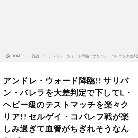
ン
ン
マ
ャ
ホ
ナ
グ
ン
ラ
ー
ッ
観
ガ・
リ
ム
雑談
アンドレ・ウォード降臨!! サリバン・バレラを大差
HOME
プ
戦
ド
ー
ラ
アンドレ・ウォード降臨!! サリバ
ン・バレラを大差判定で下してL・
マ
ヘビー級のテストマッチを楽々ク
リア!! セルゲイ・コバレフ戦が楽
しみ過ぎて血管がちぎれそうなん