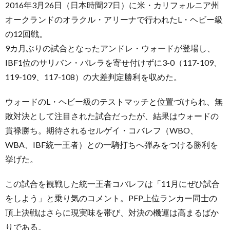
2016年3月26日（日本時間27日）に米・カリフォルニア州
オークランドのオラクル・アリーナで行われたL・ヘビー級
の12回戦。
9カ月ぶりの試合となったアンドレ・ウォードが登場し、
IBF1位のサリバン・バレラを寄せ付けずに3-0（117-109、
119-109、117-108）の大差判定勝利を収めた。
ウォードのL・ヘビー級のテストマッチと位置づけられ、無
敗対決として注目された試合だったが、結果はウォードの
貫禄勝ち。期待されるセルゲイ・コバレフ（WBO、
WBA、IBF統一王者）との一騎打ちへ弾みをつける勝利を
挙げた。
この試合を観戦した統一王者コバレフは「11月にぜひ試合
をしよう」と乗り気のコメント。PFP上位ランカー同士の
頂上決戦はさらに現実味を帯び、対決の機運は高まるばか
りである。