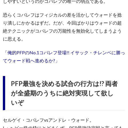
しやすいというのがコバレフの唯一の弱点である。
恐らくコバレフはフィジカルの差を活かしてウォードを捻
り潰しにかかるはずだ。だが、今回ばかりはウォードの超
絶テクニックがコバレフの万能性を無効化してしまうよう
に思える。
「俺的PFPのNo.1コバレフ登場!! イサック・チレンベに勝っ
てウォード戦へ進めるか?」
PFP最強を決める試合の行方は!? 両者
が全盛期のうちに絶対実現して欲し
いぞ
セルゲイ・コバレフvsアンドレ・ウォード。
L・ヘビー級の枠にとどまらず、PFP最強決定戦と言っても