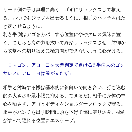
リード側の手は無理に高く上げずにリラックスして構え
る。いつでもジャブを出せるように、相手のパンチをはた
き落とせるように。
利き手側はアゴをカバーする位置にややクロス気味に置
く。こちらも肩の力を抜いて終始リラックスさせ、防御か
ら攻撃への切り換えに極力間ができないように心がける。
「ロマゴン、アローヨを大差判定で退ける!! 半病人のゴン
サレスにアローヨは歯が立たず」
相手と対峙する際は基本的に斜向いで向き合い、打ち込む
的の大きさを最小限に抑える。できるだけ相手に身体の中
心を晒さず、アゴとボディをショルダーブロックで守る。
相手がパンチを出す瞬間に頭を下げて懐に潜り込み、標的
がすべて隠れる位置にエスケープ。