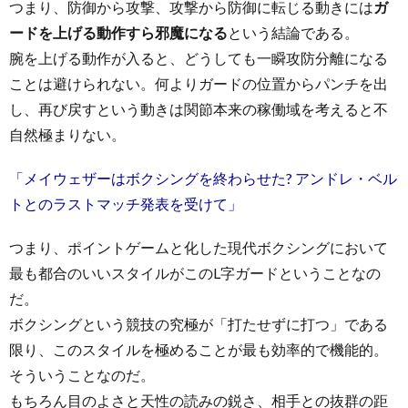
つまり、防御から攻撃、攻撃から防御に転じる動きには
ガ
ードを上げる動作すら邪魔になる
という結論である。
腕を上げる動作が入ると、どうしても一瞬攻防分離になる
ことは避けられない。何よりガードの位置からパンチを出
し、再び戻すという動きは関節本来の稼働域を考えると不
自然極まりない。
「メイウェザーはボクシングを終わらせた? アンドレ・ベル
トとのラストマッチ発表を受けて」
つまり、ポイントゲームと化した現代ボクシングにおいて
最も都合のいいスタイルがこのL字ガードということなの
だ。
ボクシングという競技の究極が「打たせずに打つ」である
限り、このスタイルを極めることが最も効率的で機能的。
そういうことなのだ。
もちろん目のよさと天性の読みの鋭さ、相手との抜群の距