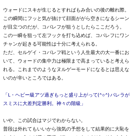
ウォードにスキが生じるとすればもみ合いの後の離れ際。
この瞬間にフッと気が抜けて顔面ががら空きになるシーン
が目立つのだが、コバレフが狙うとしたらここだろう。
この一瞬を狙って左フックを打ち込めば、コバレフにワン
チャンが起きる可能性は十分に考えられる。
ただ、セルゲイ・コバレフ戦という人生最大の大一番にお
いて、ウォードの集中力は極限まで高まっていると考えら
れる。これまでのようなヌルゲーモードになるとは思えな
いのが辛いところではある。
「L・ヘビー級アツ過ぎもっと盛り上がって(^○^) バレラが
スミスに大差判定勝利。神々の階級」
いや、この試合はマジでわからない。
普段は外れてもいいから強気の予想をして結果的に大恥を