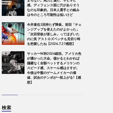
まらない。馬力と連打、キビキビ
感。ディフェンス面に穴がありそう
なのも印象的。日本人選手との絡み
は今のところ可能性は低いけど
今井達也1回持たず降板。前回「チェ
ンジアップを使えたのがよかった」
「次回登板が楽しみ」ってほざいた
のに笑 アストロズベンチも見切り時
を把握したね【2026.7.27感想】
サッカーW杯2026総括。アメリカ色
が濃かった大会。儲かるとわかれば
躊躇なく全額ベットするメリケンの
スピード感、スケール感はさすが。
今後は中盤のゲームメイカーの価
値、試合のテンポが一段上がる?【感
想】
検索