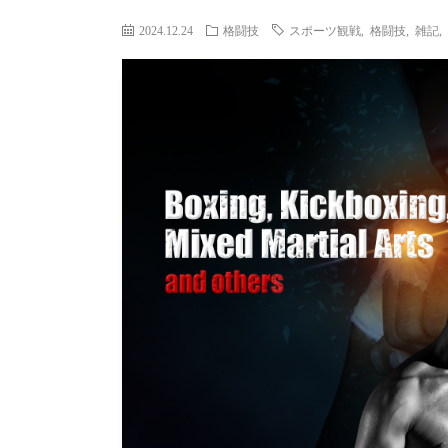
2024.12.24
格闘技
スポーツ観戦
,
格闘技
,
雑記
,