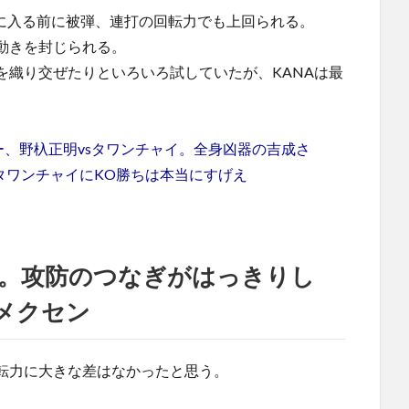
離に入る前に被弾、連打の回転力でも上回られる。
動きを封じられる。
を織り交ぜたりといろいろ試していたが、KANAは最
ャー、野杁正明vsタワンチャイ。全身凶器の吉成さ
。タワンチャイにKO勝ちは本当にすげえ
。攻防のつなぎがはっきりし
メクセン
転力に大きな差はなかったと思う。