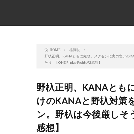
格闘技
HOME
野杁正明、KANAともに完敗。メクセンに実力負けのK
そう…【ONE Friday Fights92感想】
野杁正明、KANAとも
けのKANAと野杁対策
ン。野杁は今後厳しそう…【ON
感想】