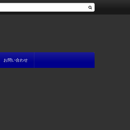
お問い合わせ
へ
流れ
方
が書ける?
いて
と
プ