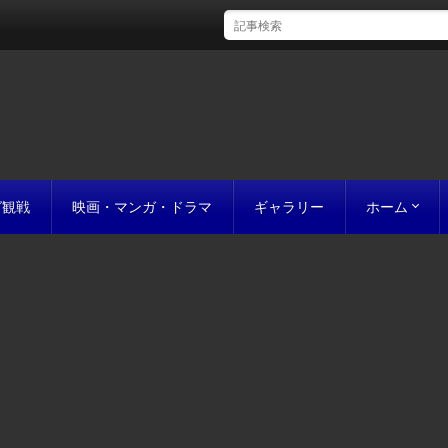
グ観戦
映画・マンガ・ドラマ
ギャラリー
ホーム
初めての方
完成までの
原稿の作り
誰にでも名作
お値段につ
お見積り
私たちのこ
ポリシー
サイトマッ