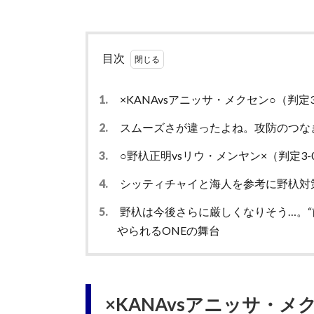
目次
1.
×KANAvsアニッサ・メクセン○（判定3
2.
スムーズさが違ったよね。攻防のつな
3.
○野杁正明vsリウ・メンヤン×（判定3-
4.
シッティチャイと海人を参考に野杁対
5.
野杁は今後さらに厳しくなりそう…。“
やられるONEの舞台
×KANAvsアニッサ・メ