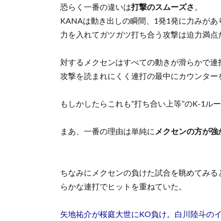
恐らく一番の違いは
打撃のスムーズさ
。
KANAは動き出しの瞬間、1発1発に力みが
力を入れてガツガツ打ち合う攻撃は迫力満点
対するメクセンはすべての動きが滑らかで連
攻撃を読まれにくく連打の最中にカウンター
もしかしたらこれも“打ち合い上等”のK-1
まあ、一番の理由は単純に
メクセンの方が強
ちなみにメクセンの負けた試合を眺めてみる
らかな連打でヒットを重ねていた。
矢地祐介が桜庭大世にKO負け。白川陸斗のイ