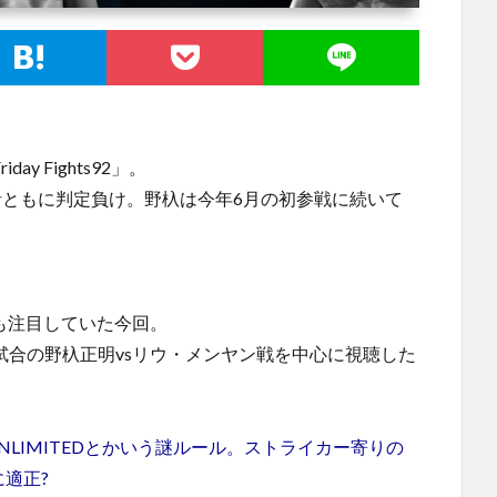
ay Fights92」。
両者ともに判定負け。野杁は今年6月の初参戦に続いて
僕も注目していた今回。
4試合の野杁正明vsリウ・メンヤン戦を中心に視聴した
UNLIMITEDとかいう謎ルール。ストライカー寄りの
適正?