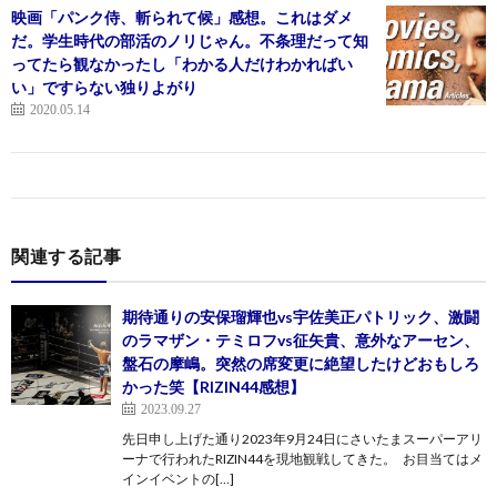
映画「パンク侍、斬られて候」感想。これはダメ
だ。学生時代の部活のノリじゃん。不条理だって知
ってたら観なかったし「わかる人だけわかればい
い」ですらない独りよがり
2020.05.14
関連する記事
期待通りの安保瑠輝也vs宇佐美正パトリック、激闘
のラマザン・テミロフvs征矢貴、意外なアーセン、
盤石の摩嶋。突然の席変更に絶望したけどおもしろ
かった笑【RIZIN44感想】
2023.09.27
先日申し上げた通り2023年9月24日にさいたまスーパーアリ
ーナで行われたRIZIN44を現地観戦してきた。 お目当てはメ
インイベントの[…]