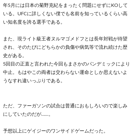
年5月には日本の菊野克紀をまったく問題にせずにKOして
いる。UFCに詳しくない僕でも名前を知っているくらい高
い知名度を誇る選手である。
また、現ライト級王者ヌルマゴメドフとは長年対戦が待望
され、そのたびにどちらかの負傷や病気等で流れ続けた歴
史がある。
5回目の正直と言われた今回もまさかのパンデミックにより
中止。もはやこの両者は交わらない運命としか思えないよ
うなすれ違いっぷりである。
ただ、ファーガソンの試合は普通におもしろいので楽しみ
にしていたのだが……。
予想以上にゲイジーのワンサイドゲームだった。