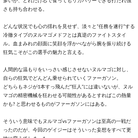
多いが、どれだけ芯で食ってもリカバリーできる打たれ強
さも持ち合わせる。
どんな状況でも心の揺れを見せず、淡々と“任務を遂行”する
冷徹タイプのヌルマゴメドフとは真逆のファイトスタイ
ル。血まみれの顔面に笑顔を浮かべながら腕を振り続ける
狂気こそがこの選手の魅力と言える。
人間的な温もりをいっさい感じさせないヌルマゴに対し、
自らの狂気でどんどん乗せられていくファーガソン。
どちらもネジが1本すっ飛んだ“狂人”には違いないが、ヌル
マゴの精密機械を狂わせる可能性があるとすればこの熱量
かも? と思わせるものがファーガソンにはある。
そういう意味でもヌルマゴvsファーガソンは至高の一戦だ
ったのだが、今回のゲイジーはそういった妄想をすべて更