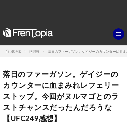
格闘技
落日のファーガソン。ゲイジーのカウンターに血まみ
HOME
ブ
落日のファーガソン。ゲイジーの
ロ
既
カウンターに血まみれレフェリー
ストップ。今回がヌルマゴとのラ
グ
刊
ボ
ストチャンスだったんだろうな
ラ
ク
映
【UFC249感想】
イ
シ
画・
ギ