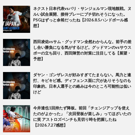
ネクスト日本代表vsパリ・サンジェルマン現地観戦。ヌ
ルい試合展開、接待プレーにブチ切れそうになった。
PSGはずっと余裕だったね【2026.8.5ハンドボール感
想】
西田凌佑vsサム・グッドマン全然わからんな。前手の差
し合い勝負になる気がするけど。グッドマンのvsサウス
ポーの立ち回り、西田陣営の対策に注目してる【展望・
予想】
ダヤン・ゴンザレスが好みすぎてたまらない。馬力と連
打、キビキビ感。ディフェンス面に穴がありそうなのも
印象的。日本人選手との絡みは今のところ可能性は低い
けど
今井達也1回持たず降板。前回「チェンジアップを使え
たのがよかった」「次回登板が楽しみ」ってほざいたの
に笑 アストロズベンチも見切り時を把握したね
【2026.7.27感想】