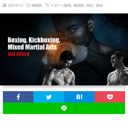
2020.05.13
格闘技
スポーツ観戦
,
格闘技
,
雑記
,
雑談
ン
ン
マ
ャ
ホ
ナ
グ
ン
ラ
ー
ッ
観
ガ・
リ
ム
プ
戦
ド
ー
ラ
マ