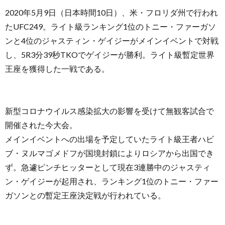
2020年5月9日（日本時間10日）、米・フロリダ州で行われ
たUFC249。ライト級ランキング1位のトニー・ファーガソ
ンと4位のジャスティン・ゲイジーがメインイベントで対戦
し、5R3分39秒TKOでゲイジーが勝利。ライト級暫定世界
王座を獲得した一戦である。
お
問
新型コロナウイルス感染拡大の影響を受けて無観客試合で
開催された今大会。
い
メインイベントへの出場を予定していたライト級王者ハビ
ブ・ヌルマゴメドフが国境封鎖によりロシアから出国でき
合
ず。急遽ピンチヒッターとして現在3連勝中のジャスティ
ン・ゲイジーが起用され、ランキング1位のトニー・ファー
わ
ガソンとの暫定王座決定戦が行われている。
せ