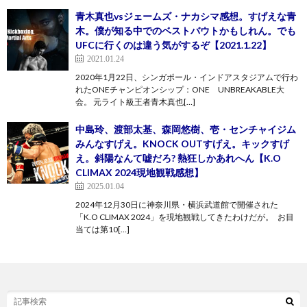
青木真也vsジェームズ・ナカシマ感想。すげえな青
木。僕が知る中でのベストバウトかもしれん。でも
UFCに行くのは違う気がするぞ【2021.1.22】
2021.01.24
2020年1月22日、シンガポール・インドアスタジアムで行わ
れたONEチャンピオンシップ：ONE UNBREAKABLE大
会。 元ライト級王者青木真也[…]
中島玲、渡部太基、森岡悠樹、壱・センチャイジム
みんなすげえ。KNOCK OUTすげえ。キックすげ
え。斜陽なんて嘘だろ? 熱狂しかあれへん【K.O
CLIMAX 2024現地観戦感想】
2025.01.04
2024年12月30日に神奈川県・横浜武道館で開催された
「K.O CLIMAX 2024」を現地観戦してきたわけだが。 お目
当ては第10[…]