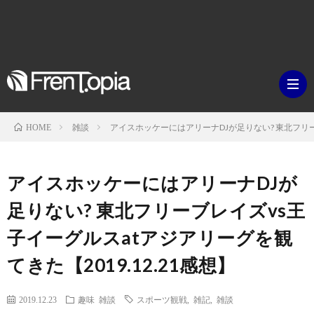
雑談
アイスホッケーにはアリーナDJが足りない? 東北フリーブ
HOME
ブ
アイスホッケーにはアリーナDJが
ロ
既
足りない? 東北フリーブレイズvs王
子イーグルスatアジアリーグを観
グ
刊
ボ
てきた【2019.12.21感想】
ラ
ク
映
2019.12.23
趣味
雑談
スポーツ観戦
,
雑記
,
雑談
イ
シ
画・
ギ