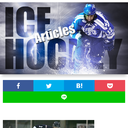
ン
ン
マ
ャ
ホ
ナ
グ
ン
ラ
ー
ッ
観
ガ・
リ
ム
プ
戦
ド
ー
ラ
マ