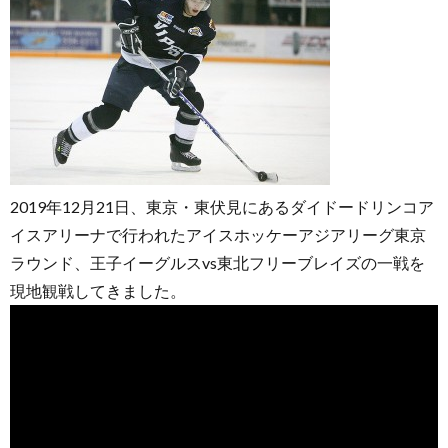
お
問
2019年12月21日、東京・東伏見にあるダイドードリンコア
イスアリーナで行われたアイスホッケーアジアリーグ東京
い
ラウンド、王子イーグルスvs東北フリーブレイズの一戦を
現地観戦してきました。
合
わ
せ