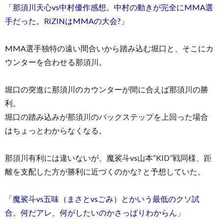
「那須川天心vs中村優作感想。中村の動きが完全にMMA選
手だった。RIZINはMMAの大会?」
MMA選手独特の遠い間合いから踏み込む堀口と、そこにカ
ウンターを合わせる那須川。
堀口の突進に那須川のカウンターが間に合えば那須川の勝
利。
堀口の踏み込みが那須川のバックステップを上回った場合
はちょっとわからなくなる。
那須川有利には違いないが、魔裟斗vs山本“KID”戦同様、距
離を支配した方が勝利に近づくのかな? と予想していた。
「魔裟斗vs五味（まさとvsごみ）とかいう最低のクソ試
合。何だアレ、何がしたいのかさっぱりわからん」