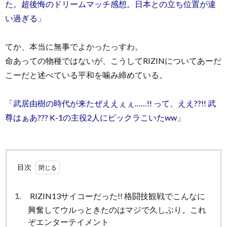
た。超後悔のドリームマッチ感想。日本との立ち位置が違
い過ぎる」
てか、本当に無事でよかったっすわ。
命あっての物種ではないが、こうしてRIZINについてあーだ
こーだと述べている平和を噛み締めている。
「武居由樹の時代が来たぜええぇぇ……!! って、ええ??!! 武
尊はぁあ??? K-1の主役2人にビックラこいたww」
目次
1.
RIZIN13サイコーだった!! 格闘技観戦でこんなに
興奮してウルっときたのはマジで久しぶり。これ
ぞエンターテイメント