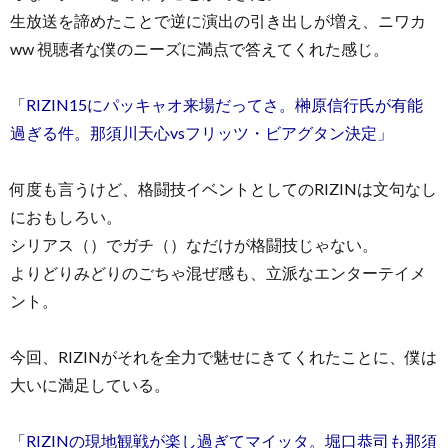
生放送を諦めたことで逆に演出の引き出しが増え、ニワカ
ww 視聴者な僕のニーズに満点で答えてくれた感じ。
「RIZIN15にパッキャオ来場だってさ。榊原信行氏が有能
過ぎる件。那須川天心vsフリッツ・ビアグタン決定」
何度も言うけど、格闘技イベントとしてのRIZINは文句なし
におもしろい。
シリアス（）でガチ（）なだけが格闘技じゃない。
よりどりみどりのごちゃ混ぜ感も、立派なエンターテイメ
ント。
今回、RIZINがそれを全力で魅せにきてくれたことに、僕は
大いに満足している。
「RIZINの現地観戦が楽し過ぎてマイッタ。堀口恭司も那須