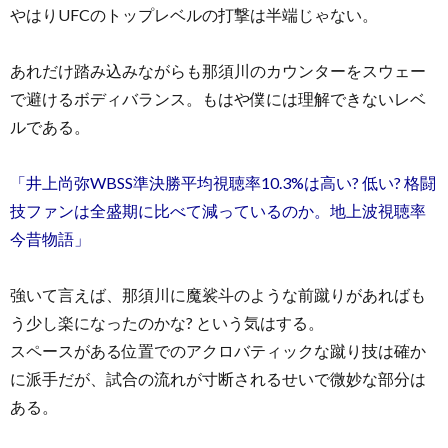
やはりUFCのトップレベルの打撃は半端じゃない。
あれだけ踏み込みながらも那須川のカウンターをスウェー
で避けるボディバランス。もはや僕には理解できないレベ
ルである。
「井上尚弥WBSS準決勝平均視聴率10.3%は高い? 低い? 格闘
技ファンは全盛期に比べて減っているのか。地上波視聴率
今昔物語」
強いて言えば、那須川に魔裟斗のような前蹴りがあればも
う少し楽になったのかな? という気はする。
スペースがある位置でのアクロバティックな蹴り技は確か
に派手だが、試合の流れが寸断されるせいで微妙な部分は
ある。