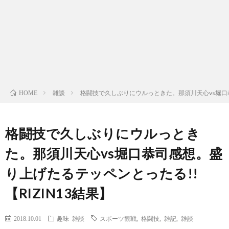
ン
ン
マ
ャ
ホ
ナ
グ
ン
ラ
ー
ッ
観
ガ・
リ
ム
雑談
格闘技で久しぶりにウルっときた。那須川天心vs堀口恭司
HOME
プ
戦
ド
ー
ラ
格闘技で久しぶりにウルっとき
た。那須川天心vs堀口恭司感想。盛
マ
り上げたるテッペンとったる!!
【RIZIN13結果】
2018.10.01
趣味
雑談
スポーツ観戦
,
格闘技
,
雑記
,
雑談