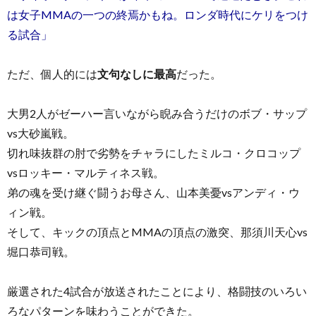
は女子MMAの一つの終焉かもね。ロンダ時代にケリをつけ
る試合」
ただ、個人的には
文句なしに最高
だった。
大男2人がゼーハー言いながら睨み合うだけのボブ・サップ
vs大砂嵐戦。
切れ味抜群の肘で劣勢をチャラにしたミルコ・クロコップ
vsロッキー・マルティネス戦。
弟の魂を受け継ぐ闘うお母さん、山本美憂vsアンディ・ウ
ィン戦。
そして、キックの頂点とMMAの頂点の激突、那須川天心vs
堀口恭司戦。
厳選された4試合が放送されたことにより、格闘技のいろい
ろなパターンを味わうことができた。