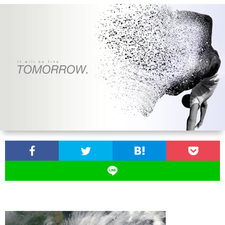
お
問
い
合
わ
せ