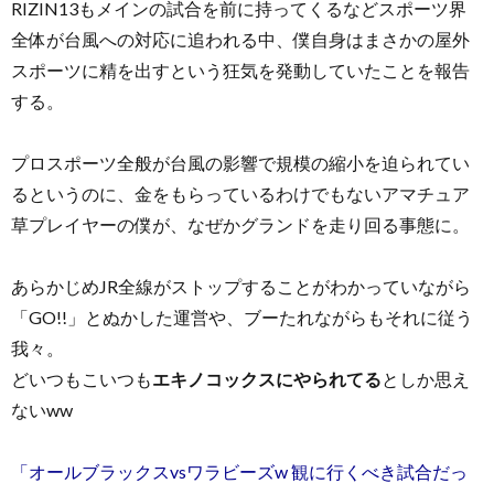
RIZIN13もメインの試合を前に持ってくるなどスポーツ界
全体が台風への対応に追われる中、僕自身はまさかの屋外
スポーツに精を出すという狂気を発動していたことを報告
する。
プロスポーツ全般が台風の影響で規模の縮小を迫られてい
るというのに、金をもらっているわけでもないアマチュア
草プレイヤーの僕が、なぜかグランドを走り回る事態に。
あらかじめJR全線がストップすることがわかっていながら
「GO!!」とぬかした運営や、ブーたれながらもそれに従う
我々。
どいつもこいつも
エキノコックスにやられてる
としか思え
ないww
「オールブラックスvsワラビーズw 観に行くべき試合だっ