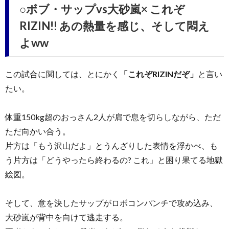
○ボブ・サップvs大砂嵐× これぞ
RIZIN!! あの熱量を感じ、そして悶え
よww
この試合に関しては、とにかく
「これぞRIZINだぞ」
と言い
たい。
体重150kg超のおっさん2人が肩で息を切らしながら、ただ
ただ向かい合う。
片方は「もう沢山だよ」とうんざりした表情を浮かべ、も
う片方は「どうやったら終わるの? これ」と困り果てる地獄
絵図。
そして、意を決したサップがロボコンパンチで攻め込み、
大砂嵐が背中を向けて逃走する。