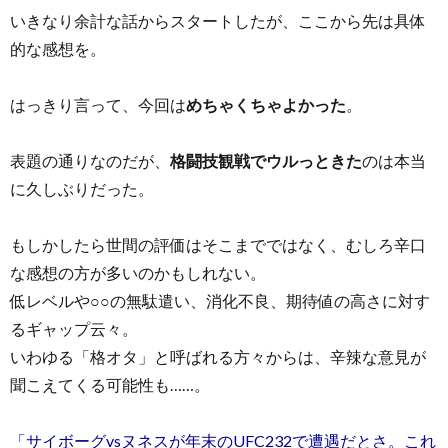
いきなり余計な話からスタートしたが、ここから先は具体
的な感想を。
はっきり言って、今回は
めちゃくちゃよかった
。
表題の通りなのだが、
格闘技観戦でウルっときた
のは本当
に久しぶりだった。
もしかしたら世間の評価はそこまでではなく、むしろ辛口
な感想の方が多いのかもしれない。
低レベルや○○の無駄遣い、消化不良、期待値の高さに対す
るギャップ云々。
いわゆる「格オタ」と呼ばれる方々からは、辛辣な意見が
聞こえてくる可能性も……。
「サイボーグvsヌネスが年末のUFC232で遭遇だとさ。これ