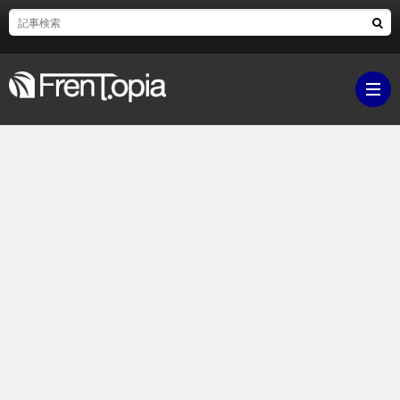
ブ
ロ
既
グ
刊
ボ
ラ
ク
映
イ
シ
画・
ギ