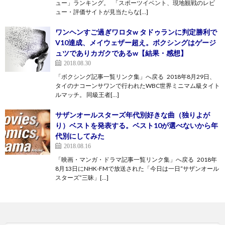
ュー」ランキング。 「スポーツイベント、現地観戦のレビ
ュー・評価サイトが見当たらな[…]
ワンヘンすご過ぎワロタw タドゥランに判定勝利で
V10達成、メイウェザー超え。ボクシングはゲージ
ュツでありカガクであるw【結果・感想】
2018.08.30
「ボクシング記事一覧リンク集」へ戻る 2018年8月29日、
タイのナコーンサワンで行われたWBC世界ミニマム級タイト
ルマッチ。 同級王者[…]
サザンオールスターズ年代別好きな曲（独りよが
り）ベストを発表する。ベスト10が選べないから年
代別にしてみた
2018.08.16
「映画・マンガ・ドラマ記事一覧リンク集」へ戻る 2018年
8月13日にNHK-FMで放送された「今日は一日“サザンオール
スターズ”三昧」[…]