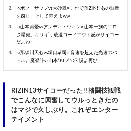
2.
○ボブ・サップvs大砂嵐× これぞRIZIN!! あの熱量
を感じ、そして悶えよww
3.
○山本美憂vsアンディ・ウィン× 山本一族のエロ
さ爆発。ギリギリ放送コードアウト感がサイコー
だよね
4.
○那須川天心vs堀口恭司× 音速を超えた光速のバ
トル。魔裟斗vs山本“KID”の伝説よ再び
RIZIN13サイコーだった!! 格闘技観戦
でこんなに興奮してウルっときたの
はマジで久しぶり。これぞエンター
テイメント