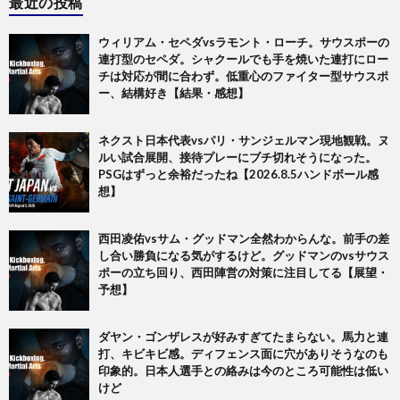
最近の投稿
ウィリアム・セペダvsラモント・ローチ。サウスポーの
連打型のセペダ。シャクールでも手を焼いた連打にロー
チは対応が間に合わず。低重心のファイター型サウスポ
ー、結構好き【結果・感想】
ネクスト日本代表vsパリ・サンジェルマン現地観戦。ヌ
ルい試合展開、接待プレーにブチ切れそうになった。
PSGはずっと余裕だったね【2026.8.5ハンドボール感
想】
西田凌佑vsサム・グッドマン全然わからんな。前手の差
し合い勝負になる気がするけど。グッドマンのvsサウス
ポーの立ち回り、西田陣営の対策に注目してる【展望・
予想】
ダヤン・ゴンザレスが好みすぎてたまらない。馬力と連
打、キビキビ感。ディフェンス面に穴がありそうなのも
印象的。日本人選手との絡みは今のところ可能性は低い
けど