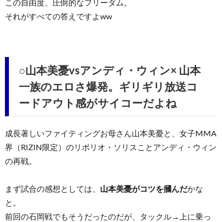
この自由度、圧倒的なフリーダム。
それがすべての答えですよww
○山本美憂vsアンディ・ウィン× 山本
一族のエロさ爆発。ギリギリ放送コ
ードアウト感がサイコーだよね
成長著しいファイティングお母さん山本美憂と、女子MMA
界（RIZIN限定）のリボリオ・ソリスことアンディ・ウィン
の再戦。
まず試合の感想としては、
山本美憂がコツを摑んだ
かな
と。
前回の石岡戦でもそうだったのだが、タックル→上に乗っ