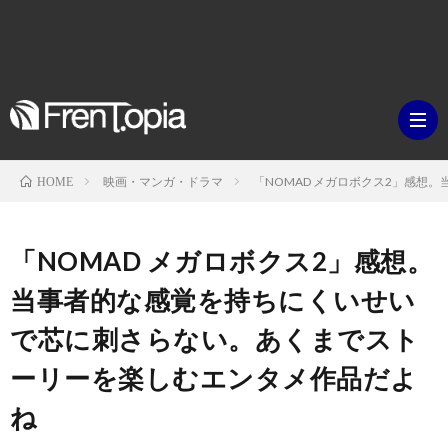
映画・マンガ・ドラマ
「NOMAD メガロボクス2」感
HOME
ブ
「NOMAD メガロボクス2」感想。
ロ
既
当事者的な感覚を持ちにくいせい
で芯に刺さらない。あくまでスト
グ
刊
ボ
ーリーを楽しむエンタメ作品だよ
ラ
ク
映
ね
イ
シ
画・
ギ