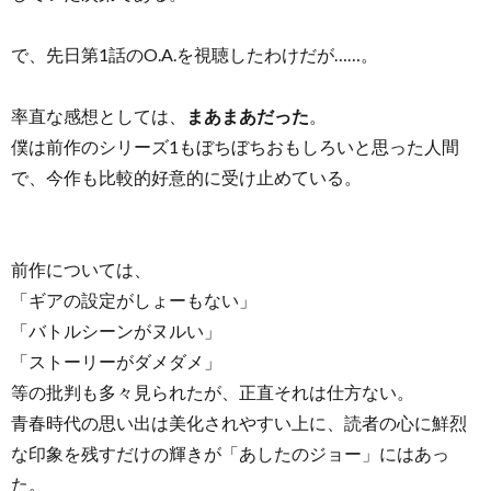
で、先日第1話のO.A.を視聴したわけだが……。
率直な感想としては、
まあまあだった
。
僕は前作のシリーズ1もぼちぼちおもしろいと思った人間
で、今作も比較的好意的に受け止めている。
前作については、
「ギアの設定がしょーもない」
「バトルシーンがヌルい」
「ストーリーがダメダメ」
等の批判も多々見られたが、正直それは仕方ない。
青春時代の思い出は美化されやすい上に、読者の心に鮮烈
な印象を残すだけの輝きが「あしたのジョー」にはあっ
た。