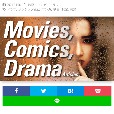
2021.04.06
映画・マンガ・ドラマ
ドラマ
,
ボクシング観戦
,
マンガ
,
映画
,
雑記
,
雑談
ン
ン
マ
ャ
ホ
ナ
グ
ン
ラ
ー
ッ
観
ガ・
リ
ム
プ
戦
ド
ー
ラ
マ