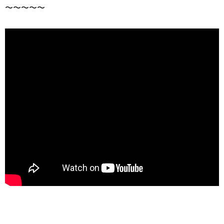
〜〜〜〜〜