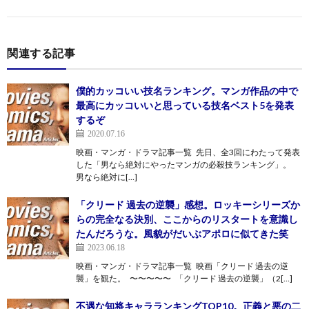
関連する記事
僕的カッコいい技名ランキング。マンガ作品の中で
最高にカッコいいと思っている技名ベスト5を発表
するぞ
2020.07.16
映画・マンガ・ドラマ記事一覧 先日、全3回にわたって発表
した「男なら絶対にやったマンガの必殺技ランキング」。
男なら絶対に[…]
「クリード 過去の逆襲」感想。ロッキーシリーズか
らの完全なる決別、ここからのリスタートを意識し
たんだろうな。風貌がだいぶアポロに似てきた笑
2023.06.18
映画・マンガ・ドラマ記事一覧 映画「クリード 過去の逆
襲」を観た。 〜〜〜〜〜 「クリード 過去の逆襲」（2[…]
不遇な知将キャラランキングTOP10。正義と悪の二