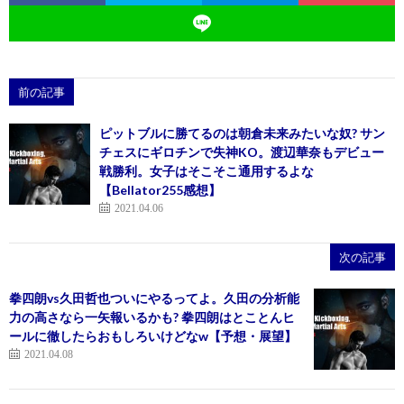
前の記事
ピットブルに勝てるのは朝倉未来みたいな奴? サン
チェスにギロチンで失神KO。渡辺華奈もデビュー
戦勝利。女子はそこそこ通用するよな
【Bellator255感想】
2021.04.06
次の記事
拳四朗vs久田哲也ついにやるってよ。久田の分析能
力の高さなら一矢報いるかも? 拳四朗はとことんヒ
ールに徹したらおもしろいけどなw【予想・展望】
2021.04.08