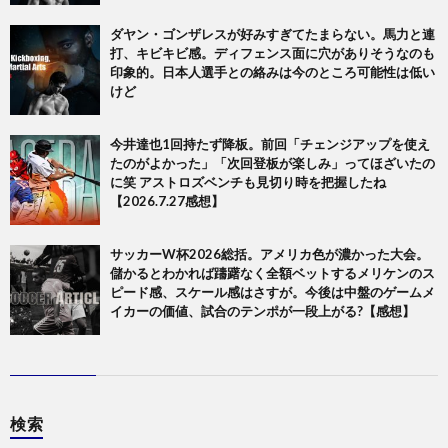
ダヤン・ゴンザレスが好みすぎてたまらない。馬力と連
打、キビキビ感。ディフェンス面に穴がありそうなのも
印象的。日本人選手との絡みは今のところ可能性は低い
けど
今井達也1回持たず降板。前回「チェンジアップを使え
たのがよかった」「次回登板が楽しみ」ってほざいたの
に笑 アストロズベンチも見切り時を把握したね
【2026.7.27感想】
サッカーW杯2026総括。アメリカ色が濃かった大会。
儲かるとわかれば躊躇なく全額ベットするメリケンのス
ピード感、スケール感はさすが。今後は中盤のゲームメ
イカーの価値、試合のテンポが一段上がる?【感想】
検索