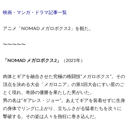
映画・マンガ・ドラマ記事一覧
アニメ「NOMAD メガロボクス2」を観た。
お
〜〜〜〜〜
問
「NOMAD メガロボクス2」
（2021年）
い
肉体とギアを融合させた究極の格闘技“メガロボクス”。その
頂点を決める大会「メガロニア」の第1回大会にすい星のご
合
とく現れ、奇跡の優勝を果たした男がいた。
男の名は“ギアレス・ジョー”。あえてギアを装着せずに生身
わ
の身体でリングに上がり、立ちふさがる猛者たちを次々に
撃破する。その姿は人々を熱狂に巻き込んだ。
せ