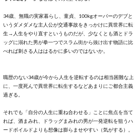
34歳、無職の実家暮らし、童貞、100kgオーバーのデブと
いうダメダメな主人公が交通事故をきっかけに異世界に転
生→人生をやり直すというものだが、少なくとも酒とドラ
ッグに溺れた男が拳一つでスラム街から抜け出す物語に比
べれば刺さる人ははるかに多いのではないか。
職歴のない34歳が今から人生を逆転するのは相当困難な上
に、一度死んで異世界に転生するなどあまりにご都合主義
過ぎる。
それでも「自分の人生に重ね合わせる」ことに焦点を当て
れば、酒まみれ、ドラッグまみれの男が一発逆転を狙うハ
ードボイルドよりも想像は膨らませやすい（気がする）。