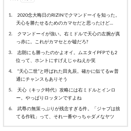
1.
2020念大晦日のRIZINでクマンドーイを知った。
天心を勝たせるためのカマセだと思ったけど…
2.
クマンドーイが強い。右ミドルで天心の左腕が真
っ赤に。これがカマセとか嘘だろ?
3.
志朗にも勝ったのかよオイ。ムエタイPFPでも2
位って、ホントにすげえじゃねえか笑
4.
“天心二世”と呼ばれた田丸辰。確かに似てるw 普
通にチャンスもありそう
5.
天心（キック時代）攻略には右ミドルとインロ
ー。やっぱりロッタンですよね
6.
武尊の無策っぷりが残念すぎる件。「ジャブは捨
てる作戦」って、それ一番やっちゃダメなヤツ