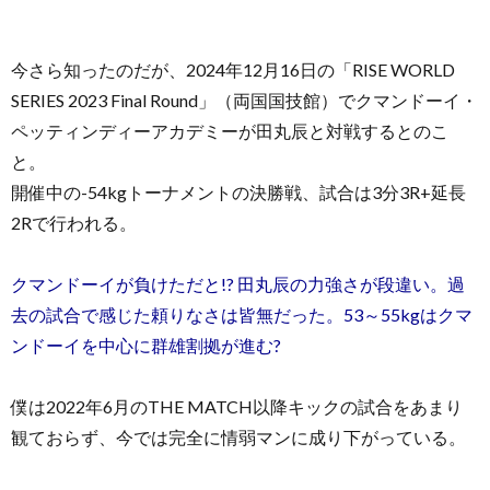
今さら知ったのだが、2024年12月16日の「RISE WORLD
SERIES 2023 Final Round」（両国国技館）でクマンドーイ・
ペッティンディーアカデミーが田丸辰と対戦するとのこ
と。
お
開催中の-54kgトーナメントの決勝戦、試合は3分3R+延長
2Rで行われる。
問
い
クマンドーイが負けただと!? 田丸辰の力強さが段違い。過
去の試合で感じた頼りなさは皆無だった。53～55kgはクマ
合
ンドーイを中心に群雄割拠が進む?
わ
僕は2022年6月のTHE MATCH以降キックの試合をあまり
観ておらず、今では完全に情弱マンに成り下がっている。
せ