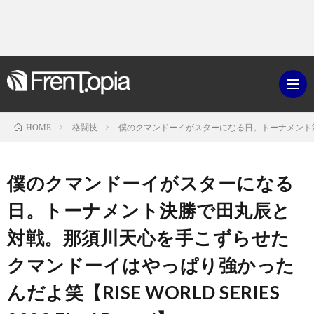
格闘技
僕のクマンドーイがスターになる日。トーナメント決勝で田丸
HOME
ブ
僕のクマンドーイがスターになる
ロ
既
日。トーナメント決勝で田丸辰と
対戦。那須川天心を手こずらせた
グ
刊
ボ
クマンドーイはやっぱり強かった
ラ
ク
映
んだよ笑【RISE WORLD SERIES
イ
シ
画・
ギ