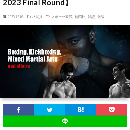
2023 Final Round】
ン
ン
マ
ャ
ホ
2023.12.08
格闘技
スポーツ観戦
,
格闘技
,
雑記
,
雑談
ナ
グ
ン
ラ
ー
ッ
観
ガ・
リ
ム
プ
戦
ド
ー
ラ
マ