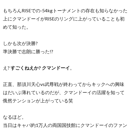
もちろんRISEでの-54kgトーナメントの存在も知らなかった
上にクマンドーイがRISEのリングに上がっていることも初
めて知った。
しかも次が決勝?
準決勝で志朗に勝った!?
え?
すごくねえか? クマンドーイ
。
正直、那須川天心vs武尊戦が終わってからキックへの興味
はだいぶ薄れているのだが、クマンドーイの活躍を知って
俄然テンションが上がっている笑
なるほど。
当日はキャパ約1万人の両国国技館にクマンドーイのファン