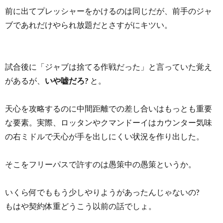
前に出てプレッシャーをかけるのは同じだが、前手のジャ
ブであれだけやられ放題だとさすがにキツい。
試合後に「ジャブは捨てる作戦だった」と言っていた覚え
があるが、
いや嘘だろ?
と。
天心を攻略するのに中間距離での差し合いはもっとも重要
な要素。実際、ロッタンやクマンドーイはカウンター気味
の右ミドルで天心が手を出しにくい状況を作り出した。
そこをフリーパスで許すのは愚策中の愚策というか。
いくら何でももう少しやりようがあったんじゃないの?
もはや契約体重どうこう以前の話でしょ。