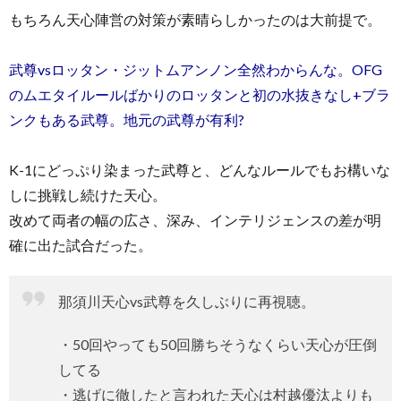
もちろん天心陣営の対策が素晴らしかったのは大前提で。
武尊vsロッタン・ジットムアンノン全然わからんな。OFG
のムエタイルールばかりのロッタンと初の水抜きなし+ブラ
ンクもある武尊。地元の武尊が有利?
K-1にどっぷり染まった武尊と、どんなルールでもお構いな
しに挑戦し続けた天心。
改めて両者の幅の広さ、深み、インテリジェンスの差が明
確に出た試合だった。
那須川天心vs武尊を久しぶりに再視聴。
・50回やっても50回勝ちそうなくらい天心が圧倒
してる
・逃げに徹したと言われた天心は村越優汰よりも