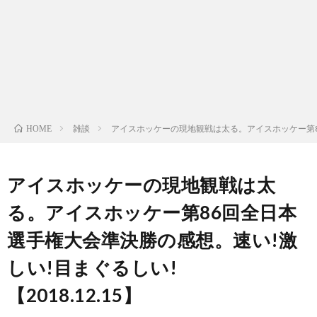
ン
ン
マ
ャ
ホ
ナ
グ
ン
ラ
ー
ッ
観
ガ・
リ
ム
雑談
アイスホッケーの現地観戦は太る。アイスホッケー第86回
HOME
プ
戦
ド
ー
ラ
アイスホッケーの現地観戦は太
る。アイスホッケー第86回全日本
マ
選手権大会準決勝の感想。速い!激
しい!目まぐるしい!
【2018.12.15】