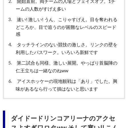
2.
開始直前。両チームの入場とフェイスオフ。1チ
ームの人数がすげえ多い
3.
速い! 激しい! うん、こりゃすげえ。目を奪われる
どころか、目で追うのが困難なレベルのスピード
感
4.
タッチラインのない競技の激しさ。リンクの壁を
利用したパスワーク。いろいろ新鮮です
5.
第二試合も同様、激しい展開。やっぱり首脳陣の
仁王立ちは一緒なのねww
6.
アイスホッケーの現地観戦は「あり」でした。興
味があるなら行って損はないと思います
ダイドードリンコアリーナのアクセ
スよすぎワロタww そして寒い!! こん