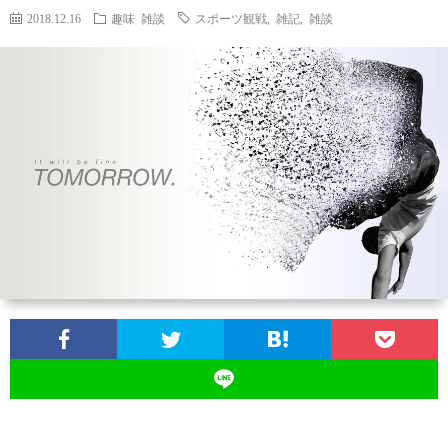
2018.12.16
趣味
雑談
スポーツ観戦
,
雑記
,
雑談
お
問
い
合
わ
せ