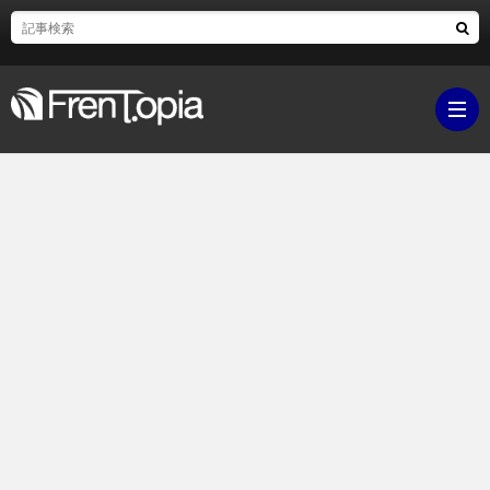
ブ
ロ
既
グ
刊
ボ
ラ
ク
映
イ
シ
画・
ギ