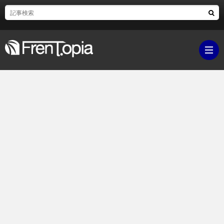
ブ
ロ
既
グ
刊
ボ
ラ
ク
映
イ
シ
画・
ギ