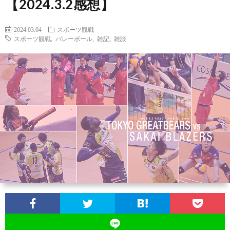
【2024.3.2感想】
2024.03.04
スポーツ観戦
スポーツ観戦
,
バレーボール
,
雑記
,
雑談
お
問
い
合
わ
せ