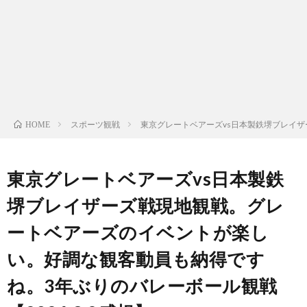
ン
ン
マ
ャ
ホ
ナ
グ
ン
ラ
ー
ッ
観
ガ・
リ
ム
スポーツ観戦
東京グレートベアーズvs日本製鉄堺ブレイザ
HOME
プ
戦
ド
ー
ラ
東京グレートベアーズvs日本製鉄
堺ブレイザーズ戦現地観戦。グレ
マ
ートベアーズのイベントが楽し
い。好調な観客動員も納得です
ね。3年ぶりのバレーボール観戦