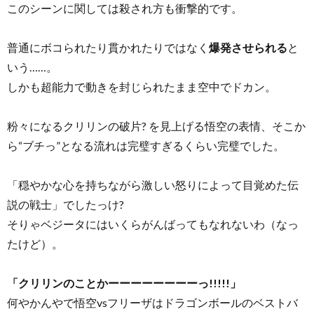
このシーンに関しては殺され方も衝撃的です。
普通にボコられたり貫かれたりではなく
爆発させられる
と
いう……。
しかも超能力で動きを封じられたまま空中でドカン。
粉々になるクリリンの破片? を見上げる悟空の表情、そこか
ら“ブチっ”となる流れは完璧すぎるくらい完璧でした。
「穏やかな心を持ちながら激しい怒りによって目覚めた伝
説の戦士」でしたっけ?
そりゃベジータにはいくらがんばってもなれないわ（なっ
たけど）。
「クリリンのことかーーーーーーーーっ!!!!!」
何やかんやで悟空vsフリーザはドラゴンボールのベストバ