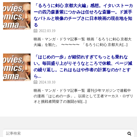
「るろうに剣心 京都大火編」感想。イタいストーカ
ーの四乃森蒼紫につかみは任せろな斎藤一。ド派手
なバトルと映像のチープさに日本映画の現在地を知
る
2022.03.19
映画・マンガ・ドラマ記事一覧 映画「るろうに剣心 京都大
火編」を観た。 〜〜〜〜〜 「るろうに剣心 京都大火[…]
「はじめの一歩」が細切れすぎてちっとも乗れな
い。毎回盛り上がりそうなところで休載、ページ減
の繰り返し。これはもはや作者の計算なのか? とす
ら…
2024.10.10
映画・マンガ・ドラマ記事一覧 週刊少年マガジンで連載中
の漫画「はじめの一歩」。 以前として王者マーカス・ロザリ
オと挑戦者間柴了の激闘が続[…]