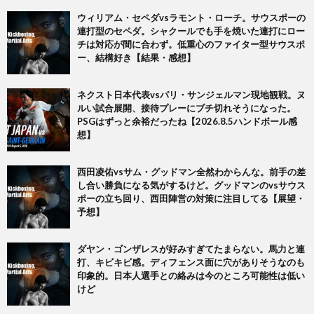
ウィリアム・セペダvsラモント・ローチ。サウスポーの
連打型のセペダ。シャクールでも手を焼いた連打にロー
チは対応が間に合わず。低重心のファイター型サウスポ
ー、結構好き【結果・感想】
ネクスト日本代表vsパリ・サンジェルマン現地観戦。ヌ
ルい試合展開、接待プレーにブチ切れそうになった。
PSGはずっと余裕だったね【2026.8.5ハンドボール感
想】
西田凌佑vsサム・グッドマン全然わからんな。前手の差
し合い勝負になる気がするけど。グッドマンのvsサウス
ポーの立ち回り、西田陣営の対策に注目してる【展望・
予想】
ダヤン・ゴンザレスが好みすぎてたまらない。馬力と連
打、キビキビ感。ディフェンス面に穴がありそうなのも
印象的。日本人選手との絡みは今のところ可能性は低い
けど