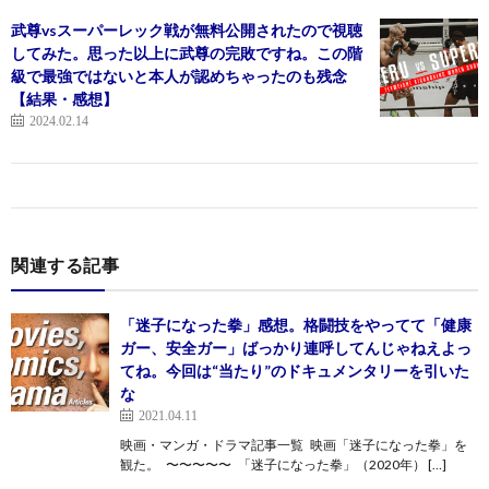
武尊vsスーパーレック戦が無料公開されたので視聴
してみた。思った以上に武尊の完敗ですね。この階
級で最強ではないと本人が認めちゃったのも残念
【結果・感想】
2024.02.14
関連する記事
「迷子になった拳」感想。格闘技をやってて「健康
ガー、安全ガー」ばっかり連呼してんじゃねえよっ
てね。今回は“当たり”のドキュメンタリーを引いた
な
2021.04.11
映画・マンガ・ドラマ記事一覧 映画「迷子になった拳」を
観た。 〜〜〜〜〜 「迷子になった拳」（2020年） […]