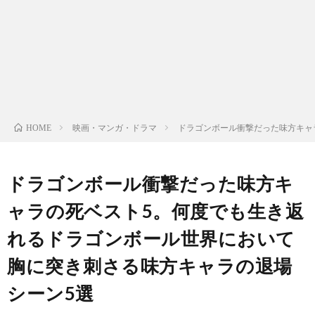
ン
ン
マ
ャ
ホ
ナ
グ
ン
ラ
ー
ッ
観
ガ・
リ
ム
映画・マンガ・ドラマ
ドラゴンボール衝撃だった味方キャ
HOME
プ
戦
ド
ー
ラ
ドラゴンボール衝撃だった味方キ
ャラの死ベスト5。何度でも生き返
マ
れるドラゴンボール世界において
胸に突き刺さる味方キャラの退場
シーン5選