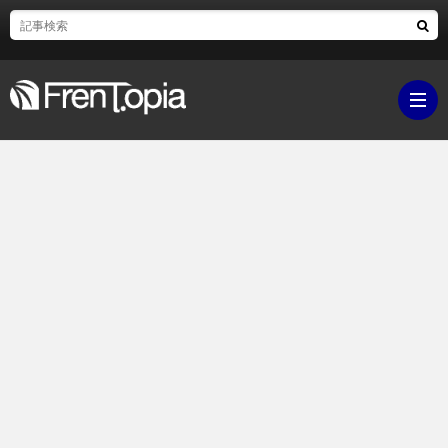
ブ
ロ
既
グ
刊
ボ
ラ
ク
映
イ
シ
画・
ギ