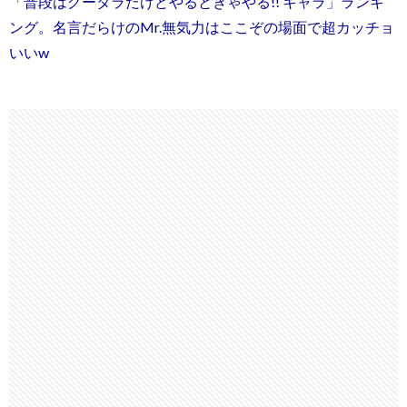
「普段はグータラだけどやるときゃやる!! キャラ」ランキ
ング。名言だらけのMr.無気力はここぞの場面で超カッチョ
いいw