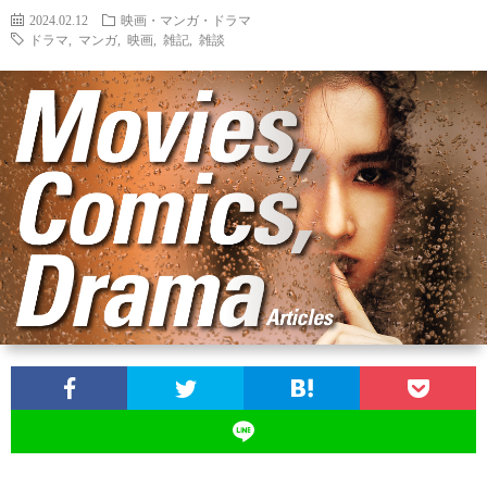
2024.02.12
映画・マンガ・ドラマ
ドラマ
,
マンガ
,
映画
,
雑記
,
雑談
お
問
い
合
わ
せ