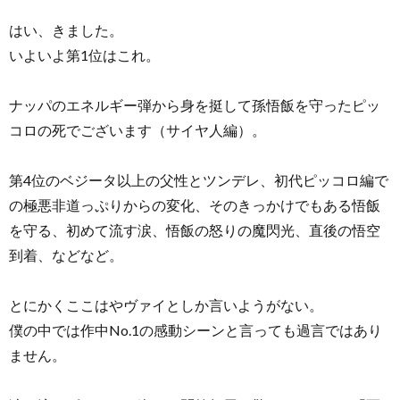
はい、きました。
いよいよ第1位はこれ。
ナッパのエネルギー弾から身を挺して孫悟飯を守ったピッ
コロの死でございます（サイヤ人編）。
第4位のベジータ以上の父性とツンデレ、初代ピッコロ編で
の極悪非道っぷりからの変化、そのきっかけでもある悟飯
を守る、初めて流す涙、悟飯の怒りの魔閃光、直後の悟空
到着、などなど。
とにかくここはやヴァイとしか言いようがない。
僕の中では作中No.1の感動シーンと言っても過言ではあり
ません。