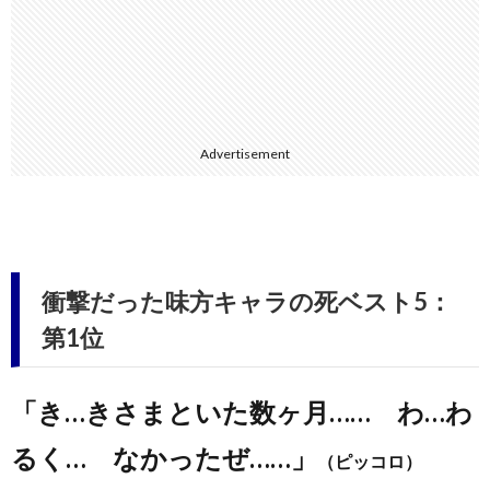
Advertisement
衝撃だった味方キャラの死ベスト5：
第1位
「き…きさまといた数ヶ月…… わ…わ
るく… なかったぜ……」
（ピッコロ）