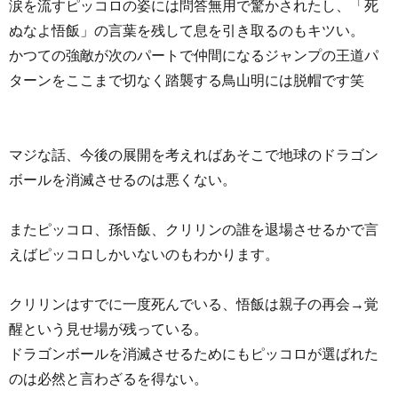
涙を流すピッコロの姿には問答無用で驚かされたし、「死
ぬなよ悟飯」の言葉を残して息を引き取るのもキツい。
かつての強敵が次のパートで仲間になるジャンプの王道パ
ターンをここまで切なく踏襲する鳥山明には脱帽です笑
マジな話、今後の展開を考えればあそこで地球のドラゴン
ボールを消滅させるのは悪くない。
またピッコロ、孫悟飯、クリリンの誰を退場させるかで言
えばピッコロしかいないのもわかります。
クリリンはすでに一度死んでいる、悟飯は親子の再会→覚
醒という見せ場が残っている。
ドラゴンボールを消滅させるためにもピッコロが選ばれた
のは必然と言わざるを得ない。