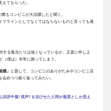
支えてもらった。
電の際もコンビニが大活躍したと聞く。
イフラインとしてなくてはならないものと言っても過
に対する風当たりは強くなっているが、正直に申し上
ると（僕は）非常に困ってしまう。
能感」
と題して、コンビニのありがたみやコンビニ店
を込めつつ振り返ってみたい。
誹謗中傷? 罵声? を浴びせた人間が最悪としか思え