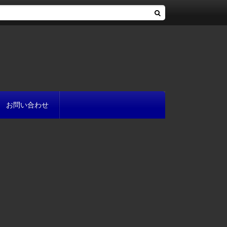
お問い合わせ
へ
流れ
方
が書ける?
いて
と
プ