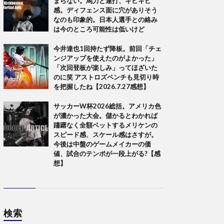
まらない。馬力と連打、キビキビ
感。ディフェンス面に穴がありそう
なのも印象的。日本人選手との絡み
は今のところ可能性は低いけど
今井達也1回持たず降板。前回「チェ
ンジアップを使えたのがよかった」
「次回登板が楽しみ」ってほざいた
のに笑 アストロズベンチも見切り時
を把握したね【2026.7.27感想】
サッカーW杯2026総括。アメリカ色
が濃かった大会。儲かるとわかれば
躊躇なく全額ベットするメリケンの
スピード感、スケール感はさすが。
今後は中盤のゲームメイカーの価
値、試合のテンポが一段上がる?【感
想】
検索