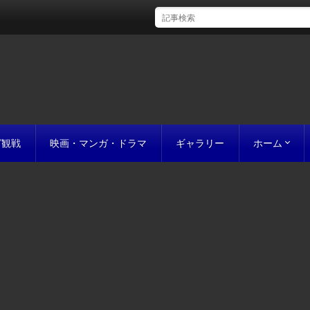
グ観戦
映画・マンガ・ドラマ
ギャラリー
ホーム
初めての方
完成までの
原稿の作り
誰にでも名作
お値段につ
お見積り
私たちのこ
ポリシー
サイトマッ