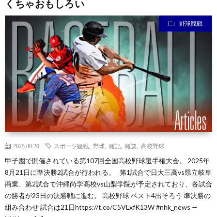
くちゃおもしろい
野球観戦
お
問
い
合
2025.08.20
スポーツ観戦
,
野球
,
雑記
,
雑談
,
高校野球
甲子園で開催されている第107回全国高校野球選手権大会。 2025年
わ
8月21日に準決勝2試合が行われる。 第1試合で日大三高vs県立岐阜
商業、第2試合で沖縄尚学高校vs山梨学院が予定されており、各試合
せ
の勝者が23日の決勝戦に進む。 高校野球 ベスト4出そろう 準決勝の
組み合わせ 試合は21日https://t.co/C5VLxfK13W #nhk_news —