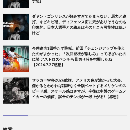
予想】
ダヤン・ゴンザレスが好みすぎてたまらない。馬力と連
打、キビキビ感。ディフェンス面に穴がありそうなのも
印象的。日本人選手との絡みは今のところ可能性は低い
けど
今井達也1回持たず降板。前回「チェンジアップを使え
たのがよかった」「次回登板が楽しみ」ってほざいたの
に笑 アストロズベンチも見切り時を把握したね
【2026.7.27感想】
サッカーW杯2026総括。アメリカ色が濃かった大会。
儲かるとわかれば躊躇なく全額ベットするメリケンのス
ピード感、スケール感はさすが。今後は中盤のゲームメ
イカーの価値、試合のテンポが一段上がる?【感想】
検索