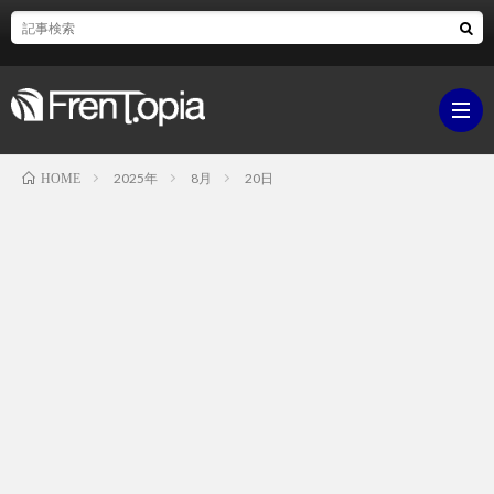
2025年
8月
20日
HOME
ブ
ロ
既
グ
刊
ボ
ラ
ク
映
イ
シ
画・
ギ