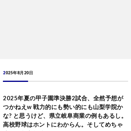
ン
ン
マ
ャ
ホ
ナ
グ
ン
ラ
ー
ッ
観
ガ・
リ
ム
プ
戦
ド
ー
2025年8月20日
ラ
マ
2025年夏の甲子園準決勝2試合、全然予想が
つかねえw 戦力的にも勢い的にも山梨学院か
な? と思うけど、県立岐阜商業の例もあるし。
高校野球はホントにわからん。そしてめちゃ