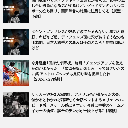
西田凌佑vsサム・グッドマン全然わからんな。前手の差
し合い勝負になる気がするけど。グッドマンのvsサウス
ポーの立ち回り、西田陣営の対策に注目してる【展望・
予想】
ダヤン・ゴンザレスが好みすぎてたまらない。馬力と連
打、キビキビ感。ディフェンス面に穴がありそうなのも
印象的。日本人選手との絡みは今のところ可能性は低い
けど
今井達也1回持たず降板。前回「チェンジアップを使え
たのがよかった」「次回登板が楽しみ」ってほざいたの
に笑 アストロズベンチも見切り時を把握したね
【2026.7.27感想】
サッカーW杯2026総括。アメリカ色が濃かった大会。
儲かるとわかれば躊躇なく全額ベットするメリケンのス
ピード感、スケール感はさすが。今後は中盤のゲームメ
イカーの価値、試合のテンポが一段上がる?【感想】