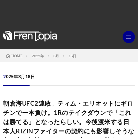
2025年
8月
18日
HOME
ブ
2025年8月18日
ロ
既
朝倉海UFC2連敗。ティム・エリオットにギロ
グ
刊
ボ
チンで一本負け。1Rのテイクダウンで「これ
は勝てる」となったらしい。今後渡米する日
ラ
ク
映
本人RIZINファイターの契約にも影響しそうな
イ
シ
画・
ギ