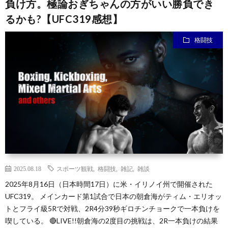
負け方。極論おぎちゃんの方がいい勝負でき
るかも?【UFC319感想】
ン
ン
マ
ャ
ホ
格闘技
ナ
グ
ン
ラ
ー
ッ
観
ガ・
リ
ム
プ
戦
ド
ー
ラ
マ
2025.08.18
スポーツ観戦
,
格闘技
,
雑記
,
雑談
2025年8月16日（日本時間17日）に米・イリノイ州で開催された
UFC319。 メインカード第1試合で日本の朝倉海がティム・エリオッ
トとフライ級5Rで対戦、2R4分39秒ギロチンチョークで一本負けを
喫している。 🔴LIVE!!朝倉海の2度目の挑戦は、2R一本負けの結果