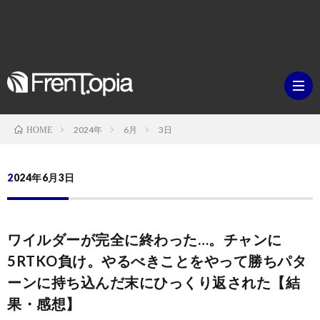
2024年
6月
3日
HOME
ブ
2024年6月3日
ロ
既
ワイルダーが完全に終わった…。チャンに
グ
刊
ボ
5RTKO負け。やるべきことをやって勝ちパタ
ーンに持ち込んだ末にひっくり返された【結
ラ
ク
映
果・感想】
イ
シ
画・
ギ