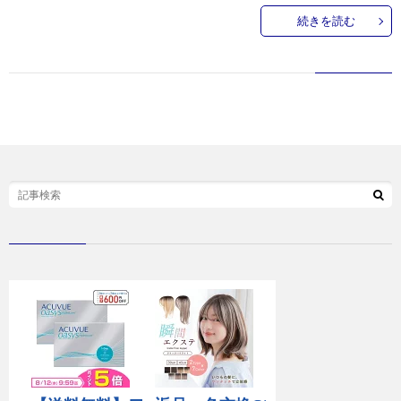
続きを読む
お
問
い
合
わ
せ