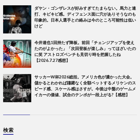
ダヤン・ゴンザレスが好みすぎてたまらない。馬力と連
打、キビキビ感。ディフェンス面に穴がありそうなのも
印象的。日本人選手との絡みは今のところ可能性は低い
けど
今井達也1回持たず降板。前回「チェンジアップを使え
たのがよかった」「次回登板が楽しみ」ってほざいたの
に笑 アストロズベンチも見切り時を把握したね
【2026.7.27感想】
サッカーW杯2026総括。アメリカ色が濃かった大会。
儲かるとわかれば躊躇なく全額ベットするメリケンのス
ピード感、スケール感はさすが。今後は中盤のゲームメ
イカーの価値、試合のテンポが一段上がる?【感想】
検索