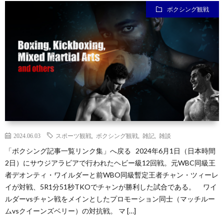
ボクシング観戦
ン
ン
マ
ャ
ホ
ナ
グ
ン
ラ
ー
ッ
観
ガ・
リ
ム
プ
戦
ド
ー
ラ
2024.06.03
スポーツ観戦
,
ボクシング観戦
,
雑記
,
雑談
「ボクシング記事一覧リンク集」へ戻る 2024年6月1日（日本時間
マ
2日）にサウジアラビアで行われたヘビー級12回戦。元WBC同級王
者デオンティ・ワイルダーと前WBO同級暫定王者チャン・ツィーレ
イが対戦、5R1分51秒TKOでチャンが勝利した試合である。 ワイ
ルダーvsチャン戦をメインとしたプロモーション同士（マッチルー
ムvsクイーンズベリー）の対抗戦。 マ […]