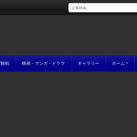
グ観戦
映画・マンガ・ドラマ
ギャラリー
ホーム
初めての方
完成までの
原稿の作り
誰にでも名作
お値段につ
お見積り
私たちのこ
ポリシー
サイトマッ