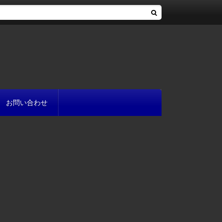
お問い合わせ
へ
流れ
方
が書ける?
いて
と
プ