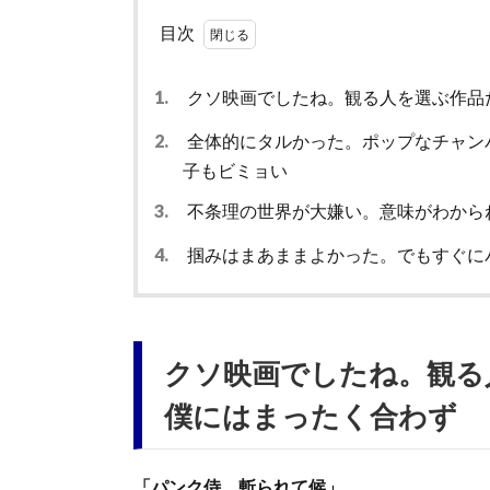
目次
1.
クソ映画でしたね。観る人を選ぶ作品
2.
全体的にタルかった。ポップなチャン
子もビミョい
3.
不条理の世界が大嫌い。意味がわから
4.
掴みはまあままよかった。でもすぐに
クソ映画でしたね。観る
僕にはまったく合わず
「パンク侍、斬られて候」