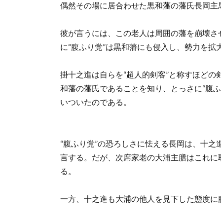
偶然その場に居合わせた黒和藩の藩氏長岡主
彼が言うには、この老人は周囲の藩を崩壊さ
に“腹ふり党”は黒和藩にも侵入し、勢力を拡
掛十之進は自らを“超人的剣客”と称すほど
和藩の藩氏であることを知り、とっさに“腹
いついたのである。
“腹ふり党”の恐ろしさに怯える長岡は、十
言する。だが、次席家老の大浦主膳はこれに
る。
一方、十之進も大浦の他人を見下した態度に