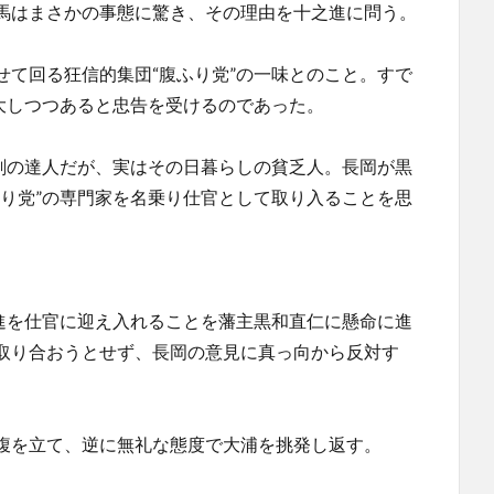
馬はまさかの事態に驚き、その理由を十之進に問う。
せて回る狂信的集団“腹ふり党”の一味とのこと。すで
大しつつあると忠告を受けるのであった。
の剣の達人だが、実はその日暮らしの貧乏人。長岡が黒
ふり党”の専門家を名乗り仕官として取り入ることを思
之進を仕官に迎え入れることを藩主黒和直仁に懸命に進
取り合おうとせず、長岡の意見に真っ向から反対す
腹を立て、逆に無礼な態度で大浦を挑発し返す。