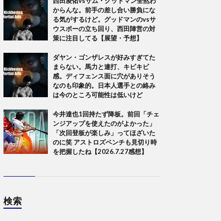
西田凌佑vsサム・グッドマン全然わ
からんな。前手の差し合い勝負にな
る気がするけど。グッドマンのvsサ
ウスポーの立ち回り、西田陣営の対
策に注目してる【展望・予想】
ダヤン・ゴンザレスが好みすぎてた
まらない。馬力と連打、キビキビ
感。ディフェンス面に穴がありそう
なのも印象的。日本人選手との絡み
は今のところ可能性は低いけど
今井達也1回持たず降板。前回「チェ
ンジアップを使えたのがよかった」
「次回登板が楽しみ」ってほざいた
のに笑 アストロズベンチも見切り時
を把握したね【2026.7.27感想】
検索