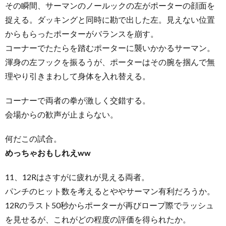
その瞬間、サーマンのノールックの左がポーターの顔面を
捉える。ダッキングと同時に勘で出した左。見えない位置
からもらったポーターがバランスを崩す。
コーナーでたたらを踏むポーターに襲いかかるサーマン。
渾身の左フックを振るうが、ポーターはその腕を掴んで無
理やり引きまわして身体を入れ替える。
コーナーで両者の拳が激しく交錯する。
会場からの歓声が止まらない。
何だこの試合。
めっちゃおもしれえww
11、12Rはさすがに疲れが見える両者。
パンチのヒット数を考えるとややサーマン有利だろうか。
12Rのラスト50秒からポーターが再びロープ際でラッシュ
を見せるが、これがどの程度の評価を得られたか。