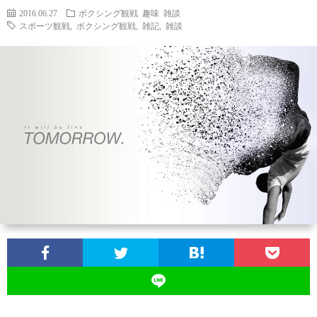
2016.06.27
ボクシング観戦
趣味
雑談
スポーツ観戦
,
ボクシング観戦
,
雑記
,
雑談
ン
ン
マ
ャ
ホ
ナ
グ
ン
ラ
ー
ッ
観
ガ・
リ
ム
プ
戦
ド
ー
ラ
マ