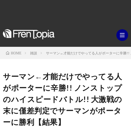
雑談
サーマン←才能だけでやってる人がポーターに辛勝!!
HOME
ブ
サーマン←才能だけでやってる人
ロ
既
がポーターに辛勝!! ノンストップ
のハイスピードバトル!! 大激戦の
グ
刊
ボ
末に僅差判定でサーマンがポータ
ラ
ク
映
ーに勝利【結果】
イ
シ
画・
ギ