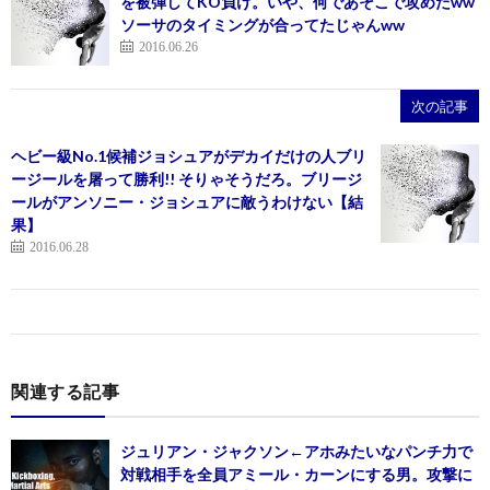
を被弾してKO負け。いや、何であそこで攻めたww
ソーサのタイミングが合ってたじゃんww
2016.06.26
次の記事
ヘビー級No.1候補ジョシュアがデカイだけの人ブリ
ージールを屠って勝利!! そりゃそうだろ。ブリージ
ールがアンソニー・ジョシュアに敵うわけない【結
果】
2016.06.28
関連する記事
ジュリアン・ジャクソン←アホみたいなパンチ力で
対戦相手を全員アミール・カーンにする男。攻撃に