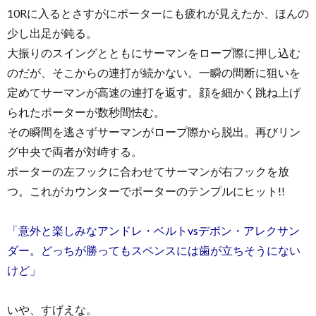
10Rに入るとさすがにポーターにも疲れが見えたか、ほんの
少し出足が鈍る。
大振りのスイングとともにサーマンをロープ際に押し込む
のだが、そこからの連打が続かない。一瞬の間断に狙いを
定めてサーマンが高速の連打を返す。顔を細かく跳ね上げ
られたポーターが数秒間怯む。
その瞬間を逃さずサーマンがロープ際から脱出。再びリン
グ中央で両者が対峙する。
ポーターの左フックに合わせてサーマンが右フックを放
つ。これがカウンターでポーターのテンプルにヒット!!
「意外と楽しみなアンドレ・ベルトvsデボン・アレクサン
ダー。どっちが勝ってもスペンスには歯が立ちそうにない
けど」
いや、すげえな。