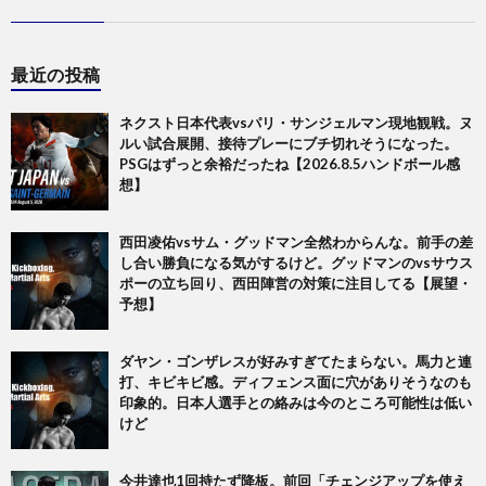
最近の投稿
ネクスト日本代表vsパリ・サンジェルマン現地観戦。ヌ
ルい試合展開、接待プレーにブチ切れそうになった。
PSGはずっと余裕だったね【2026.8.5ハンドボール感
想】
西田凌佑vsサム・グッドマン全然わからんな。前手の差
し合い勝負になる気がするけど。グッドマンのvsサウス
ポーの立ち回り、西田陣営の対策に注目してる【展望・
予想】
ダヤン・ゴンザレスが好みすぎてたまらない。馬力と連
打、キビキビ感。ディフェンス面に穴がありそうなのも
印象的。日本人選手との絡みは今のところ可能性は低い
けど
今井達也1回持たず降板。前回「チェンジアップを使え