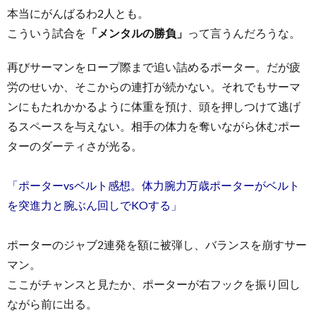
本当にがんばるわ2人とも。
こういう試合を
「メンタルの勝負」
って言うんだろうな。
再びサーマンをロープ際まで追い詰めるポーター。だが疲
労のせいか、そこからの連打が続かない。それでもサーマ
ンにもたれかかるように体重を預け、頭を押しつけて逃げ
るスペースを与えない。相手の体力を奪いながら休むポー
ターのダーティさが光る。
「ポーターvsベルト感想。体力腕力万歳ポーターがベルト
を突進力と腕ぶん回しでKOする」
ポーターのジャブ2連発を額に被弾し、バランスを崩すサー
マン。
ここがチャンスと見たか、ポーターが右フックを振り回し
ながら前に出る。