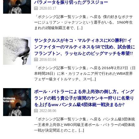
パラメータを振り切ったグラスジョー
2020.03.17
「ボクシング記事一覧リンク集」へ戻る 僕の好きなボクサ
ーにジュリアン・ジャクソンという選手がいる。 1960年生
まれの2階級制覇王者で、[…]
サンタクルスがキコ・マルティネスにKO勝利!! イ
ンファイターのマルティネスを5Rで沈め、試合後に
フランプトン、ラッセルとのビッグマッチを希望!!
2016.03.04
「ボクシング記事一覧リンク集」へ戻る 2016年2月27日（日
本時間28日）に米・カリフォルニア州で行われたWBA世界
フェザー級タイトルマッチ。 スー[…]
ポール・バトラーによる井上尚弥の倒し方。イング
ランドの戦う貴公子が座間のヤンキー狩りに名乗り
を上げるww バンタム級4団体統一戦決まるか?
2022.08.06
「ボクシング記事一覧リンク集」へ戻る バンタム級3団体統
一王者井上尚弥とWBO同級王者ポール・バトラーの4団体統
一戦が決定間近とのこと。[…]