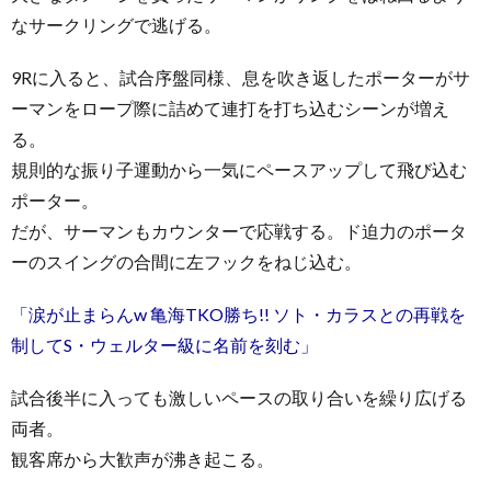
なサークリングで逃げる。
9Rに入ると、試合序盤同様、息を吹き返したポーターがサ
ーマンをロープ際に詰めて連打を打ち込むシーンが増え
る。
規則的な振り子運動から一気にペースアップして飛び込む
ポーター。
だが、サーマンもカウンターで応戦する。ド迫力のポータ
ーのスイングの合間に左フックをねじ込む。
「涙が止まらんw 亀海TKO勝ち!! ソト・カラスとの再戦を
制してS・ウェルター級に名前を刻む」
試合後半に入っても激しいペースの取り合いを繰り広げる
両者。
観客席から大歓声が沸き起こる。