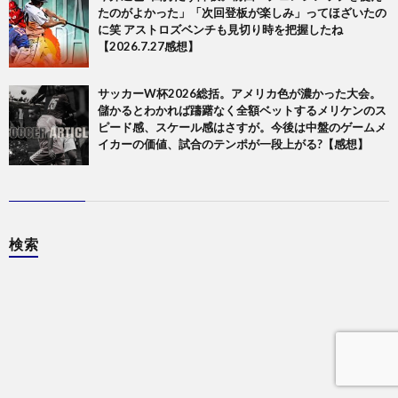
たのがよかった」「次回登板が楽しみ」ってほざいたの
に笑 アストロズベンチも見切り時を把握したね
【2026.7.27感想】
サッカーW杯2026総括。アメリカ色が濃かった大会。
儲かるとわかれば躊躇なく全額ベットするメリケンのス
ピード感、スケール感はさすが。今後は中盤のゲームメ
イカーの価値、試合のテンポが一段上がる?【感想】
検索