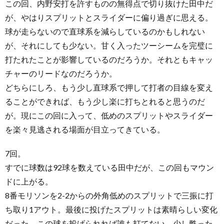
この回、内野安打を許すものの無得点で切り抜けた田中だ
が、やはりスプリットとスライダーに偏り過ぎに思える。
球が走らないので直球系を減らしているのかもしれない
が、それにしても少ない。甘く入ったツーシームを完璧に
打たれたことが影響しているのだろうか。それともキャッ
チャーのリードなのだろうか。
どちらにしろ、もう少し直球系で押して打者の目線を変え
ることができれば、もう少し楽に打ちとれると思うのだ
が。現にこの回に入って、低めのスプリットやスライダー
を楽々見逃される場面が目立ってきている。
7回。
すでに球数は92球を数えている田中だが、この回もマウン
ドに上がる。
8番モリソンを2-2からの外角低めのスプリットで三振に打
ち取り1アウト。最後に投げたスプリットは素晴らしい変化
だった。この球を投げられれば誰も打てない。少し甦った