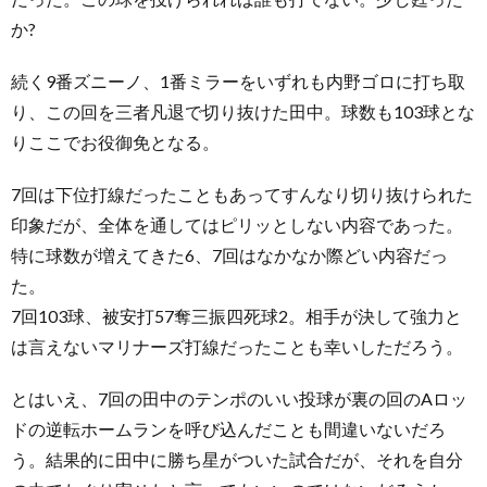
か?
続く9番ズニーノ、1番ミラーをいずれも内野ゴロに打ち取
り、この回を三者凡退で切り抜けた田中。球数も103球とな
りここでお役御免となる。
7回は下位打線だったこともあってすんなり切り抜けられた
印象だが、全体を通してはピリッとしない内容であった。
特に球数が増えてきた6、7回はなかなか際どい内容だっ
た。
7回103球、被安打57奪三振四死球2。相手が決して強力と
は言えないマリナーズ打線だったことも幸いしただろう。
とはいえ、7回の田中のテンポのいい投球が裏の回のAロッ
ドの逆転ホームランを呼び込んだことも間違いないだろ
う。結果的に田中に勝ち星がついた試合だが、それを自分