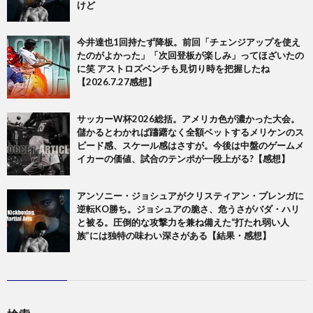
けど
今井達也1回持たず降板。前回「チェンジアップを使え
たのがよかった」「次回登板が楽しみ」ってほざいたの
に笑 アストロズベンチも見切り時を把握したね
【2026.7.27感想】
サッカーW杯2026総括。アメリカ色が濃かった大会。
儲かるとわかれば躊躇なく全額ベットするメリケンのス
ピード感、スケール感はさすが。今後は中盤のゲームメ
イカーの価値、試合のテンポが一段上がる?【感想】
アンソニー・ジョシュアがクリスティアン・プレンガに
逆転KO勝ち。ジョシュアの脆さ、危うさがバダ・ハリ
と被る。圧倒的な攻撃力を兼ね備えた“打たれ弱い人
族”には独特の味わい深さがある【結果・感想】