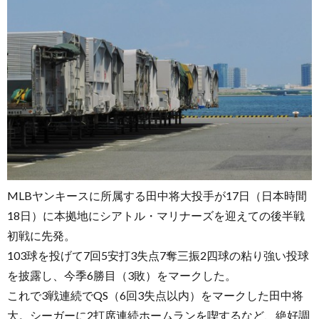
MLBヤンキースに所属する田中将大投手が17日（日本時間
18日）に本拠地にシアトル・マリナーズを迎えての後半戦
初戦に先発。
103球を投げて7回5安打3失点7奪三振2四球の粘り強い投球
を披露し、今季6勝目（3敗）をマークした。
これで3戦連続でQS（6回3失点以内）をマークした田中将
大。シーガーに2打席連続ホームランを喫するなど、絶好調