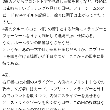
3番カノからフロントドアで見逃し三振を奪うなど、後続に
は素晴らしいピッチングを見せた田中。フォーシームのス
ピードも94マイルを記録し、徐々に調子は上がってきたよ
うだ。
4番のクルーズには、相手の苦手とする外角にスライダーと
フォーシームをうまく制球して連続三振に仕留める。
うん。ホームランの影響はなさそうだ。
というか、あの一本で目が覚めた感じだろうか。スプリッ
トを叩き付ける場面が若干目立つが、ここからの田中に期
待である。
4回。
右打者には外側のスライダー、内側のスプリット中心での
攻め、左打者にはカーブ、スプリット、スライダーと外中
心でカウントを取りつつ、内側にスライダーを見せるな
ど、ストライクゾーンを広く使う田中。この回の投球はな
かなかよかったのではないだろうか。