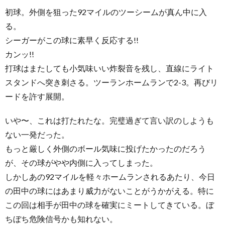
初球。外側を狙った92マイルのツーシームが真ん中に入
る。
シーガーがこの球に素早く反応する!!
カンッ!!
打球はまたしても小気味いい炸裂音を残し、直線にライト
スタンドへ突き刺さる。ツーランホームランで2-3。再びリ
ードを許す展開。
いや〜、これは打たれたな。完璧過ぎて言い訳のしようも
ない一発だった。
もっと厳しく外側のボール気味に投げたかったのだろう
が、その球がやや内側に入ってしまった。
しかしあの92マイルを軽々ホームランされるあたり、今日
の田中の球にはあまり威力がないことがうかがえる。特に
この回は相手が田中の球を確実にミートしてきている。ぼ
ちぼち危険信号かも知れない。