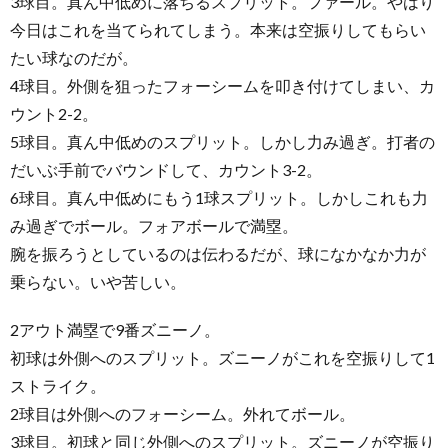
3球目。真ん中低めに落ちるスプリット。ファール。やはり
今日はこれを当てられてしまう。本来は空振りしてもらい
たい球なのだが。
4球目。外側を狙ったフォーシームを叩き付けてしまい、カ
ウント2-2。
5球目。真ん中低めのスプリット。しかし力み過ぎ。打者の
だいぶ手前でバウンドして、カウント3-2。
6球目。真ん中低めにもう1球スプリット。しかしこれも力
み過ぎでボール。フォアボールで満塁。
腕を振ろうとしているのは伝わるだが、球になかなか力が
乗らない。いや苦しい。
2アウト満塁で9番ズニーノ。
初球は外側へのスプリット。ズニーノがこれを空振りして1
ストライク。
2球目は外側へのフォーシーム。外れてボール。
3球目。初球と同じ外側へのスプリット。ズニーノが空振り