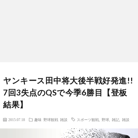
ン
ン
マ
ャ
ホ
ナ
グ
ン
ラ
ー
ッ
観
ガ・
リ
ム
プ
戦
ド
ー
ラ
ヤンキース田中将大後半戦好発進!!
7回3失点のQSで今季6勝目【登板
マ
結果】
2015.07.18
趣味
野球観戦
雑談
スポーツ観戦
,
野球
,
雑記
,
雑談