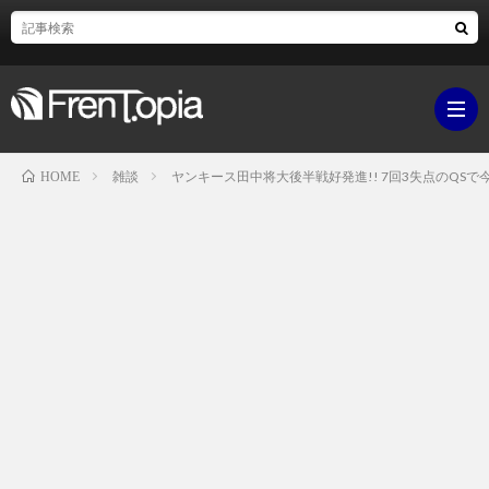
雑談
ヤンキース田中将大後半戦好発進!! 7回3失点のQSで
HOME
ブ
ロ
既
グ
刊
ボ
ラ
ク
映
イ
シ
画・
ギ