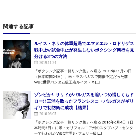
関連する記事
ルイス・ネリの体重超過でエマヌエル・ロドリゲス
戦中止w 試合中止が発生しないボクシング興行を見
分ける3つの方法
2019.11.24
「ボクシング記事一覧リンク集」へ戻る 2019年11月23日
（日本時間24日）、米・ラスベガスで開催予定だった前
WBC世界バンタム級王者ルイス・ネ[…]
ゾンビか!! サリドがバルガスを追いつめ惜しくもド
ロー!! 三浦を敗ったフランシスコ・バルガスがギリ
ギリで初防衛に成功【結果】
2016.06.05
「ボクシング記事一覧リンク集」へ戻る 2016年6月4日（日
本時間5日）に米・カリフォルニア州のスタブハブ・センタ
ーで行われたWBC世界S・フェザー級[…]