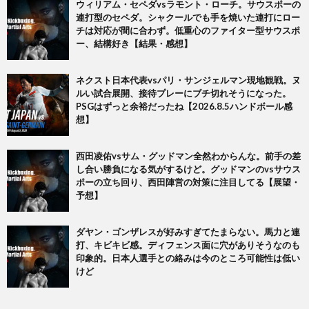
ウィリアム・セペダvsラモント・ローチ。サウスポーの
連打型のセペダ。シャクールでも手を焼いた連打にロー
チは対応が間に合わず。低重心のファイター型サウスポ
ー、結構好き【結果・感想】
ネクスト日本代表vsパリ・サンジェルマン現地観戦。ヌ
ルい試合展開、接待プレーにブチ切れそうになった。
PSGはずっと余裕だったね【2026.8.5ハンドボール感
想】
西田凌佑vsサム・グッドマン全然わからんな。前手の差
し合い勝負になる気がするけど。グッドマンのvsサウス
ポーの立ち回り、西田陣営の対策に注目してる【展望・
予想】
ダヤン・ゴンザレスが好みすぎてたまらない。馬力と連
打、キビキビ感。ディフェンス面に穴がありそうなのも
印象的。日本人選手との絡みは今のところ可能性は低い
けど