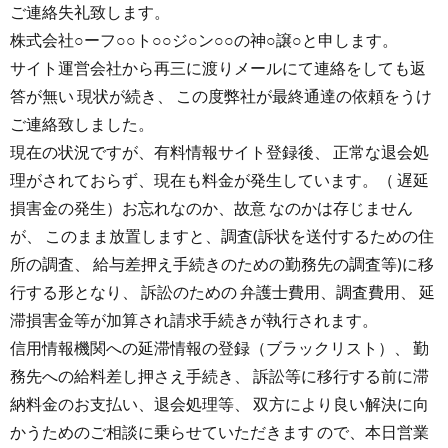
ご連絡失礼致します。
株式会社○ーフ○○ト○○ジ○ン○○の神○譲○と申します。
サイト運営会社から再三に渡りメールにて連絡をしても返
答が無い 現状が続き、 この度弊社が最終通達の依頼をうけ
ご連絡致しました。
お
現在の状況ですが、有料情報サイト登録後、 正常な退会処
理がされておらず、現在も料金が発生しています。（ 遅延
問
損害金の発生）お忘れなのか、故意 なのかは存じません
が、 このまま放置しますと、調査(訴状を送付するための住
い
所の調査、 給与差押え手続きのための勤務先の調査等)に移
行する形となり、 訴訟のための 弁護士費用、調査費用、 延
合
滞損害金等が加算され請求手続きが執行されます。
信用情報機関への延滞情報の登録（ブラックリスト）、 勤
わ
務先への給料差し押さえ手続き、 訴訟等に移行する前に滞
納料金のお支払い、退会処理等、 双方により良い解決に向
せ
かうためのご相談に乗らせていただきます ので、本日営業