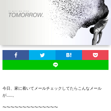
ン
ン
マ
ャ
ホ
ナ
グ
ン
ラ
ー
ッ
観
ガ・
リ
ム
プ
戦
ド
ー
ラ
マ
今日、家に着いてメールチェックしてたらこんなメール
が……。
〜〜〜〜〜〜〜〜〜〜〜〜〜〜