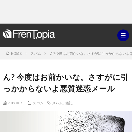
スパム
ん? 今度はお前かいな。さすがに引っかからないよ
HOME
ブ
ん? 今度はお前かいな。さすがに引
ロ
既
っかからないよ悪質迷惑メール
グ
刊
ボ
2015.01.21
スパム
スパム
,
雑記
ラ
ク
映
イ
シ
画・
ギ