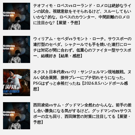
テオフィモ・ロペスvsローランド・ロメロは絶妙なライ
ンの試合。視聴意欲をそそられるけど、スルーしてもい
いかな? 的な。ロペスのカウンター、中間距離のロメロ
に注目かな?【展望・予想】
ウィリアム・セペダvsラモント・ローチ。サウスポーの
連打型のセペダ。シャクールでも手を焼いた連打にロー
チは対応が間に合わず。低重心のファイター型サウスポ
ー、結構好き【結果・感想】
ネクスト日本代表vsパリ・サンジェルマン現地観戦。ヌ
ルい試合展開、接待プレーにブチ切れそうになった。
PSGはずっと余裕だったね【2026.8.5ハンドボール感
想】
西田凌佑vsサム・グッドマン全然わからんな。前手の差
し合い勝負になる気がするけど。グッドマンのvsサウス
ポーの立ち回り、西田陣営の対策に注目してる【展望・
予想】