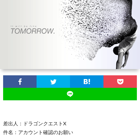
ン
ン
マ
ャ
ホ
ナ
グ
ン
ラ
ー
ッ
観
ガ・
リ
ム
プ
戦
ド
ー
ラ
マ
差出人：ドラゴンクエストX
件名：アカウント確認のお願い