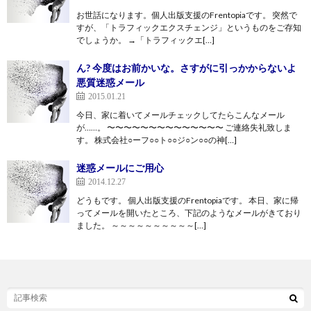
お世話になります。個人出版支援のFrentopiaです。 突然で
すが、「トラフィックエクスチェンジ」というものをご存知
でしょうか。 →「トラフィックエ[…]
ん? 今度はお前かいな。さすがに引っかからないよ
悪質迷惑メール
2015.01.21
今日、家に着いてメールチェックしてたらこんなメール
が……。 〜〜〜〜〜〜〜〜〜〜〜〜〜〜 ご連絡失礼致しま
す。 株式会社○ーフ○○ト○○ジ○ン○○の神[…]
迷惑メールにご用心
2014.12.27
どうもです。 個人出版支援のFrentopiaです。 本日、家に帰
ってメールを開いたところ、下記のようなメールがきており
ました。 ～～～～～～～～～～[…]