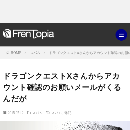
スパム
ドラゴンクエストXさんからアカウント確認のお願
HOME
ブ
ドラゴンクエストXさんからアカ
ロ
既
ウント確認のお願いメールがくる
んだが
グ
刊
ボ
2015.07.12
スパム
スパム
,
雑記
ラ
ク
映
イ
シ
画・
ギ