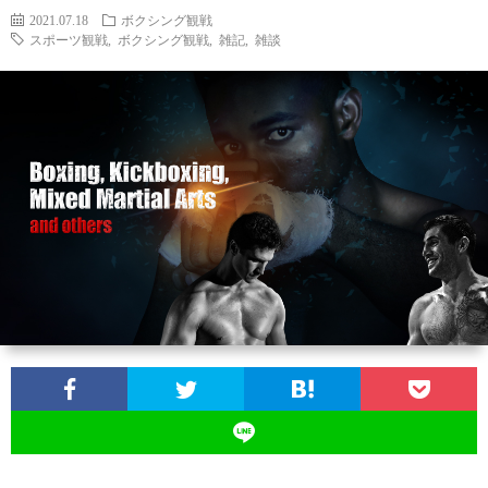
2021.07.18
ボクシング観戦
スポーツ観戦
,
ボクシング観戦
,
雑記
,
雑談
ン
ン
マ
ャ
ホ
ナ
グ
ン
ラ
ー
ッ
観
ガ・
リ
ム
プ
戦
ド
ー
ラ
マ