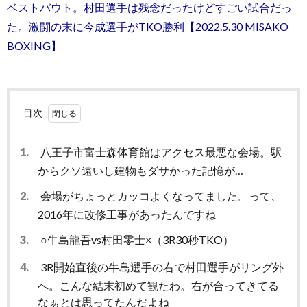
ベストバウト。村田選手は残念だったけどすごい試合だっ
た。激闘の末に今成選手がTKO勝利【2022.5.30 MISAKO
BOXING】
目次
1.
八王子市富士森体育館はアクセス最悪な会場。駅
からクソ遠いし建物もダサかった記憶が…
2.
会場がちょっとカッコよくなってました。って、
2016年に改修工事があったんですね
3.
○牛島龍吾vs村田零士×（3R30秒TKO）
4.
3R開始直後の牛島選手の右で村田選手がリング外
へ。こんな結末初めて観たわ。右が合ってきてる
なぁとは思ってたんだよね