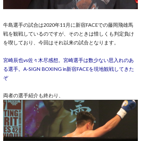
牛島選手の試合は2020年11月に新宿FACEでの藤岡飛雄馬
戦を観戦しているのですが、そのときは惜しくも判定負け
を喫しており、今回はそれ以来の試合となります。
宮崎辰也vs佐々木尽感想。宮崎選手は数少ない思入れのあ
る選手。A-SIGN BOXING in新宿FACEを現地観戦してきた
ぞ
両者の選手紹介も終わり、