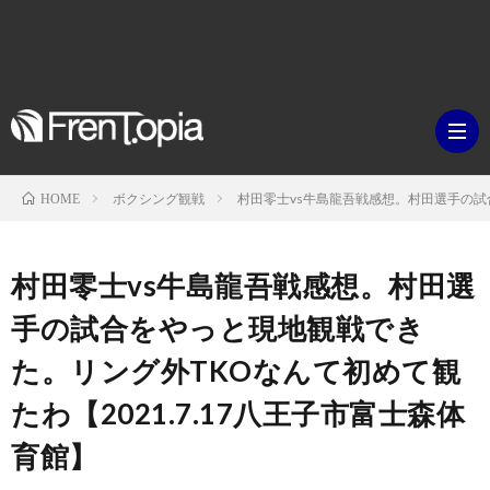
ボクシング観戦
村田零士vs牛島龍吾戦感想。村田選手の試合
HOME
ブ
村田零士vs牛島龍吾戦感想。村田選
ロ
既
手の試合をやっと現地観戦でき
た。リング外TKOなんて初めて観
グ
刊
ボ
たわ【2021.7.17八王子市富士森体
ラ
ク
映
育館】
イ
シ
画・
ギ