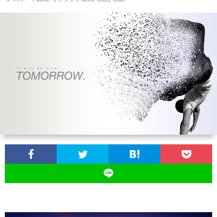
お
問
い
合
わ
せ