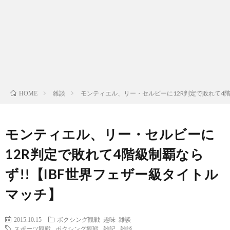
ン
ン
マ
ャ
ホ
ナ
グ
ン
ラ
ー
ッ
観
ガ・
リ
ム
雑談
モンティエル、リー・セルビーに12R判定で敗れて4階
HOME
プ
戦
ド
ー
ラ
モンティエル、リー・セルビーに
12R判定で敗れて4階級制覇なら
マ
ず!!【IBF世界フェザー級タイトル
マッチ】
2015.10.15
ボクシング観戦
趣味
雑談
スポーツ観戦
,
ボクシング観戦
,
雑記
,
雑談