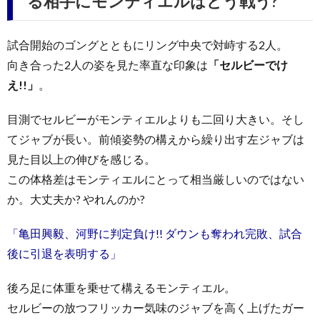
る相手にモンティエルはどう戦う?
試合開始のゴングとともにリング中央で対峙する2人。
向き合った2人の姿を見た率直な印象は
「セルビーでけ
え!!」
。
目測でセルビーがモンティエルよりも二回り大きい。そし
てジャブが長い。前傾姿勢の構えから繰り出す左ジャブは
見た目以上の伸びを感じる。
この体格差はモンティエルにとって相当厳しいのではない
か。大丈夫か? やれんのか?
「亀田興毅、河野に判定負け!! ダウンも奪われ完敗、試合
後に引退を表明する」
後ろ足に体重を乗せて構えるモンティエル。
セルビーの放つフリッカー気味のジャブを高く上げたガー