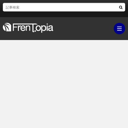
ブ
ロ
既
グ
刊
ボ
ラ
ク
映
イ
シ
画・
ギ