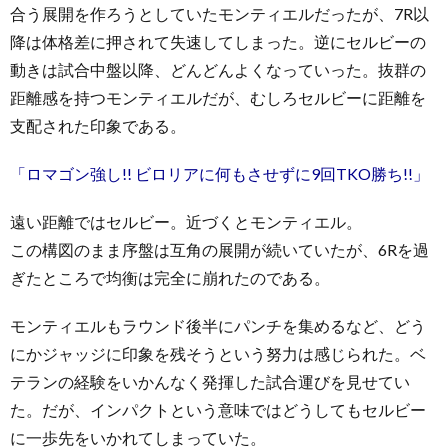
合う展開を作ろうとしていたモンティエルだったが、7R以
降は体格差に押されて失速してしまった。逆にセルビーの
動きは試合中盤以降、どんどんよくなっていった。抜群の
距離感を持つモンティエルだが、むしろセルビーに距離を
支配された印象である。
「ロマゴン強し!! ビロリアに何もさせずに9回TKO勝ち!!」
遠い距離ではセルビー。近づくとモンティエル。
この構図のまま序盤は互角の展開が続いていたが、6Rを過
ぎたところで均衡は完全に崩れたのである。
モンティエルもラウンド後半にパンチを集めるなど、どう
にかジャッジに印象を残そうという努力は感じられた。ベ
テランの経験をいかんなく発揮した試合運びを見せてい
た。だが、インパクトという意味ではどうしてもセルビー
に一歩先をいかれてしまっていた。