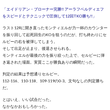
「エイドリアン・ブローナー完勝!! アーラフベルディエフ
をスピードとテクニックで圧倒して12回TKO勝ち!!」
ラスト12Rに開き直ったモンティエルが力一杯のカウンター
を振り回して起死回生のKOを狙うのだが、打ち終わりにセ
ルビーの右を被弾してしまう。
そして出足が止まり、後退させられる。
モンティエルが最後の力を振り絞った上で、セルビーに弾
き返された場面。実質ここが勝負ありの瞬間だった。
判定の結果は予想通りセルビー。
112-116、110-118、109-119の0-3。文句なしの判定勝ち
だ。
とはいえ、いい試合だった。
なかなかおもしろかった。