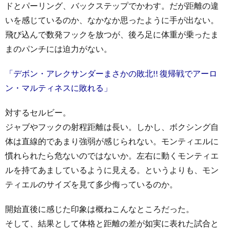
ドとパーリング、バックステップでかわす。だが距離の違
いを感じているのか、なかなか思ったように手が出ない。
飛び込んで数発フックを放つが、後ろ足に体重が乗ったま
まのパンチには迫力がない。
「デボン・アレクサンダーまさかの敗北!! 復帰戦でアーロ
ン・マルティネスに敗れる」
対するセルビー。
ジャブやフックの射程距離は長い。しかし、ボクシング自
体は直線的であまり強弱が感じられない。モンティエルに
慣れられたら危ないのではないか。左右に動くモンティエ
ルを持てあましているように見える。というよりも、モン
ティエルのサイズを見て多少侮っているのか。
開始直後に感じた印象は概ねこんなところだった。
そして、結果として体格と距離の差が如実に表れた試合と