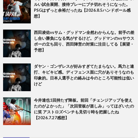
ルい試合展開、接待プレーにブチ切れそうになった。
PSGはずっと余裕だったね【2026.8.5ハンドボール感
想】
西田凌佑vsサム・グッドマン全然わからんな。前手の差
し合い勝負になる気がするけど。グッドマンのvsサウス
ポーの立ち回り、西田陣営の対策に注目してる【展望・
予想】
ダヤン・ゴンザレスが好みすぎてたまらない。馬力と連
打、キビキビ感。ディフェンス面に穴がありそうなのも
印象的。日本人選手との絡みは今のところ可能性は低い
けど
今井達也1回持たず降板。前回「チェンジアップを使え
たのがよかった」「次回登板が楽しみ」ってほざいたの
に笑 アストロズベンチも見切り時を把握したね
【2026.7.27感想】