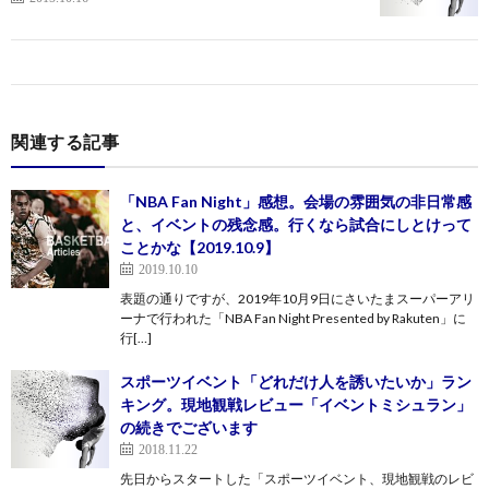
関連する記事
「NBA Fan Night」感想。会場の雰囲気の非日常感
と、イベントの残念感。行くなら試合にしとけって
ことかな【2019.10.9】
2019.10.10
表題の通りですが、2019年10月9日にさいたまスーパーアリ
ーナで行われた「NBA Fan Night Presented by Rakuten」に
行[…]
スポーツイベント「どれだけ人を誘いたいか」ラン
キング。現地観戦レビュー「イベントミシュラン」
の続きでございます
2018.11.22
先日からスタートした「スポーツイベント、現地観戦のレビ