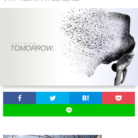
お
問
い
合
わ
せ