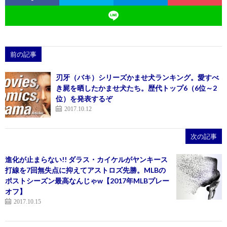
前の記事
刃牙（バキ）シリーズかませ犬ランキング。愛すべ
き屍を晒したかませ犬たち。歴代トップ6（6位～2
位）を発表するぞ
2017.10.12
次の記事
進化が止まらない!! ダラス・カイケルがヤンキース
打線を7回無失点に抑えてアストロズ先勝。MLBの
ポストシーズン最高なんじゃw【2017年MLBプレー
オフ】
2017.10.15