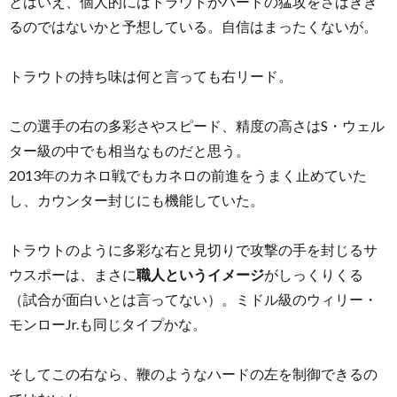
とはいえ、個人的にはトラウトがハードの猛攻をさばきき
るのではないかと予想している。自信はまったくないが。
トラウトの持ち味は何と言っても右リード。
この選手の右の多彩さやスピード、精度の高さはS・ウェル
ター級の中でも相当なものだと思う。
2013年のカネロ戦でもカネロの前進をうまく止めていた
し、カウンター封じにも機能していた。
トラウトのように多彩な右と見切りで攻撃の手を封じるサ
ウスポーは、まさに
職人というイメージ
がしっくりくる
（試合が面白いとは言ってない）。ミドル級のウィリー・
モンローJr.も同じタイプかな。
そしてこの右なら、鞭のようなハードの左を制御できるの