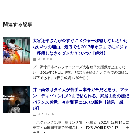
関連する記事
大谷翔平さんが今すぐにメジャー移籍しないといけ
ない3つの理由。最低でも2017年オフまでにメジャ
ー移籍しなきゃダメだぞ! いつ?【絶対】
2016.08.01
プロ野球日本ハムファイターズ大谷翔平の躍動が止まらな
い。 2016年8月1日現在、94試合を終えたところでの成績は
以下である。 ○投手成績 17試合 […]
井上尚弥はタイ人が苦手←案外ガチだと思う。アラ
ン・ディパエンに8Rまで粘られる。武居由樹の超絶
バランス感覚。今村和寛に1RKO勝利【結果・感
想】
2021.12.16
「ボクシング記事一覧リンク集」へ戻る 2021年12月14日に
東京・両国国技館で開催された「PXB WORLD SPIRITS」、王
者井[…]