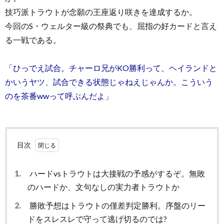
技巧派トラウトが念願の王座返り咲きを達成するか。
今回のS・ウェルター級の祭典でも、屈指の好カードと言え
る一戦である。
「ひっでえ試合。チャーロ兄がKO勝利って、ヘイランドと
かいうヤツ、試合できる状態じゃねえじゃんか。こういう
のを茶番wwって呼ぶんだよ」
目次
1.
ハードvsトラウトは大接戦の予感がするぞ。無敗
のハードか、文句なしの実力者トラウトか
2.
勝敗予想はトラウトの僅差判定勝利。序盤のリー
ドをスレスレで守って逃げ切るのでは?