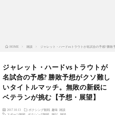
ン
ン
マ
ャ
ホ
ナ
グ
ン
ラ
ー
ッ
観
ガ・
リ
ム
雑談
ジャレット・ハードvsトラウトが名試合の予感? 勝
HOME
プ
戦
ド
ー
ラ
ジャレット・ハードvsトラウトが
名試合の予感? 勝敗予想がクソ難し
マ
いタイトルマッチ。無敗の新鋭に
ベテランが挑む【予想・展望】
2017.10.13
ボクシング観戦
趣味
雑談
スポーツ観戦
,
ボクシング観戦
,
雑記
,
雑談