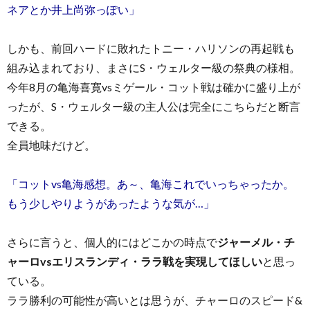
ネアとか井上尚弥っぽい」
しかも、前回ハードに敗れたトニー・ハリソンの再起戦も
組み込まれており、まさにS・ウェルター級の祭典の様相。
今年8月の亀海喜寛vsミゲール・コット戦は確かに盛り上が
ったが、S・ウェルター級の主人公は完全にこちらだと断言
できる。
全員地味だけど。
「コットvs亀海感想。あ～、亀海これでいっちゃったか。
もう少しやりようがあったような気が…」
さらに言うと、個人的にはどこかの時点で
ジャーメル・チ
ャーロvsエリスランディ・ララ戦を実現してほしい
と思っ
ている。
ララ勝利の可能性が高いとは思うが、チャーロのスピード&