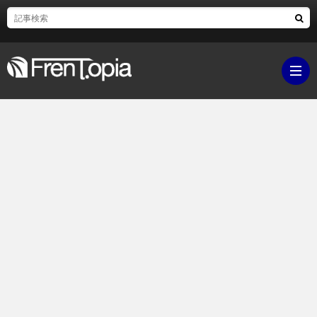
ブ
ロ
既
グ
刊
ボ
ラ
ク
映
イ
シ
画・
ギ