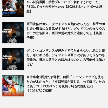
ルい試合展開、接待プレーにブチ切れそうになった。
PSGはずっと余裕だったね【2026.8.5ハンドボール感
想】
西田凌佑vsサム・グッドマン全然わからんな。前手の差
し合い勝負になる気がするけど。グッドマンのvsサウス
ポーの立ち回り、西田陣営の対策に注目してる【展望・
予想】
ダヤン・ゴンザレスが好みすぎてたまらない。馬力と連
打、キビキビ感。ディフェンス面に穴がありそうなのも
印象的。日本人選手との絡みは今のところ可能性は低い
けど
今井達也1回持たず降板。前回「チェンジアップを使え
たのがよかった」「次回登板が楽しみ」ってほざいたの
に笑 アストロズベンチも見切り時を把握したね
【2026.7.27感想】