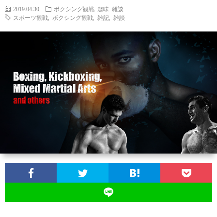
2019.04.30
ボクシング観戦
趣味
雑談
スポーツ観戦
,
ボクシング観戦
,
雑記
,
雑談
お
問
い
合
わ
せ