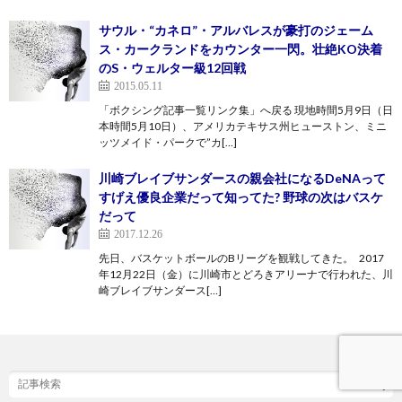
サウル・“カネロ”・アルバレスが豪打のジェーム
ス・カークランドをカウンター一閃。壮絶KO決着
のS・ウェルター級12回戦
2015.05.11
「ボクシング記事一覧リンク集」へ戻る 現地時間5月9日（日
本時間5月10日）、アメリカテキサス州ヒューストン、ミニ
ッツメイド・パークで”カ[…]
川崎ブレイブサンダースの親会社になるDeNAって
すげえ優良企業だって知ってた? 野球の次はバスケ
だって
2017.12.26
先日、バスケットボールのBリーグを観戦してきた。 2017
年12月22日（金）に川崎市とどろきアリーナで行われた、川
崎ブレイブサンダース[…]