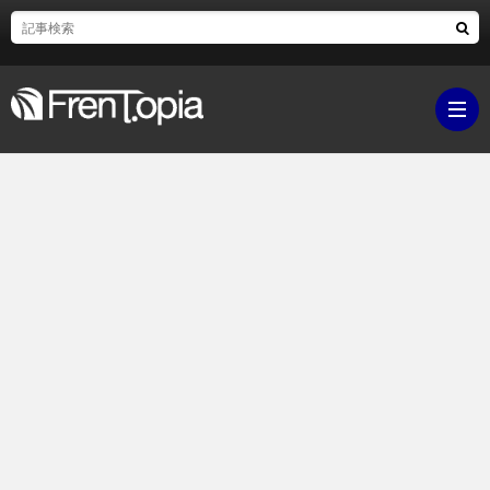
ブ
ロ
既
グ
刊
ボ
ラ
ク
映
イ
シ
画・
ギ