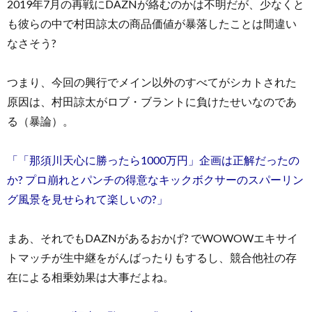
2019年7月の再戦にDAZNが絡むのかは不明だが、少なくと
も彼らの中で村田諒太の商品価値が暴落したことは間違い
なさそう?
つまり、今回の興行でメイン以外のすべてがシカトされた
原因は、村田諒太がロブ・ブラントに負けたせいなのであ
る（暴論）。
「「那須川天心に勝ったら1000万円」企画は正解だったの
か? プロ崩れとパンチの得意なキックボクサーのスパーリン
グ風景を見せられて楽しいの?」
まあ、それでもDAZNがあるおかげ? でWOWOWエキサイ
トマッチが生中継をがんばったりもするし、競合他社の存
在による相乗効果は大事だよね。