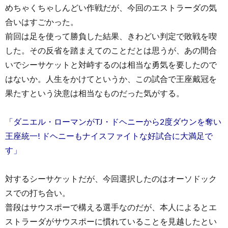
めちゃくちゃしんどい作戦だが、今回のエストラーダの気
合いはすごかった。
前回は足を使って勝負した結果、きわどい判定で敗戦を喫
した。その反省を踏まえてのことだとは思うが、あの間合
いでシーサケットと対峙するのは相当な勇気を要したので
はないか。人生をかけてというか、この試合で王座戴冠を
果たすという決意は相当なものだった気がする。
「ダニエル・ローマンがTJ・ドヘニーから2度ダウンを奪い
王座統一! ドヘニーもナイスファイトな好試合に大満足で
す」
対するシーサケットだが、今回選択したのはオーソドック
スでの打ち合い。
普段はサウスポーで構える選手なのだが、本人によるとエ
ストラーダがサウスポーに慣れていることを見越したとい