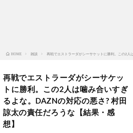
ン
ン
マ
ャ
ホ
ナ
グ
ン
ラ
ー
ッ
観
ガ・
リ
ム
雑談
再戦でエストラーダがシーサケットに勝利。この2人は
HOME
プ
戦
ド
ー
ラ
再戦でエストラーダがシーサケッ
トに勝利。この2人は噛み合いすぎ
マ
るよな。DAZNの対応の悪さ? 村田
諒太の責任だろうな【結果・感
想】