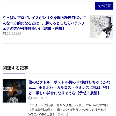
次の記事
やっばw プログレイスがレリクを顔面粉砕TKO。こ
んな一方的になるとは…。勝てるとしたらバランチ
ェクの方が可能性高い?【結果・感想】
2019.04.30
関連する記事
僕のビクトル・ポストル初のKO負けしちゃうかな
ぁ…。王者ホセ・カルロス・ラミレスに挑戦! だけ
ど、厳しい試合になりそうな【予想・展望】
2020.08.07
「ボクシング記事一覧リンク集」へ戻る 2020年8月29日
（日本時間30日）、米・ネバダ州ラスベガスで行われる
WBC／WBO世界S・ライ[…]