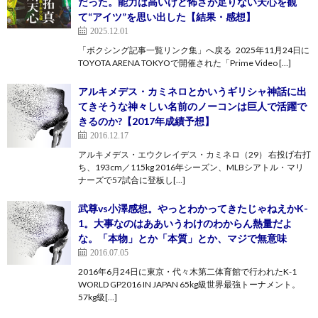
だった。能力は高いけど怖さが足りない天心を観
て“アイツ”を思い出した【結果・感想】
2025.12.01
「ボクシング記事一覧リンク集」へ戻る 2025年11月24日に
TOYOTA ARENA TOKYOで開催された「Prime Video […]
アルキメデス・カミネロとかいうギリシャ神話に出
てきそうな神々しい名前のノーコンは巨人で活躍で
きるのか?【2017年成績予想】
2016.12.17
アルキメデス・エウクレイデス・カミネロ（29） 右投げ右打
ち、193cm／115kg 2016年シーズン、MLBシアトル・マリ
ナーズで57試合に登板し[…]
武尊vs小澤感想。やっとわかってきたじゃねえかK-
1。大事なのはああいうわけのわからん熱量だよ
な。「本物」とか「本質」とか、マジで無意味
2016.07.05
2016年6月24日に東京・代々木第二体育館で行われたK-1
WORLD GP2016 IN JAPAN 65kg級世界最強トーナメント。
57kg級[…]