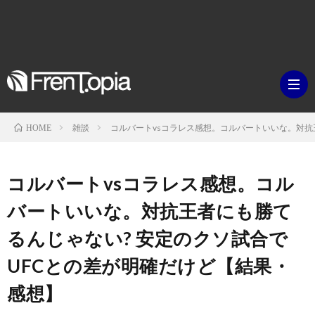
雑談
コルバートvsコラレス感想。コルバートいいな。対抗
HOME
ブ
コルバートvsコラレス感想。コル
ロ
既
バートいいな。対抗王者にも勝て
るんじゃない? 安定のクソ試合で
グ
刊
ボ
UFCとの差が明確だけど【結果・
ラ
ク
映
感想】
イ
シ
画・
ギ