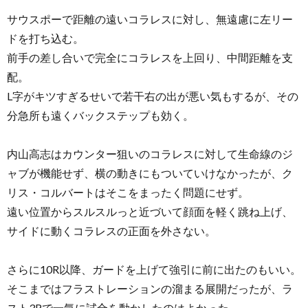
サウスポーで距離の遠いコラレスに対し、無遠慮に左リー
ドを打ち込む。
前手の差し合いで完全にコラレスを上回り、中間距離を支
配。
L字がキツすぎるせいで若干右の出が悪い気もするが、その
分急所も遠くバックステップも効く。
内山高志はカウンター狙いのコラレスに対して生命線のジ
ャブが機能せず、横の動きにもついていけなかったが、ク
リス・コルバートはそこをまったく問題にせず。
遠い位置からスルスルっと近づいて顔面を軽く跳ね上げ、
サイドに動くコラレスの正面を外さない。
さらに10R以降、ガードを上げて強引に前に出たのもいい。
そこまではフラストレーションの溜まる展開だったが、ラ
スト3Rで一気に試合を動かしたのはよかった。