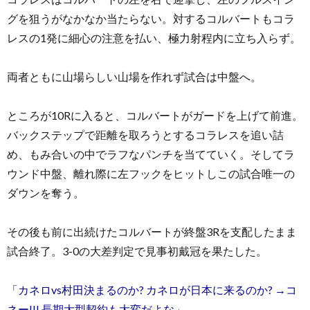
グを狙うがなかなか当たらない。対するコルバートもコラ
レスの1発に細心の注意を払い、極力射程内に立ち入らず。
両者ともに山場らしい山場を作れず試合は中盤へ。
ところが10Rに入ると、コルバートがガードを上げて前進。
バックステップで距離を取ろうとするコラレスを追い詰
め、もみ合いの中でラフなパンチを当てていく。そしてラ
ウンド中盤、離れ際に左フックをヒットしこの試合唯一の
ダウンを奪う。
その後も前に出続けたコルバートが終盤3Rを支配したまま
試合終了。3-0の大差判定で見事初戴冠を果たした。
「カネロvs村田決まるのか? カネロが日本に来るのか? →コ
ネー!!! 長期大型契約も大変だよな」