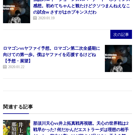
感想。初めてちゃんと観たけどクソつまんねえなこ
の試合w さすがはホプキンスだわ
2020.01.19
次の記事
ロマゴンvsヤファイ予想。ロマゴン第二次全盛期に
向けての第一歩。僕はヤファイを応援するけどね
【予想・展望】
2020.01.22
関連する記事
那須川天心vs井上拓真戦再視聴。天心の世界戦は2
戦早かった? 何だかんだエストラーダは理想の相手