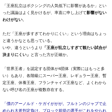
「王座乱立はボクシングの人気低下に影響があるか」とい
った議論はよく見かけるが、率直に申し上げて
影響がない
わけがない
。
ただ「王座が多すぎてわかりにくい」という理由はちょっ
と違うかなとも思っている。
いや、違うというより
「王座が乱立しすぎて観たい試合が
決まりにくい」
と言った方が正確か。
「世界王者」を認定する団体が4団体（実際にはもっと多
い）もあり、各階級にスーパー王座、レギュラー王座、暫
定王座、休養王座、フランチャイズ王座など、よくわから
ない呼び名の王座が複数存在する。
「僕のアーノルド・ケガイががが。フルトンのジャブで止
められ大差判定負け。ブロック前提の選手がこれをやられ