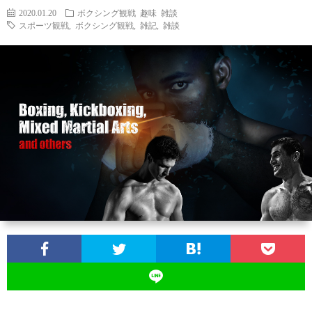
2020.01.20
ボクシング観戦
趣味
雑談
スポーツ観戦
,
ボクシング観戦
,
雑記
,
雑談
ン
ン
マ
ャ
ホ
ナ
グ
ン
ラ
ー
ッ
観
ガ・
リ
ム
プ
戦
ド
ー
ラ
マ