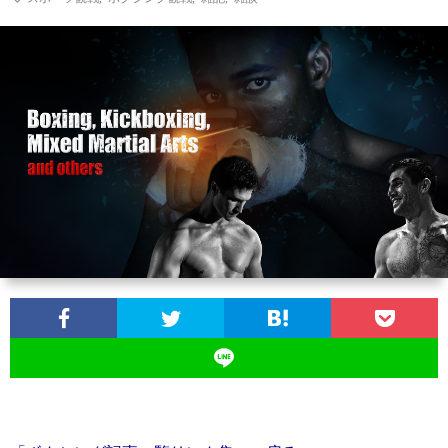
お
問
い
合
わ
せ