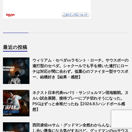
最近の投稿
ウィリアム・セペダvsラモント・ローチ。サウスポーの
連打型のセペダ。シャクールでも手を焼いた連打にロー
チは対応が間に合わず。低重心のファイター型サウスポ
ー、結構好き【結果・感想】
ネクスト日本代表vsパリ・サンジェルマン現地観戦。ヌ
ルい試合展開、接待プレーにブチ切れそうになった。
PSGはずっと余裕だったね【2026.8.5ハンドボール感
想】
西田凌佑vsサム・グッドマン全然わからんな。前手の差
し合い勝負になる気がするけど。グッドマンのvsサウス