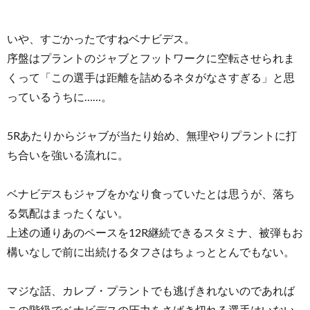
いや、すごかったですねベナビデス。
序盤はプラントのジャブとフットワークに空転させられま
くって「この選手は距離を詰めるネタがなさすぎる」と思
っているうちに……。
5Rあたりからジャブが当たり始め、無理やりプラントに打
ち合いを強いる流れに。
ベナビデスもジャブをかなり食っていたとは思うが、落ち
る気配はまったくない。
上述の通りあのペースを12R継続できるスタミナ、被弾もお
構いなしで前に出続けるタフさはちょっととんでもない。
マジな話、カレブ・プラントでも逃げきれないのであれば
この階級でベナビデスの圧力をさばき切れる選手はいない