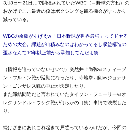
3月8日〜21日まで開催されていたWBC（←野球の方ね）の
おかげでここ最近の僕はボクシングを観る機会がすっかり
減っている。
WBCの余韻がすげえw 「日本野球が世界最強」ってドヤる
ための大会。課題が山積みなのはわかってるし収益構造の
歪さなんて10年以上前から承知してんだよ笑
（情報を追っていないせいで）突然井上尚弥vsスティーブ
ン・フルトン戦が延期になったり、寺地拳四朗vsジョナサ
ン・ゴンサレス戦の中止が決定したり。
また締結間近だと言われていたタイソン・フューリーvsオ
レクサンドル・ウシク戦が何らかの（笑）事情で決裂した
り。
続けざまにあれこれ起きて戸惑っているわけだが、今回の