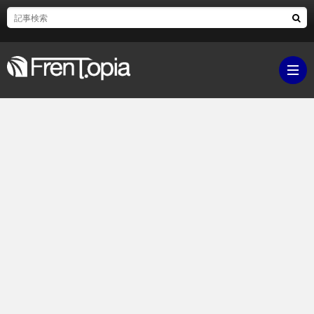
ブ
ロ
既
グ
刊
ボ
ラ
ク
映
イ
シ
画・
ギ