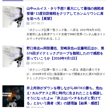
山中vsルイス・ネリ予想!! 最大にして最強の挑戦者
登場? 13度目防衛戦をクリアしてカンムリワシに肩
を並べろ【展望】
2017.06.13
「ボクシング記事一覧リンク集」へ戻る 2017年8月15日、
京都市にある島津アリーナ京都でWBC世界バンタム級タイト
ルマッチが行われる。[…]
野口将志vs阿部麗也、宮崎辰也vs近藤明広ほか、第
576回ダイナミックグローブを観戦したので感想を
言っていこうか【2018年9月1日】
2018.09.02
「ボクシング記事一覧リンク集」へ戻る 表題の通りです
が、2018年9月1日に後楽園ホールで開催された第576回ダイ
ナミックグローブを現地[…]
井上尚弥がダウンを喫しながら8RTKO勝ち。危ね
え! カルデナスと同じ時代に生まれたことを感謝し
そうになったよw 「井上はパンチをわざと受けて
る」とかいう識者（笑）の謎理論【結果・感想】
2025.05.06