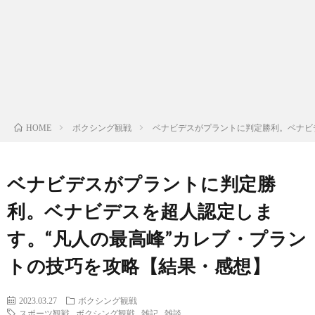
ン
ン
マ
ャ
ホ
ナ
グ
ン
ラ
ー
ッ
観
ガ・
リ
ム
ボクシング観戦
ベナビデスがプラントに判定勝利。ベナビ
HOME
プ
戦
ド
ー
ラ
ベナビデスがプラントに判定勝
利。ベナビデスを超人認定しま
マ
す。“凡人の最高峰”カレブ・プラン
トの技巧を攻略【結果・感想】
2023.03.27
ボクシング観戦
スポーツ観戦
,
ボクシング観戦
,
雑記
,
雑談