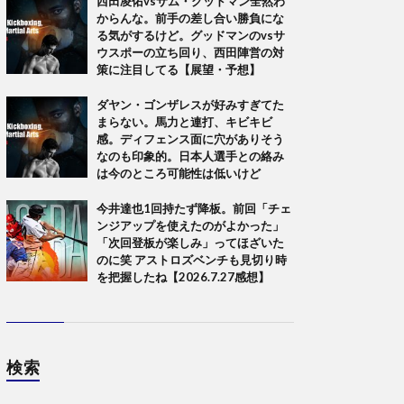
西田凌佑vsサム・グッドマン全然わ
からんな。前手の差し合い勝負にな
る気がするけど。グッドマンのvsサ
ウスポーの立ち回り、西田陣営の対
策に注目してる【展望・予想】
ダヤン・ゴンザレスが好みすぎてた
まらない。馬力と連打、キビキビ
感。ディフェンス面に穴がありそう
なのも印象的。日本人選手との絡み
は今のところ可能性は低いけど
今井達也1回持たず降板。前回「チェ
ンジアップを使えたのがよかった」
「次回登板が楽しみ」ってほざいた
のに笑 アストロズベンチも見切り時
を把握したね【2026.7.27感想】
検索