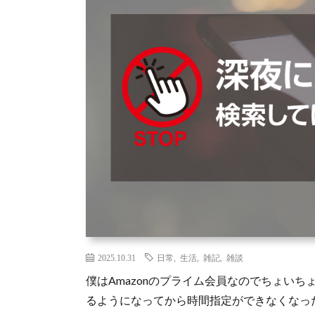
2025.10.31
日常
,
生活
,
雑記
,
雑談
僕はAmazonのプライム会員なのでちょい
るようになってから時間指定ができなくなっ