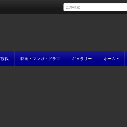
グ観戦
映画・マンガ・ドラマ
ギャラリー
ホーム
初めての方
完成までの
原稿の作り
誰にでも名作
お値段につ
お見積り
私たちのこ
ポリシー
サイトマッ