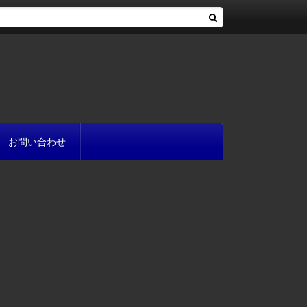
お問い合わせ
へ
流れ
方
が書ける?
いて
と
プ