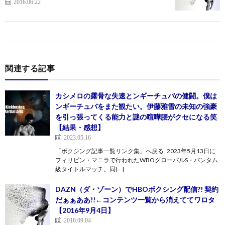
2016.06.22
関連する記事
カシメロの露骨な失速とンギーチュバの健闘。僕は
ンギーチュバをまた観たい。伊藤雅雪の未知の強豪
を引っ張ってくる能力と謎の喧嘩腰がクセになる笑
【結果・感想】
2023.05.16
「ボクシング記事一覧リンク集」へ戻る 2023年5月13日に
フィリピン・マニラで行われたWBOグローバルS・バンタム
級タイトルマッチ。同[…]
DAZN（ダ・ゾーン）でHBOボクシング配信?! 契約
だぁぁああ!!←コンテンツ一覧から消えててワロタ
【2016年9月4日】
2016.09.04