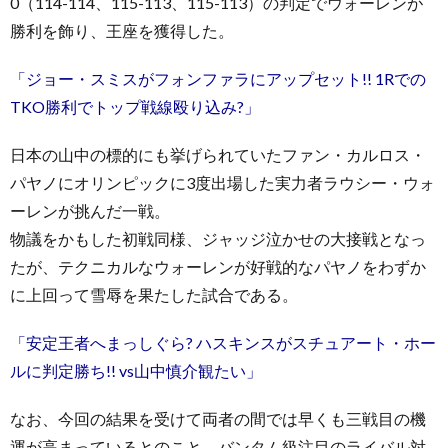
0（114-114、115-113、115-113）の判定でウォーレンが
勝利を飾り、王座を獲得した。
「ジョー・スミスがフォンファラにアップセット!! 1Rでの
TKO勝利でトップ戦線殴り込み?」
日本の山中の標的にも挙げられていたファン・カルロス・
パヤノにオリンピックに3度出場した実力者ラウシー・ウォ
ーレンが挑んだ一戦。
物議をかもした初戦同様、ジャッジ泣かせの大接戦となっ
たが、テクニカルなウォーレンが好戦的なパヤノをわずか
に上回って雪辱を果たした試合である。
「安定王者へまっしぐら? ハスキンスがスチュアート・ホー
ルに判定勝ち!! vs山中慎介観たい」
なお、今回の結果を受けて両者の間では早くも三戦目の機
運が高まっているとのこと。バンタム級注目のライバル対