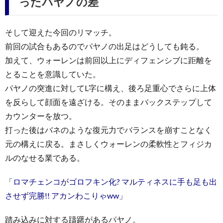
ったパヤノの差
そして迎えた今回のリマッチ。
前回の試合もあるのでパヤノの出足はどうしても鈍る。
加えて、ウォーレンは前回以上にディフェンシブに距離を
とることを意識していた。
パヤノの突進に対してL字に構え、後ろ足重心でさらに上体
を反らして顔面を遠ざける。そのままバックステップして
カウンターを放つ。
打った後はバネのような復元力でバランスを崩すことなく
元の構えに戻る。まさしくウォーレンの柔軟性とフィジカ
ルのなせる業である。
「ロマチェンコがゴロフキン化? マルティネスに手も足も出
させず完勝!! アカンわこりゃww」
踏み込みに対する躊躇があるパヤノ。