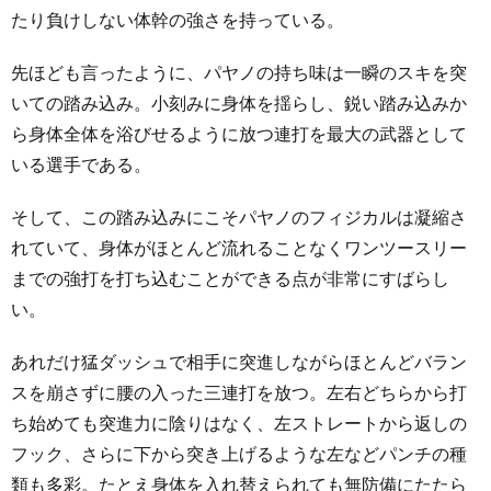
たり負けしない体幹の強さを持っている。
先ほども言ったように、パヤノの持ち味は一瞬のスキを突
いての踏み込み。小刻みに身体を揺らし、鋭い踏み込みか
ら身体全体を浴びせるように放つ連打を最大の武器として
いる選手である。
そして、この踏み込みにこそパヤノのフィジカルは凝縮さ
れていて、身体がほとんど流れることなくワンツースリー
までの強打を打ち込むことができる点が非常にすばらし
い。
あれだけ猛ダッシュで相手に突進しながらほとんどバラン
スを崩さずに腰の入った三連打を放つ。左右どちらから打
ち始めても突進力に陰りはなく、左ストレートから返しの
フック、さらに下から突き上げるような左などパンチの種
類も多彩。たとえ身体を入れ替えられても無防備にたたら