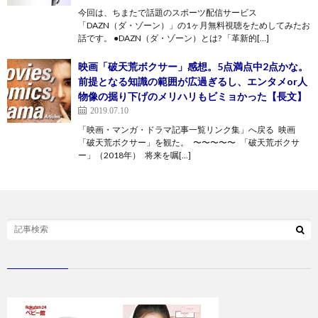
今回は、ちまたで話題のスポーツ配信サービス
「DAZN（ダ・ゾーン）」の1ヶ月無料視聴をためしてみたお
話です。 ●DAZN（ダ・ゾーン）とは? 「革新的[…]
映画「破天荒ボクサー」感想。5点満点中2点かな。
前提となる知識の範囲が広過ぎるし、エンタメor人
物像の掘り下げのメリハリもビミョかった【長文】
2019.07.10
「映画・マンガ・ドラマ記事一覧リンク集」へ戻る 映画
「破天荒ボクサー」を観た。 〜〜〜〜〜 「破天荒ボクサ
ー」（2018年） 将来を嘱[…]