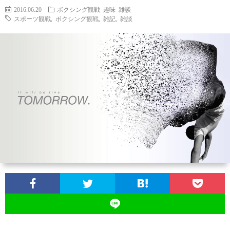
2016.06.20
ボクシング観戦
趣味
雑談
スポーツ観戦
,
ボクシング観戦
,
雑記
,
雑談
お
問
い
合
わ
せ