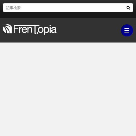
ブ
ロ
既
グ
刊
ボ
ラ
ク
映
イ
シ
画・
ギ