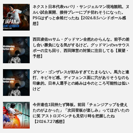
ネクスト日本代表vsパリ・サンジェルマン現地観戦。ヌ
ルい試合展開、接待プレーにブチ切れそうになった。
PSGはずっと余裕だったね【2026.8.5ハンドボール感
想】
西田凌佑vsサム・グッドマン全然わからんな。前手の差
し合い勝負になる気がするけど。グッドマンのvsサウス
ポーの立ち回り、西田陣営の対策に注目してる【展望・
予想】
ダヤン・ゴンザレスが好みすぎてたまらない。馬力と連
打、キビキビ感。ディフェンス面に穴がありそうなのも
印象的。日本人選手との絡みは今のところ可能性は低い
けど
今井達也1回持たず降板。前回「チェンジアップを使え
たのがよかった」「次回登板が楽しみ」ってほざいたの
に笑 アストロズベンチも見切り時を把握したね
【2026.7.27感想】