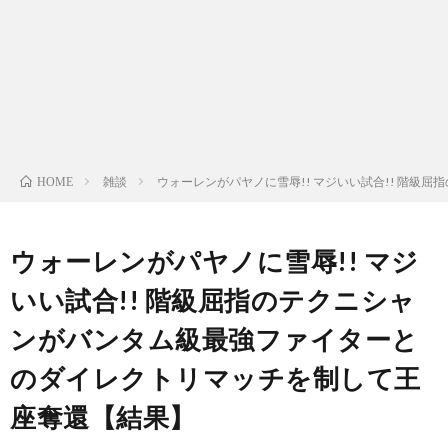
ン
ン
マ
ャ
ホ
ナ
グ
ン
ラ
ー
ッ
観
ガ・
リ
ム
雑談
ウォーレンがパヤノに雪辱!! マジいい試合!! 階
HOME
プ
戦
ド
ー
ラ
ウォーレンがパヤノに雪辱!! マジ
いい試合!! 階級屈指のテクニシャ
マ
ンがバンタム級最強ファイターと
のダイレクトリマッチを制して王
座奪還【結果】