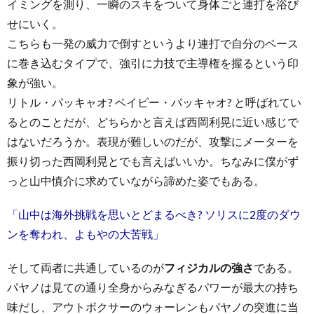
イミングを測り、一瞬のスキをついて身体ごと連打を浴び
せにいく。
こちらも一発の威力で倒すというより連打で自分のペース
に巻き込むタイプで、強引に力技で主導権を握るという印
象が強い。
リトル・パッキャオ? ベイビー・パッキャオ? と呼ばれてい
るとのことだが、どちらかと言えば西岡利晃に近い感じで
はないだろうか。表現が難しいのだが、攻撃にメーターを
振り切った西岡利晃とでも言えばいいか。ちなみに僕がず
っと山中慎介に求めていながら諦めた姿でもある。
「山中は海外挑戦を思いとどまるべき? ソリスに2度のダウ
ンを奪われ、よもやの大苦戦」
そして両者に共通しているのが
フィジカルの強さ
である。
パヤノは見ての通り全身からみなぎるパワーが最大の持ち
味だし、アウトボクサーのウォーレンもパヤノの突進に当