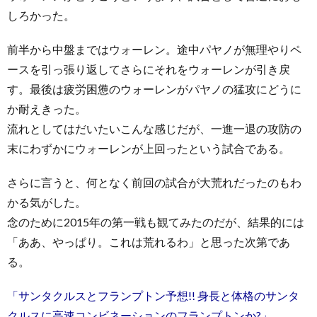
しろかった。
前半から中盤まではウォーレン。途中パヤノが無理やりペ
ースを引っ張り返してさらにそれをウォーレンが引き戻
す。最後は疲労困憊のウォーレンがパヤノの猛攻にどうに
か耐えきった。
流れとしてはだいたいこんな感じだが、一進一退の攻防の
末にわずかにウォーレンが上回ったという試合である。
さらに言うと、何となく前回の試合が大荒れだったのもわ
かる気がした。
念のために2015年の第一戦も観てみたのだが、結果的には
「ああ、やっぱり。これは荒れるわ」と思った次第であ
る。
「サンタクルスとフランプトン予想!! 身長と体格のサンタ
クルスに高速コンビネーションのフランプトンか?」