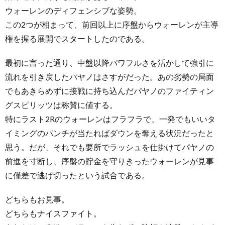
ウォーレンのディフェンシブな姿勢。
この2つが相まって、前回以上に序盤からウォーレンが主導
権を握る展開でスタートしたのである。
最初に言った通り、中盤以降パワフルさを活かして強引に
流れを引き戻したパヤノはさすがだった。あの劣勢の局面
でもあきらめずに接戦に持ち込んだパヤノのファイティン
グスピリッツは称賛に値する。
特にラスト2Rのウォーレンはフラフラで、一発でもいいタ
イミングのパンチが当たればダウンを奪える状況だったと
思う。だが、それでも要所でラッシュを仕掛けてパヤノの
前進を寸断し、序盤の貯金を守りきったウォーレンが見事
に僅差で逃げ切ったという試合である。
どちらもお見事。
どちらもナイスファイト。