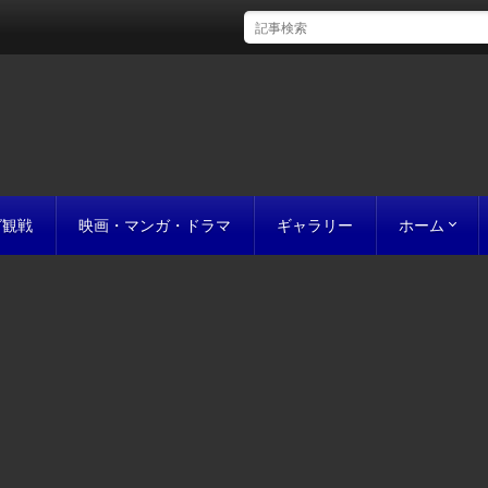
グ観戦
映画・マンガ・ドラマ
ギャラリー
ホーム
初めての方
完成までの
原稿の作り
誰にでも名作
お値段につ
お見積り
私たちのこ
ポリシー
サイトマッ