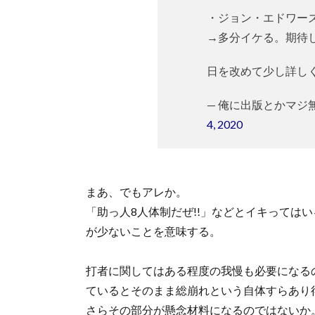
・ジョン・エドワー
→多分イケる。期待
日を改めて少し詳し
— 俺に出版とかマジ無理じゃ
4, 2020
まあ、でもアレか。
「助っ人8人体制だぜ!!」などとイキっては
が少ないことを意味する。
打者に関してはある程度の我慢も必要になる
ているとそのまま総崩れという自体すらあり
さらその部分が懸念材料になるのではないか