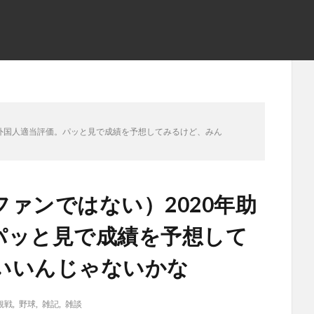
人外国人適当評価。パッと見で成績を予想してみるけど、みん
ァンではない）2020年助
パッと見で成績を予想して
いいんじゃないかな
観戦
,
野球
,
雑記
,
雑談