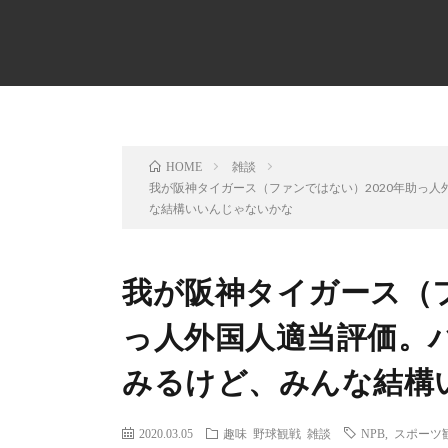
雑談
HOME
我が阪神タイガース（ファンではない）2020年助っ
な結構いいんじゃないかな
我が阪神タイガース（フ
っ人外国人適当評価。
みるけど、みんな結構
2020.03.05
趣味
野球観戦
雑談
NPB
,
スポーツ