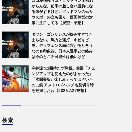
西田凌佑vsサム・グッドマン全然わ
からんな。前手の差し合い勝負にな
る気がするけど。グッドマンのvsサ
ウスポーの立ち回り、西田陣営の対
策に注目してる【展望・予想】
ダヤン・ゴンザレスが好みすぎてた
まらない。馬力と連打、キビキビ
感。ディフェンス面に穴がありそう
なのも印象的。日本人選手との絡み
は今のところ可能性は低いけど
今井達也1回持たず降板。前回「チェ
ンジアップを使えたのがよかった」
「次回登板が楽しみ」ってほざいた
のに笑 アストロズベンチも見切り時
を把握したね【2026.7.27感想】
検索