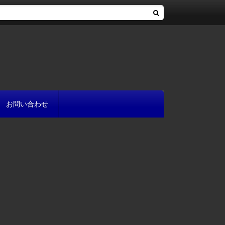
お問い合わせ
へ
流れ
方
が書ける?
いて
と
プ