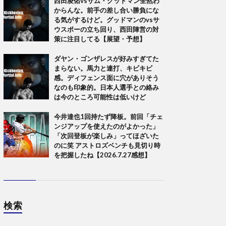
西田凌佑vsサム・グッドマン全然わ
からんな。前手の差し合い勝負にな
る気がするけど。グッドマンのvsサ
ウスポーの立ち回り、西田陣営の対
策に注目してる【展望・予想】
ダヤン・ゴンザレスが好みすぎてた
まらない。馬力と連打、キビキビ
感。ディフェンス面に穴がありそう
なのも印象的。日本人選手との絡み
は今のところ可能性は低いけど
今井達也1回持たず降板。前回「チェ
ンジアップを使えたのがよかった」
「次回登板が楽しみ」ってほざいた
のに笑 アストロズベンチも見切り時
を把握したね【2026.7.27感想】
検索