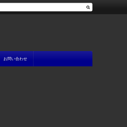
お問い合わせ
へ
流れ
方
が書ける?
いて
と
プ