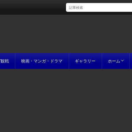
グ観戦
映画・マンガ・ドラマ
ギャラリー
ホーム
初めての方
完成までの
原稿の作り
誰にでも名作
お値段につ
お見積り
私たちのこ
ポリシー
サイトマッ