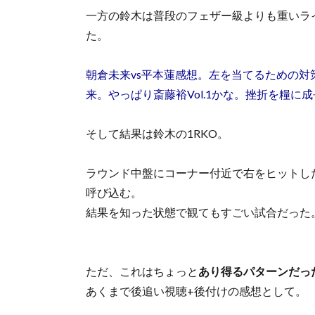
一方の鈴木は普段のフェザー級よりも重いラ
た。
朝倉未来vs平本蓮感想。左を当てるための対
来。やっぱり斎藤裕Vol.1かな。挫折を糧に
そして結果は鈴木の1RKO。
ラウンド中盤にコーナー付近で右をヒットし
呼び込む。
結果を知った状態で観てもすごい試合だった
ただ、これはちょっと
あり得るパターンだっ
あくまで後追い視聴+後付けの感想として。