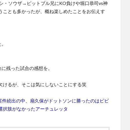
シ・ソウザ→ピットブル兄にKO負けや堀口恭司vs神
うことも多かったが、概ね楽しめたことをお伝えす
た。
印象に残った試合の感想を。
欠けるが、そこは気にしないことにする笑
ょ」案件続出の中、扇久保がドットソンに勝ったのはビビ
選択肢がなかったアーチュレッタ