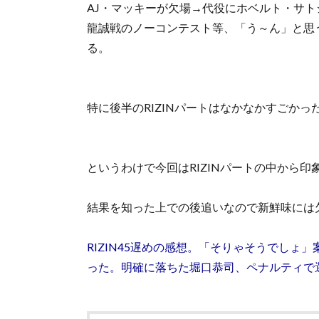
AJ・マッキーが欠場→代役にホベルト・サト
龍誠戦のノーコンテスト等、「う～ん」と思
る。
特に後半のRIZINパートはなかなかすごかっ
というわけで今回はRIZINパートの中から
結果を知った上での後追いなので新鮮味には
RIZIN45遅めの感想。「そりゃそうでし
った。明確に落ちた堀口恭司、ペナルティで