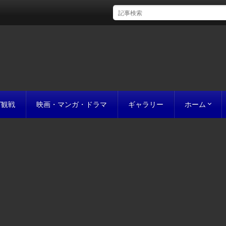
グ観戦
映画・マンガ・ドラマ
ギャラリー
ホーム
初めての方
完成までの
原稿の作り
誰にでも名作
お値段につ
お見積り
私たちのこ
ポリシー
サイトマッ