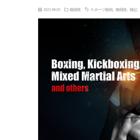
2023.08.03
格闘技
スポーツ観戦
,
格闘技
,
雑記
,