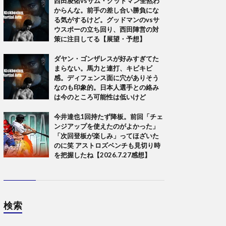
西田凌佑vsサム・グッドマン全然わ
からんな。前手の差し合い勝負にな
る気がするけど。グッドマンのvsサ
ウスポーの立ち回り、西田陣営の対
策に注目してる【展望・予想】
ダヤン・ゴンザレスが好みすぎてた
まらない。馬力と連打、キビキビ
感。ディフェンス面に穴がありそう
なのも印象的。日本人選手との絡み
は今のところ可能性は低いけど
今井達也1回持たず降板。前回「チェ
ンジアップを使えたのがよかった」
「次回登板が楽しみ」ってほざいた
のに笑 アストロズベンチも見切り時
を把握したね【2026.7.27感想】
検索