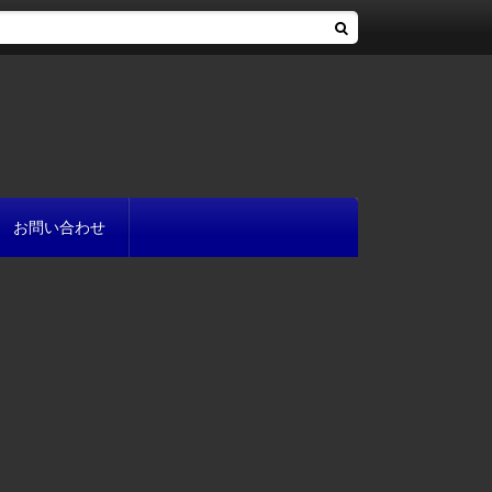
お問い合わせ
へ
流れ
方
が書ける?
いて
と
プ