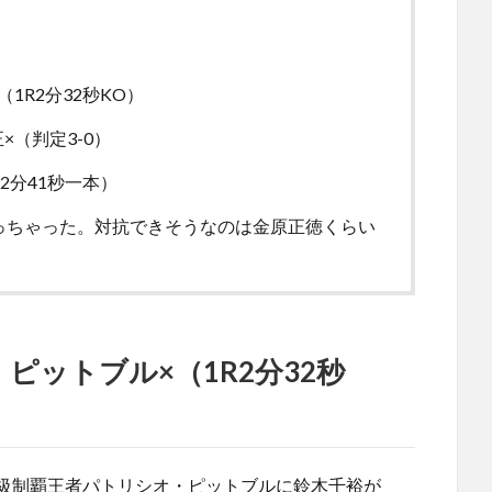
1R2分32秒KO）
×（判定3-0）
2分41秒一本）
なっちゃった。対抗できそうなのは金原正徳くらい
ピットブル×（1R2分32秒
r2階級制覇王者パトリシオ・ピットブルに鈴木千裕が