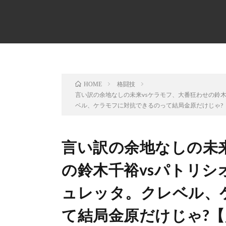
格闘技
HOME
言い訳の余地なしの未来vsケラモフ、大番狂わせの鈴木
ベル、ケラモフに対抗できるのって結局金原だけじゃ?【超R
言い訳の余地なしの未来
の鈴木千裕vsパトリシ
ュレッタ。クレベル、
て結局金原だけじゃ?【超