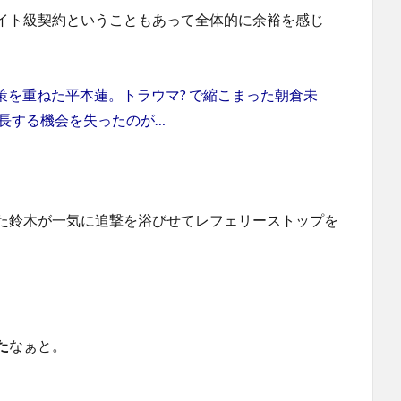
イト級契約ということもあって全体的に余裕を感じ
策を重ねた平本蓮。トラウマ? で縮こまった朝倉未
成長する機会を失ったのが…
た鈴木が一気に追撃を浴びせてレフェリーストップを
。
た
なぁと。