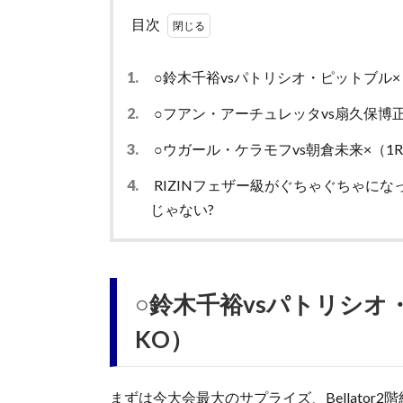
目次
1.
○鈴木千裕vsパトリシオ・ピットブル×（
2.
○フアン・アーチュレッタvs扇久保博正
3.
○ウガール・ケラモフvs朝倉未来×（1R
4.
RIZINフェザー級がぐちゃぐちゃに
じゃない?
○鈴木千裕vsパトリシオ・
KO）
まずは今大会最大のサプライズ、Bellato