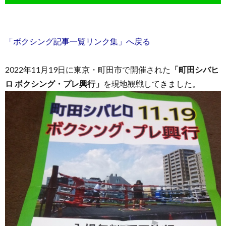
「ボクシング記事一覧リンク集」へ戻る
2022年11月19日に東京・町田市で開催された
「町田シバヒ
お
ロ ボクシング・プレ興行」
を現地観戦してきました。
問
い
合
わ
せ