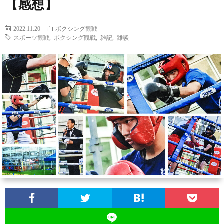
【感想】
ン
ン
マ
ャ
ホ
2022.11.20
ボクシング観戦
スポーツ観戦
,
ボクシング観戦
,
雑記
,
雑談
ナ
グ
ン
ラ
ー
ッ
観
ガ・
リ
ム
プ
戦
ド
ー
ラ
マ