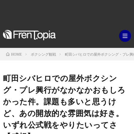
ボクシング観戦
町田シバヒロでの屋外ボクシング・プレ興
HOME
ブ
町田シバヒロでの屋外ボクシン
ロ
既
グ・プレ興行がなかなかおもしろ
かった件。課題も多いと思うけ
グ
刊
ボ
ど、あの開放的な雰囲気は好き。
ラ
ク
映
いずれ公式戦をやりたいってさ
イ
シ
画・
ギ