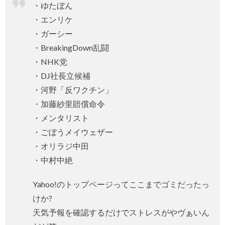
・ゆたぼん
・エンリケ
・ガーシー
・BreakingDown乱闘
・NHK党
・DJ社長立候補
・河野「反ワクチン」
・加藤紗里賠償命令
・メンタリスト
・ごぼうメイウェザー
・オリラジ中田
・中村中絶
Yahoo!のトップページってここまでゴミだったっ
けか?
天気予報を確認するだけでストレスがやヴぁいん