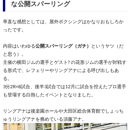
な公開スパーリング
率直な感想としては、屋外ボクシングはかなりおもしろか
ったです。
内容はいわゆる
公開スパーリング（ガチ）
というヤツ（だ
と思う）。
主催の横田ジムの選手とゲスト? の花形ジムの選手が対戦す
る形式で、レフェリーやリングアナによる呼び出しもあ
る。
3分2R×8試合、後半3試合では12月に試合を控えたプロ選手
も登場する白熱したイベントとなりました。
リングアナは後楽園ホールや大田区総合体育館でしょっち
ゅうリングアナを務めている須藤アナ。