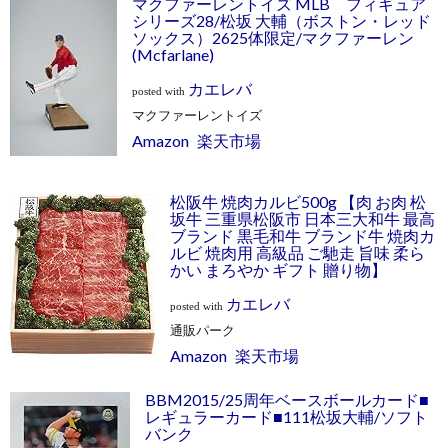
マクファーレントイズ MLB フィギュア
シリーズ28/松坂 大輔（ボストン・レッド
ソックス）2625体限定/マクファーレン
(Mcfarlane)
カエレバ
posted with
マクファーレントイズ
Amazon
楽天市場
松阪牛 焼肉カルビ500g 【肉 お肉 松
坂牛 三重県松阪市 日本三大和牛 最高
ブランド 黒毛和牛 ブランド牛 焼肉カ
ルビ 焼肉用 高級品 ご馳走 旨味 柔ら
かい まろやか ギフト 贈り物】
カエレバ
posted with
通販パーク
Amazon
楽天市場
BBM2015/25周年ベースボールカード■
レギュラーカード■111松坂大輔/ソフト
バンク