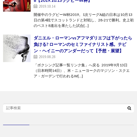
8【2019.10.13ラグビーW杯】
2019.10.14
開催中のラグビーW杯2019。1次リーグA組の日本は10月13
日の第4戦でスコットランドと対戦し、28-21で勝利。史上初
のベスト8進出を果たした試合[…]
ダニエル・ローマンvsアフマダリエフは下がったら
負ける? ローマンのセミファイナリスト感。テビ
ン・ヘイニーのアンダーだって【予想・展望】
2019.08.28
「ボクシング記事一覧リンク集」へ戻る 2019年9月13日
（日本時間14日）、米・ニューヨークのマジソン・スクエ
ア・ガーデンで行われるW[…]