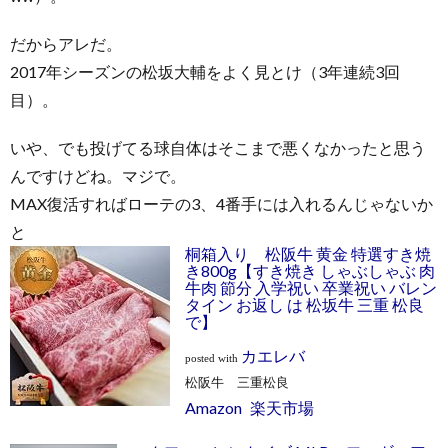
だからアレだ。
2017年シーズンの松坂大輔をよく見とけ（3年連続3回
目）。
いや、でも投げてる球自体はそこまで悪くなかったと思う
んですけどね。マジで。
MAX復活すればローテの3、4番手には入れるんじゃないか
と
桐箱入り 松阪牛 黄金 特選すき焼
き800g【すき焼き しゃぶしゃぶ 肉
牛肉 節分 入学祝い 卒業祝い バレン
タイン お返し は 松坂牛 三重 松良
で】
カエレバ
posted with
松阪牛 三重松良
Amazon
楽天市場