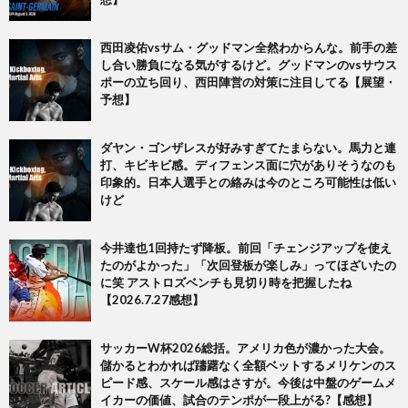
西田凌佑vsサム・グッドマン全然わからんな。前手の差
し合い勝負になる気がするけど。グッドマンのvsサウス
ポーの立ち回り、西田陣営の対策に注目してる【展望・
予想】
ダヤン・ゴンザレスが好みすぎてたまらない。馬力と連
打、キビキビ感。ディフェンス面に穴がありそうなのも
印象的。日本人選手との絡みは今のところ可能性は低い
けど
今井達也1回持たず降板。前回「チェンジアップを使え
たのがよかった」「次回登板が楽しみ」ってほざいたの
に笑 アストロズベンチも見切り時を把握したね
【2026.7.27感想】
サッカーW杯2026総括。アメリカ色が濃かった大会。
儲かるとわかれば躊躇なく全額ベットするメリケンのス
ピード感、スケール感はさすが。今後は中盤のゲームメ
イカーの価値、試合のテンポが一段上がる?【感想】