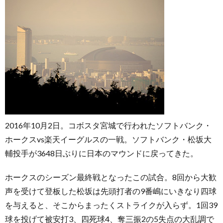
お
問
2016年10月2日。コボスタ宮城で行われたソフトバンク・
い
ホークスvs楽天イーグルスの一戦。ソフトバンク・松坂大
輔投手が3648日ぶりに日本のマウンドに戻ってきた。
合
ホークスのシーズン最終戦となったこの試合。8回から大歓
わ
声を受けて登板した松坂は先頭打者の9番嶋にいきなり四球
を与えると、そこからまったくストライクが入らず。1回39
せ
球を投げて被安打3、四死球4、奪三振2の5失点の大乱調で