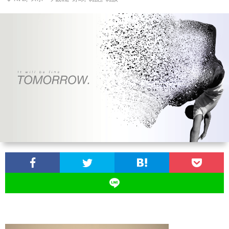
ン
ン
マ
ャ
ホ
ナ
グ
ン
ラ
ー
ッ
観
ガ・
リ
ム
プ
戦
ド
ー
ラ
マ