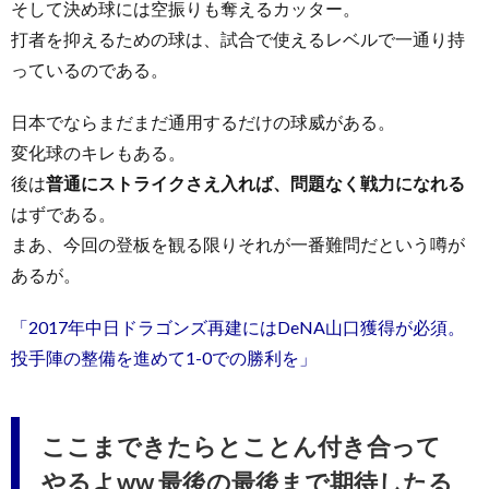
そして決め球には空振りも奪えるカッター。
打者を抑えるための球は、試合で使えるレベルで一通り持
っているのである。
日本でならまだまだ通用するだけの球威がある。
変化球のキレもある。
後は
普通にストライクさえ入れば、問題なく戦力になれる
はずである。
まあ、今回の登板を観る限りそれが一番難問だという噂が
あるが。
「2017年中日ドラゴンズ再建にはDeNA山口獲得が必須。
投手陣の整備を進めて1-0での勝利を」
ここまできたらとことん付き合って
やるよww 最後の最後まで期待したる