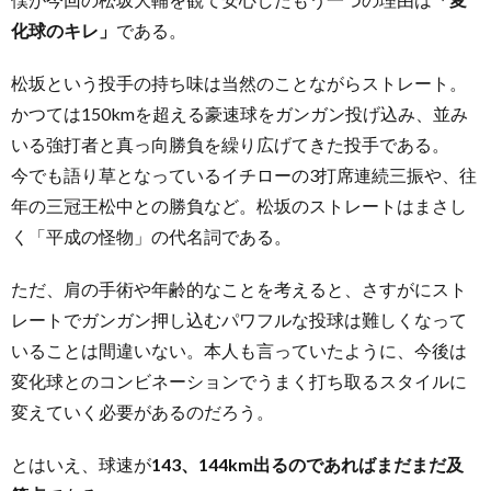
化球のキレ」
である。
松坂という投手の持ち味は当然のことながらストレート。
かつては150kmを超える豪速球をガンガン投げ込み、並み
いる強打者と真っ向勝負を繰り広げてきた投手である。
今でも語り草となっているイチローの3打席連続三振や、往
年の三冠王松中との勝負など。松坂のストレートはまさし
く「平成の怪物」の代名詞である。
ただ、肩の手術や年齢的なことを考えると、さすがにスト
レートでガンガン押し込むパワフルな投球は難しくなって
いることは間違いない。本人も言っていたように、今後は
変化球とのコンビネーションでうまく打ち取るスタイルに
変えていく必要があるのだろう。
とはいえ、球速が
143、144km出るのであればまだまだ及