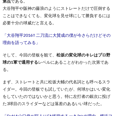
第点
である。
大谷翔平や阪神の藤浪のようにストレートだけで圧倒する
ことはできなくても、変化球を見せ球にして勝負するには
必要十分の球威だと言える。
「大谷翔平2016!! 二刀流に大賛成の僕が今さらだけどその
理由を語ってみる」
そして、今回の登板を観て、
松坂の変化球のキレはプロ野
球の1軍で通用する
レベルにあることがわかった次第であ
る。
まず、ストレートと共に松坂大輔の代名詞とも呼べるスラ
イダー。今回の登板でも試していたが、何球かはいい変化
をしていたのではないかと思う。特に左打者の銀次に投げ
た3球目のスライダーなどは落差のあるいい球だった。
「DeNA山口俊が巨人にFA移籍するべき3つの理由。横浜フ