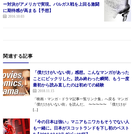
ー対決がアメリカで実現。バルガス戦を上回る激闘
に期待感が高まる【予想】
2016.10.03
関連する記事
「僕だけがいない街」感想。こんなマンガがあった
ことにビックリした。読み終わった瞬間、もう一度
最初から読み直したのは初めての経験
2018.11.15
「映画・マンガ・ドラマ記事一覧リンク集」へ戻る マンガ
「僕だけがいない街」を読んだ。 〜〜〜〜〜 「僕だけが
[…]
「今の日本は強い」マニアもニワカもそうでない人
も一緒に。日本がスコットランドを下し初のベスト