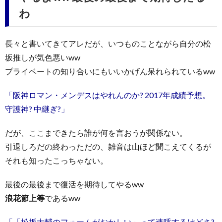
わ
長々と書いてきてアレだが、いつものことながら自分の松
坂推しが気色悪いww
プライベートの知り合いにもいいかげん呆れられているww
「阪神ロマン・メンデスはやれんのか? 2017年成績予想。
守護神? 中継ぎ?」
だが、ここまできたら誰が何を言おうが関係ない。
引退しろだの終わっただの、雑音は山ほど聞こえてくるが
それも知ったこっちゃない。
最後の最後まで復活を期待してやるww
浪花節上等
であるww
「「松坂大輔のフォームがおかしい」って連呼するけどさ?