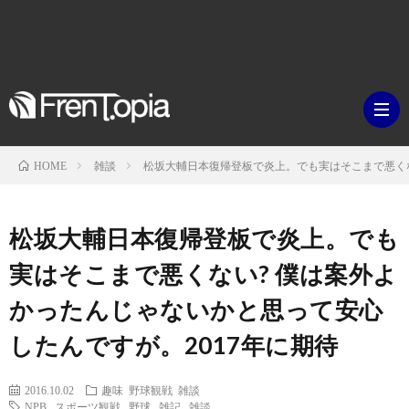
雑談
松坂大輔日本復帰登板で炎上。でも実はそこまで悪くな
HOME
ブ
松坂大輔日本復帰登板で炎上。でも
ロ
既
実はそこまで悪くない? 僕は案外よ
かったんじゃないかと思って安心
グ
刊
ボ
したんですが。2017年に期待
ラ
ク
映
2016.10.02
趣味
野球観戦
雑談
イ
シ
NPB
,
スポーツ観戦
,
野球
,
雑記
,
雑談
画・
ギ