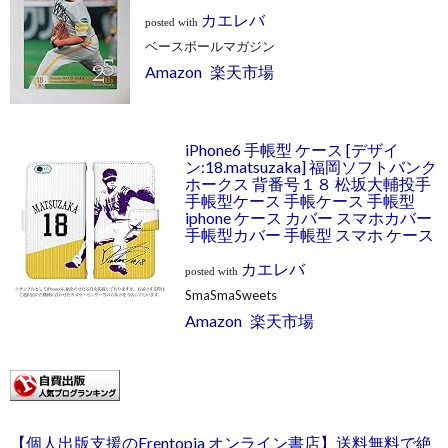
カエレバ
posted with
ベースボールマガジン
Amazon
楽天市場
iPhone6 手帳型 ケース [デザイ
ン:18.matsuzaka] 福岡ソフトバンク
ホークス 背番号１８ 松坂大輔投手
手帳型ケース 手帳ケース 手帳型
iphone ケース カバー スマホカバー
手帳型カバー 手帳型 スマホ ケース
カエレバ
posted with
SmaSmaSweets
Amazon
楽天市場
【個人出版支援のFrentopia オンライン書店】送料無料で絶