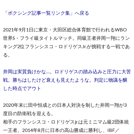
「ボクシング記事一覧リンク集」へ戻る
2021年9月1日に東京・大田区総合体育館で行われるWBO
世界S・フライ級タイトルマッチ。同級王者井岡一翔にラン
キング2位フランシスコ・ロドリゲスJr.が挑戦する一戦であ
る。
井岡は実質負けかな…。ロドリゲスの踏み込みと圧力に大苦
戦。勝ちはしたけど衰えも見えたような。判定に物議を醸
した時点でアウト
2020年末に田中恒成との日本人対決を制した井岡一翔が3
度目の防衛戦を迎える。
相手のフランシスコ・ロドリゲスjr.は元ミニマム級2団体統
一王者。2014年8月に日本の高山勝成に勝利し、IBF／