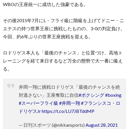
WBOの王座統一に成功した強豪である。
その後2015年7月にL・フライ級に階級を上げてドニー・ニ
エテスの持つ世界王座に挑戦したものの、3-0の判定負け。
今回、約6年ぶりの世界王座挑戦を迎える。
ロドリゲス本人も「最後のチャンス」と位置づけ、高地ト
レーニングを経て来日するなど万全の態勢で大一番に備え
る。
井岡一翔に挑戦ロドリゲス「最後のチャンスを絶
対逃さない」王座奪取に自信
#ボクシング
#boxing
#スーパーフライ級
#井岡一翔
#フランシスコ・ロ
ドリゲスJr
https://t.co/LU7JBTddMP
— 日刊スポーツ (@nikkansports)
August 28, 2021