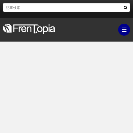
ブ
ロ
既
グ
刊
ボ
ラ
ク
映
イ
シ
画・
ギ