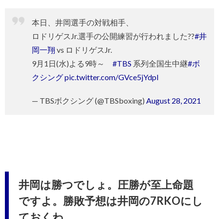
本日、井岡選手の対戦相手、
ロドリゲスJr.選手の公開練習が行われました??
#井
岡一翔
vs ロドリゲスJr.
9月1日(水)よる9時～
#TBS
系列全国生中継
#ボ
クシング
pic.twitter.com/GVce5jYdpl
— TBSボクシング (@TBSboxing)
August 28, 2021
井岡は勝つでしょ。圧勝が至上命題
ですよ。勝敗予想は井岡の7RKOにし
ておくわ