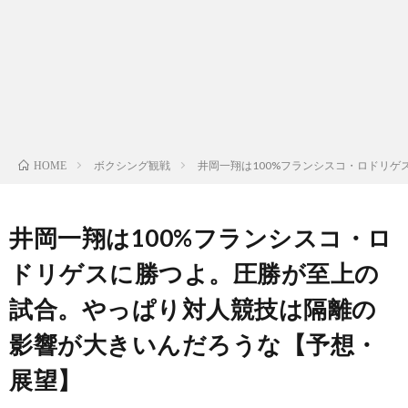
ン
ン
マ
ャ
ホ
ナ
グ
ン
ラ
ー
ッ
観
ガ・
リ
ム
ボクシング観戦
井岡一翔は100%フランシスコ・ロドリ
HOME
プ
戦
ド
ー
ラ
井岡一翔は100%フランシスコ・ロ
ドリゲスに勝つよ。圧勝が至上の
マ
試合。やっぱり対人競技は隔離の
影響が大きいんだろうな【予想・
展望】