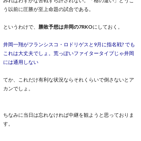
みればわずかな苦戦すら許されない。「格の違い」どうこ
う以前に圧勝が至上命題の試合である。
というわけで、
勝敗予想は井岡の7RKO
にしておく。
井岡一翔がフランシスコ・ロドリゲスと9月に指名戦? でも
これは大丈夫でしょ。荒っぽいファイタータイプじゃ井岡
には通用しない
てか、これだけ有利な状況ならそれくらいで倒さないとア
カンでしょ。
ちなみに当日は忘れなければ中継を観ようと思っておりま
す。