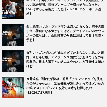
ルい試合展開、接待プレーにブチ切れそうになった。
PSGはずっと余裕だったね【2026.8.5ハンドボール感
想】
西田凌佑vsサム・グッドマン全然わからんな。前手の差
し合い勝負になる気がするけど。グッドマンのvsサウス
ポーの立ち回り、西田陣営の対策に注目してる【展望・
予想】
ダヤン・ゴンザレスが好みすぎてたまらない。馬力と連
打、キビキビ感。ディフェンス面に穴がありそうなのも
印象的。日本人選手との絡みは今のところ可能性は低い
けど
今井達也1回持たず降板。前回「チェンジアップを使え
たのがよかった」「次回登板が楽しみ」ってほざいたの
に笑 アストロズベンチも見切り時を把握したね
【2026.7.27感想】