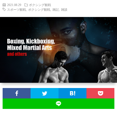
2021.08.29
ボクシング観戦
スポーツ観戦
,
ボクシング観戦
,
雑記
,
雑談
お
問
い
合
わ
せ