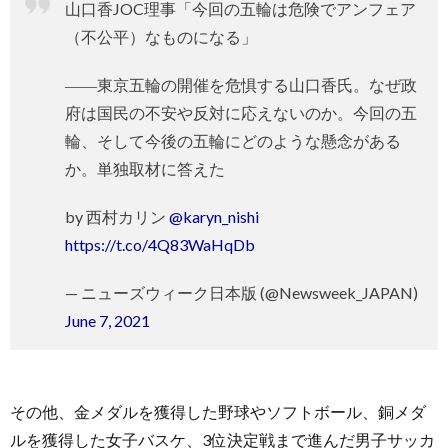
山口香JOC理事「今回の五輪は危険でアンフェア
（不公平）なものになる」
――東京五輪の開催を危惧する山口香氏。なぜ政
府は国民の不安や反対に応えないのか。今回の五
輪、そして今後の五輪にどのような懸念がある
か。単独取材に答えた
by 西村カリン
@karyn_nishi
https://t.co/4Q83WaHqDb
— ニューズウィーク日本版 (@Newsweek_JAPAN)
June 7, 2021
その他、金メダルを獲得した野球やソフトボール、銅メダ
ルを獲得した女子バスケ、3位決定戦まで進んだ男子サッカ