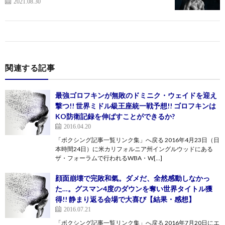
2021.08.30
関連する記事
最強ゴロフキンが無敗のドミニク・ウェイドを迎え
撃つ!! 世界ミドル級王座統一戦予想!! ゴロフキンは
KO防衛記録を伸ばすことができるか?
2016.04.20
「ボクシング記事一覧リンク集」へ戻る 2016年4月23日（日
本時間24日）に米カリフォルニア州イングルウッドにある
ザ・フォーラムで行われるWBA・W[…]
顔面崩壊で完敗和氣。ダメだ、全然感動しなかっ
た…。グスマン4度のダウンを奪い世界タイトル獲
得!! 静まり返る会場で大喜び【結果・感想】
2016.07.21
「ボクシング記事一覧リンク集」へ戻る 2016年7月20日にエ