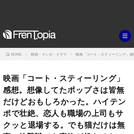
映画・マンガ・ドラマ
映画「コート・スティーリング」感
HOME
ブ
映画「コート・スティーリング」
ロ
既
感想。想像してたポップさは皆無
だけどおもしろかった。ハイテン
グ
刊
ボ
ポで壮絶、恋人も職場の上司もサ
ラ
ク
映
クッと退場する。でも猫だけは無
イ
シ
画・
ギ