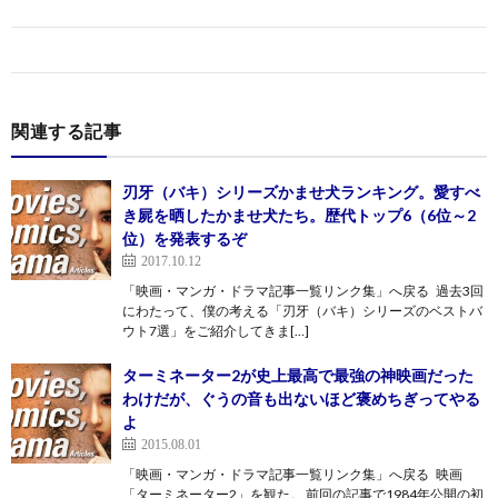
関連する記事
刃牙（バキ）シリーズかませ犬ランキング。愛すべ
き屍を晒したかませ犬たち。歴代トップ6（6位～2
位）を発表するぞ
2017.10.12
「映画・マンガ・ドラマ記事一覧リンク集」へ戻る 過去3回
にわたって、僕の考える「刃牙（バキ）シリーズのベストバ
ウト7選」をご紹介してきま[…]
ターミネーター2が史上最高で最強の神映画だった
わけだが、ぐうの音も出ないほど褒めちぎってやる
よ
2015.08.01
「映画・マンガ・ドラマ記事一覧リンク集」へ戻る 映画
「ターミネーター2」を観た。 前回の記事で1984年公開の初