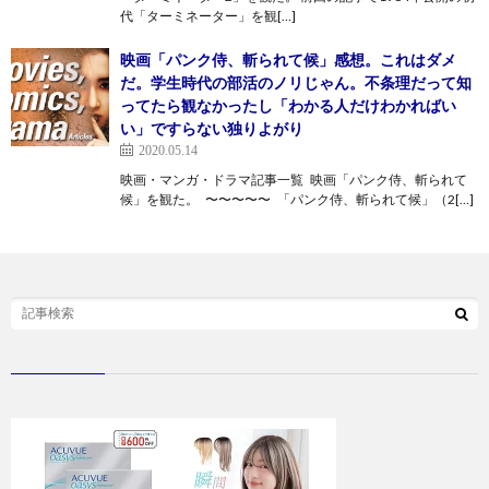
代「ターミネーター」を観[…]
映画「パンク侍、斬られて候」感想。これはダメ
だ。学生時代の部活のノリじゃん。不条理だって知
ってたら観なかったし「わかる人だけわかればい
い」ですらない独りよがり
2020.05.14
映画・マンガ・ドラマ記事一覧 映画「パンク侍、斬られて
候」を観た。 〜〜〜〜〜 「パンク侍、斬られて候」（2[…]