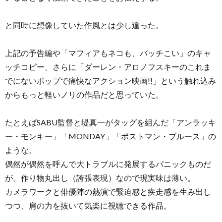
と同時に想像していた作風とは少し違った。
上記の予告編や「マフィアもネコも、バッチこい」のキャ
ッチコピー、さらに「ダーレン・アロノフスキーのこれま
でにないポップで痛快なアクション映画!!」という触れ込み
からもっと軽いノリの作品だと思っていた。
たとえばSABU監督と堤真一がタッグを組んだ「アンラッキ
ー・モンキー」「MONDAY」「ポストマン・ブルース」の
ような。
偶然が偶然を呼んで大トラブルに発展するパニックものだ
が、作り物丸出し（誇張表現）なので現実味は薄い。
カメラワークと俳優陣の熱演で緊迫感と疾走感を生み出し
つつ、肩の力を抜いて気楽に視聴できる作品。