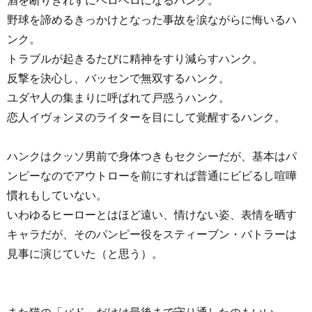
野球を諦めるきっかけとなった事故を涙ながらに悔いるハ
ンク。
トラブルが起きるたびに精神をすり減らすハンク。
反撃を決心し、バッセンで無双するハンク。
ユダヤ人の集まりに呼ばれて戸惑うハンク。
恋人イヴォンヌのライターを目にして覚醒するハンク。
ハンクはクッソ男前で身体つきもセクシーだが、基本はパ
ンピーなのでアウトローを前にすれば普通にビビるし喧嘩
慣れもしていない。
いわゆるヒーローとはほど遠い、情けない姿、表情を晒す
キャラだが、そのパンピー役をスティーブン・バトラーは
見事に演じていた（と思う）。
また猫の「バド」だけは最後まで守り通したのもいい。