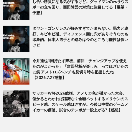
し合い勝負になる気がするけど。グッドマンのvsサウス
ポーの立ち回り、西田陣営の対策に注目してる【展望・
予想】
ダヤン・ゴンザレスが好みすぎてたまらない。馬力と連
打、キビキビ感。ディフェンス面に穴がありそうなのも
印象的。日本人選手との絡みは今のところ可能性は低い
けど
今井達也1回持たず降板。前回「チェンジアップを使え
たのがよかった」「次回登板が楽しみ」ってほざいたの
に笑 アストロズベンチも見切り時を把握したね
【2026.7.27感想】
サッカーW杯2026総括。アメリカ色が濃かった大会。
儲かるとわかれば躊躇なく全額ベットするメリケンのス
ピード感、スケール感はさすが。今後は中盤のゲームメ
イカーの価値、試合のテンポが一段上がる?【感想】