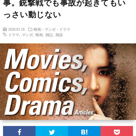
事。銃撃戦でも事故が起きてもい
っさい動じない
ン
ン
マ
ャ
ホ
2026.01.18
映画・マンガ・ドラマ
ナ
グ
ン
ラ
ー
ドラマ
,
マンガ
,
映画
,
雑記
,
雑談
ッ
観
ガ・
リ
ム
プ
戦
ド
ー
ラ
マ