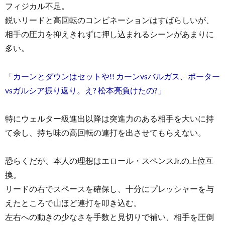
フィジカル不足。
鋭いリードと高回転のコンビネーションはすばらしいが、
相手の圧力を抑えきれずに押し込まれるシーンがあまりに
多い。
「カーンとダウンはセットや!! カーンvsバルガス、ポーター
vsガルシア振り返り。え? 松本亮負けたの?」
特にウェルター級進出以降は突進力のある相手を大いに持
て余し、持ち味の高回転の連打を出させてもらえない。
恐らくだが、本人の理想はエロール・スペンスJr.の上位互
換。
リードの右でスペースを確保し、十分にプレッシャーを与
えたところで山ほど連打を叩き込む。
左右への動きの少なさを手数と見切りで補い、相手を圧倒