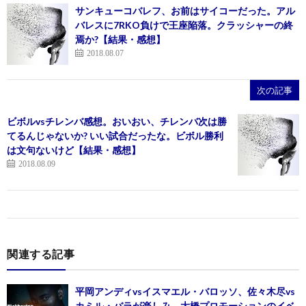
サンキューコバレフ、お前はサイコーだった。アル
バレスに7RKO負けで王座陥落。クラッシャーの終
焉か?【結果・感想】
2018.08.07
次の記事
ビボルvsチレンバ感想。おいおい、チレンバ次は勝
てるんじゃないか? いい試合だったな。ビボル勝利
は文句ないけど【結果・感想】
2018.08.09
関連する記事
平岡アンディvsイスマエル・バロッソ、佐々木尽vs
カミル・バラが楽しみ。大橋プロモーションのイベ