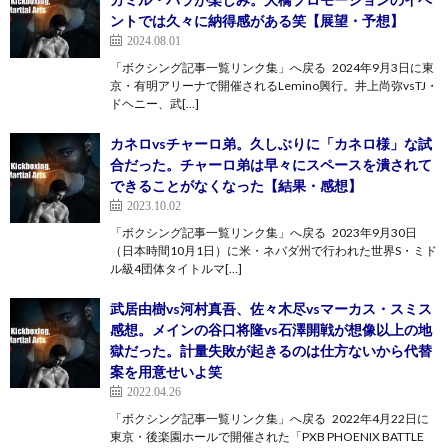
ントでは久々に納得感がある笑【展望・予想】
2024.08.01
「ボクシング記事一覧リンク集」へ戻る 2024年9月3日に東
京・有明アリーナで開催されるLemino興行。井上尚弥vsTJ・
ドヘニー、武[…]
カネロvsチャーロ弟。久しぶりに「カネロ様」な試
合だった。チャーロ弟は早々にスペースを潰されて
できることがなくなった【結果・感想】
2023.10.02
「ボクシング記事一覧リンク集」へ戻る 2023年9月30日
（日本時間10月1日）に米・ネバダ州で行われた世界S・ミド
ル級4団体タイトルマ[…]
武居由樹vs河村真吾、佐々木尽vsマーカス・スミス
感想。メインの谷口将隆vs石澤開戦が想像以上の地
獄だった。計量失敗が起きるのは仕方ないから代替
案を用意せいよ笑
2022.04.26
「ボクシング記事一覧リンク集」へ戻る 2022年4月22日に
東京・後楽園ホールで開催された「PXB PHOENIX BATTLE