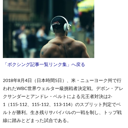
お
問
「ボクシング記事一覧リンク集」へ戻る
い
2018年8月4日（日本時間5日）、米・ニューヨーク州で行
われたWBC世界ウェルター級挑戦者決定戦。デボン・アレ
合
クサンダーとアンドレ・ベルトによる元王者対決は2-
1（115-112、115-112、113-114）のスプリット判定でベ
わ
ルトが勝利。生き残りサバイバルの一戦を制し、トップ戦
せ
線に踏みとどまった試合である。