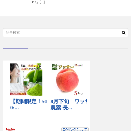
87」[…]