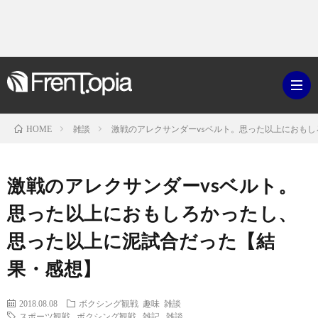
雑談
激戦のアレクサンダーvsベルト。思った以上におも
HOME
ブ
激戦のアレクサンダーvsベルト。
ロ
既
思った以上におもしろかったし、
思った以上に泥試合だった【結
グ
刊
ボ
果・感想】
ラ
ク
映
2018.08.08
ボクシング観戦
趣味
雑談
イ
シ
スポーツ観戦
,
ボクシング観戦
,
雑記
,
雑談
画・
ギ