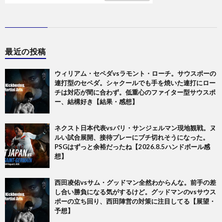
最近の投稿
ウィリアム・セペダvsラモント・ローチ。サウスポーの
連打型のセペダ。シャクールでも手を焼いた連打にロー
チは対応が間に合わず。低重心のファイター型サウスポ
ー、結構好き【結果・感想】
ネクスト日本代表vsパリ・サンジェルマン現地観戦。ヌ
ルい試合展開、接待プレーにブチ切れそうになった。
PSGはずっと余裕だったね【2026.8.5ハンドボール感
想】
西田凌佑vsサム・グッドマン全然わからんな。前手の差
し合い勝負になる気がするけど。グッドマンのvsサウス
ポーの立ち回り、西田陣営の対策に注目してる【展望・
予想】