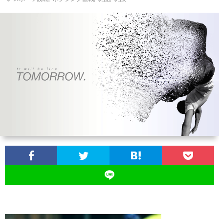
ン
ン
マ
ャ
ホ
ナ
グ
ン
ラ
ー
ッ
観
ガ・
リ
ム
プ
戦
ド
ー
ラ
マ