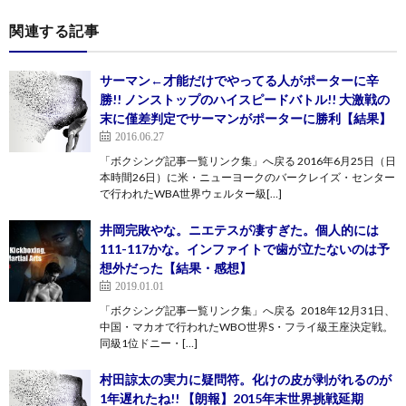
関連する記事
サーマン←才能だけでやってる人がポーターに辛
勝!! ノンストップのハイスピードバトル!! 大激戦の
末に僅差判定でサーマンがポーターに勝利【結果】
2016.06.27
「ボクシング記事一覧リンク集」へ戻る 2016年6月25日（日
本時間26日）に米・ニューヨークのバークレイズ・センター
で行われたWBA世界ウェルター級[…]
井岡完敗やな。ニエテスが凄すぎた。個人的には
111-117かな。インファイトで歯が立たないのは予
想外だった【結果・感想】
2019.01.01
「ボクシング記事一覧リンク集」へ戻る 2018年12月31日、
中国・マカオで行われたWBO世界S・フライ級王座決定戦。
同級1位ドニー・[…]
村田諒太の実力に疑問符。化けの皮が剥がれるのが
1年遅れたね!! 【朗報】2015年末世界挑戦延期