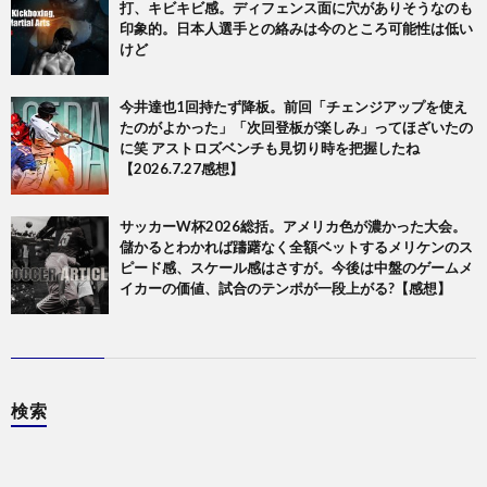
打、キビキビ感。ディフェンス面に穴がありそうなのも
印象的。日本人選手との絡みは今のところ可能性は低い
けど
今井達也1回持たず降板。前回「チェンジアップを使え
たのがよかった」「次回登板が楽しみ」ってほざいたの
に笑 アストロズベンチも見切り時を把握したね
【2026.7.27感想】
サッカーW杯2026総括。アメリカ色が濃かった大会。
儲かるとわかれば躊躇なく全額ベットするメリケンのス
ピード感、スケール感はさすが。今後は中盤のゲームメ
イカーの価値、試合のテンポが一段上がる?【感想】
検索