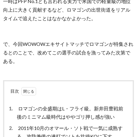
一時はPFP No.1とも言われる実力で米国での軽量級の地位
向上に大きく貢献するなど、ロマゴンの出世街道をリアル
タイムで追えたことはなかなかよかった。
で、今回WOWOWエキサイトマッチでロマゴンが特集され
るとのことで、改めてこの選手の試合を漁ってみた次第で
ある。
目次
1.
ロマゴンの全盛期はL・フライ級。新井田豊戦前
後のミニマム級時代はややゴリ押し感が強い
2.
2011年10月のオマール・ソト戦で一気に成熟す
る。攻防兼備の連打でソトを壮絶KOに下す