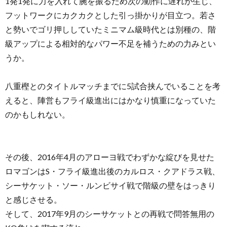
1発1発に力を入れて腕を振るため次の動作に遅れが生じ、
フットワークにカクカクとした引っ掛かりが目立つ。若さ
と勢いでゴリ押ししていたミニマム級時代とは別種の、階
級アップによる相対的なパワー不足を補うための力みとい
うか。
八重樫とのタイトルマッチまでに5試合挟んでいることを考
えると、陣営もフライ級進出にはかなり慎重になっていた
のかもしれない。
その後、2016年4月のアローヨ戦でわずかな綻びを見せた
ロマゴンはS・フライ級進出後のカルロス・クアドラス戦、
シーサケット・ソー・ルンビサイ戦で階級の壁をはっきり
と感じさせる。
そして、2017年9月のシーサケットとの再戦で問答無用の