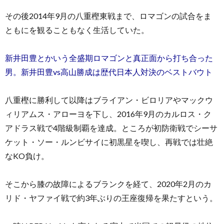
その後2014年9月の八重樫東戦まで、ロマゴンの試合をま
ともにを観ることもなく生活していた。
新井田豊とかいう全盛期ロマゴンと真正面から打ち合った
男。新井田豊vs高山勝成は歴代日本人対決のベストバウト
八重樫に勝利して以降はブライアン・ビロリアやマックウ
ィリアムス・アローヨを下し、2016年9月のカルロス・ク
アドラス戦で4階級制覇を達成。ところが初防衛戦でシーサ
ケット・ソー・ルンビサイに初黒星を喫し、再戦では壮絶
なKO負け。
そこから膝の故障によるブランクを経て、2020年2月のカ
リド・ヤファイ戦で約3年ぶりの王座復帰を果たすという。