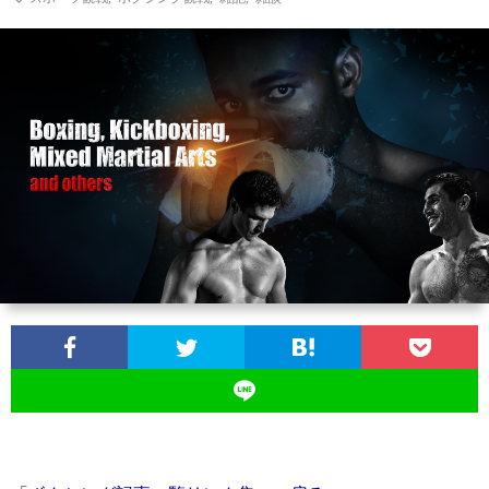
ン
ン
マ
ャ
ホ
ナ
グ
ン
ラ
ー
ッ
観
ガ・
リ
ム
プ
戦
ド
ー
ラ
マ