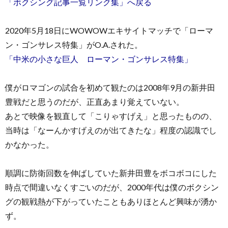
「ボクシング記事一覧リンク集」へ戻る
2020年5月18日にWOWOWエキサイトマッチで「ローマ
ン・ゴンサレス特集」がO.A.された。
「中米の小さな巨人 ローマン・ゴンサレス特集」
お
僕がロマゴンの試合を初めて観たのは2008年9月の新井田
豊戦だと思うのだが、正直あまり覚えていない。
問
あとで映像を観直して「こりゃすげえ」と思ったものの、
当時は「なーんかすげえのが出てきたな」程度の認識でし
い
かなかった。
合
順調に防衛回数を伸ばしていた新井田豊をボコボコにした
わ
時点で間違いなくすごいのだが、2000年代は僕のボクシン
グの観戦熱が下がっていたこともありほとんど興味が湧か
せ
ず。