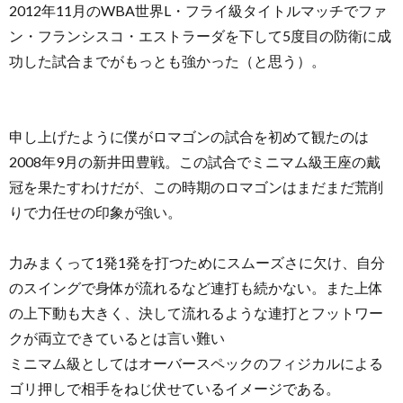
2012年11月のWBA世界L・フライ級タイトルマッチでファ
ン・フランシスコ・エストラーダを下して5度目の防衛に成
功した試合までがもっとも強かった（と思う）。
申し上げたように僕がロマゴンの試合を初めて観たのは
2008年9月の新井田豊戦。この試合でミニマム級王座の戴
冠を果たすわけだが、この時期のロマゴンはまだまだ荒削
りで力任せの印象が強い。
力みまくって1発1発を打つためにスムーズさに欠け、自分
のスイングで身体が流れるなど連打も続かない。また上体
の上下動も大きく、決して流れるような連打とフットワー
クが両立できているとは言い難い
ミニマム級としてはオーバースペックのフィジカルによる
ゴリ押しで相手をねじ伏せているイメージである。