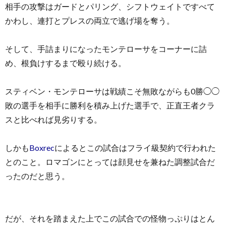
相手の攻撃はガードとパリング、シフトウェイトですべて
かわし、連打とプレスの両立で逃げ場を奪う。
そして、手詰まりになったモンテローサをコーナーに詰
め、根負けするまで殴り続ける。
スティベン・モンテローサは戦績こそ無敗ながらも0勝◯◯
敗の選手を相手に勝利を積み上げた選手で、正直王者クラ
スと比べれば見劣りする。
しかも
Boxrec
によるとこの試合はフライ級契約で行われた
とのこと。ロマゴンにとっては顔見せを兼ねた調整試合だ
ったのだと思う。
だが、それを踏まえた上でこの試合での怪物っぷりはとん