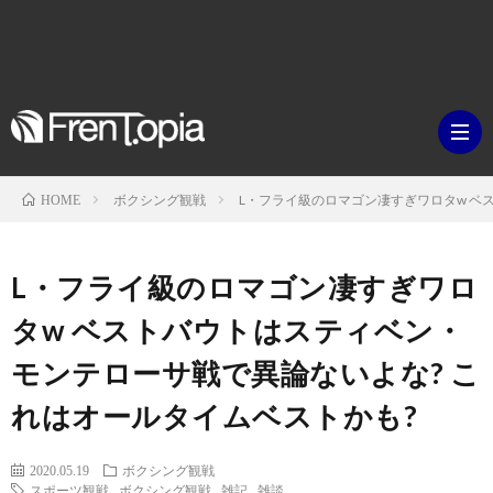
ボクシング観戦
L・フライ級のロマゴン凄すぎワロタw ベ
HOME
ブ
L・フライ級のロマゴン凄すぎワロ
ロ
既
タw ベストバウトはスティベン・
モンテローサ戦で異論ないよな? こ
グ
刊
ボ
れはオールタイムベストかも?
ラ
ク
映
2020.05.19
ボクシング観戦
イ
シ
スポーツ観戦
,
ボクシング観戦
,
雑記
,
雑談
画・
ギ