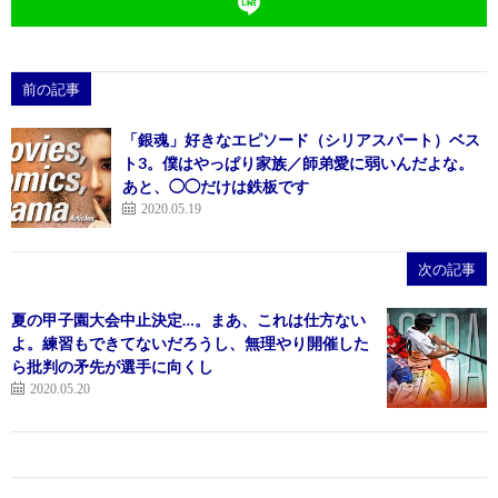
前の記事
「銀魂」好きなエピソード（シリアスパート）ベス
ト3。僕はやっぱり家族／師弟愛に弱いんだよな。
あと、◯◯だけは鉄板です
2020.05.19
次の記事
夏の甲子園大会中止決定…。まあ、これは仕方ない
よ。練習もできてないだろうし、無理やり開催した
ら批判の矛先が選手に向くし
2020.05.20