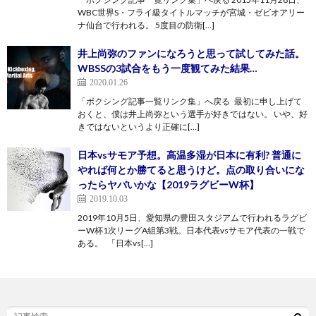
WBC世界S・フライ級タイトルマッチが宮城・ゼビオアリー
ナ仙台で行われる。 5度目の防衛[…]
井上尚弥のファンになろうと思って試してみた話。
WBSSの3試合をもう一度観てみた結果…
2020.01.26
「ボクシング記事一覧リンク集」へ戻る 最初に申し上げて
おくと、僕は井上尚弥という選手が好きではない。 いや、好
きではないというより正確に[…]
日本vsサモア予想。高温多湿が日本に有利? 普通に
やれば何とか勝てると思うけど。点の取り合いにな
ったらヤバいかな【2019ラグビーW杯】
2019.10.03
2019年10月5日、愛知県の豊田スタジアムで行われるラグビ
ーW杯1次リーグA組第3戦。日本代表vsサモア代表の一戦で
ある。 「日本vs[…]