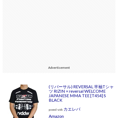
Advertisement
(リバーサル) REVERSAL 半袖Tシャ
ツ RIZIN × reversal WELCOME
JAPANESE MMA TEE [T454] S
BLACK
カエレバ
posted with
Amazon