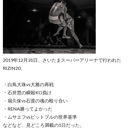
お
問
2019年12月31日、さいたまスーパーアリーナで行われた
RIZIN20。
い
・白鳥大珠vs大雅の再戦
合
・石井慧の瞬殺KO負け
・扇久保vs石渡の魂の殴り合い
わ
・RENA勝ってよかった
・ムサエフvsピットブルの世界基準
せ
などなど、見どころ満載の1日だった。