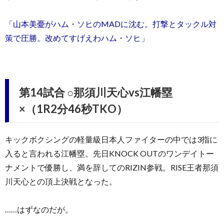
「山本美憂がハム・ソヒのMADに沈む。打撃とタックル対
策で圧勝。改めてすげえわハム・ソヒ」
第14試合 ○那須川天心vs江幡塁
×（1R2分46秒TKO）
キックボクシングの軽量級日本人ファイターの中では3指に
入ると言われる江幡塁。先日KNOCK OUTのワンデイトー
ナメントで優勝し、満を辞してのRIZIN参戦。RISE王者那須
川天心との頂上決戦となった。
……はずなのだが。