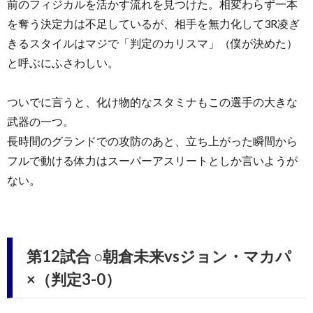
前のフィジカルを活かす流れを見つけた。相変わらず一本
を奪う決定力は不足しているが、相手を無力化して3R凌ぎ
きるスタイルはマジで「判定のカリスマ」（僕が決めた）
と呼ぶにふさわしい。
ついでに言うと、化け物的なスタミナもこの選手の大きな
武器の一つ。
長時間のグランドでの攻防のあと、立ち上がった瞬間から
フルで動ける体力はスーパーアスリートとしか言いようが
ない。
第12試合 ○朝倉未来vsジョン・マカパ
×（判定3-0）