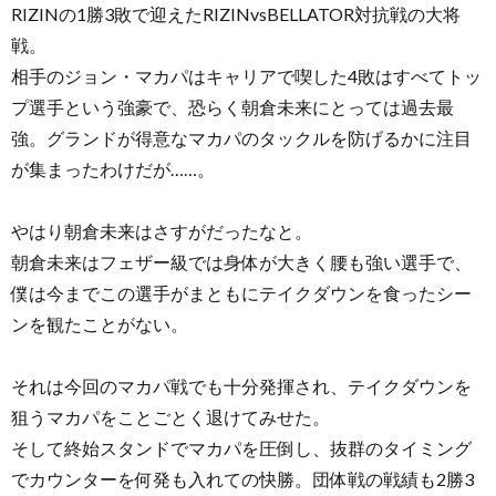
RIZINの1勝3敗で迎えたRIZINvsBELLATOR対抗戦の大将
戦。
相手のジョン・マカパはキャリアで喫した4敗はすべてトッ
プ選手という強豪で、恐らく朝倉未来にとっては過去最
強。グランドが得意なマカパのタックルを防げるかに注目
が集まったわけだが……。
やはり朝倉未来はさすがだったなと。
朝倉未来はフェザー級では身体が大きく腰も強い選手で、
僕は今までこの選手がまともにテイクダウンを食ったシー
ンを観たことがない。
それは今回のマカパ戦でも十分発揮され、テイクダウンを
狙うマカパをことごとく退けてみせた。
そして終始スタンドでマカパを圧倒し、抜群のタイミング
でカウンターを何発も入れての快勝。団体戦の戦績も2勝3