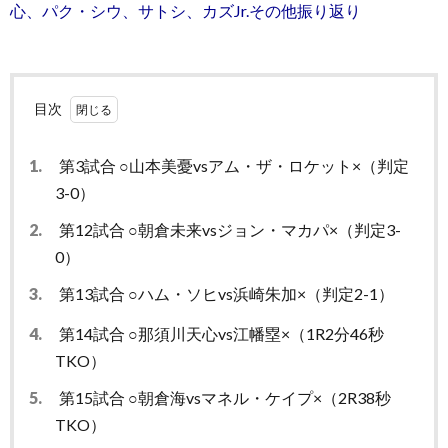
心、パク・シウ、サトシ、カズJr.その他振り返り
目次
1.
第3試合 ○山本美憂vsアム・ザ・ロケット×（判定
3-0）
2.
第12試合 ○朝倉未来vsジョン・マカパ×（判定3-
0）
3.
第13試合 ○ハム・ソヒvs浜崎朱加×（判定2-1）
4.
第14試合 ○那須川天心vs江幡塁×（1R2分46秒
TKO）
5.
第15試合 ○朝倉海vsマネル・ケイプ×（2R38秒
TKO）