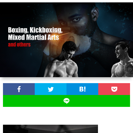
ン
ン
マ
ャ
ホ
ナ
グ
ン
ラ
ー
ッ
観
ガ・
リ
ム
プ
戦
ド
ー
ラ
マ