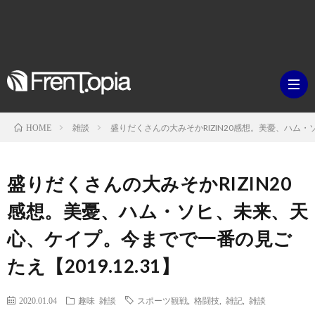
雑談
盛りだくさんの大みそかRIZIN20感想。美憂、ハム・
HOME
ブ
盛りだくさんの大みそかRIZIN20
ロ
既
感想。美憂、ハム・ソヒ、未来、天
心、ケイプ。今までで一番の見ご
グ
刊
ボ
たえ【2019.12.31】
ラ
ク
映
2020.01.04
趣味
雑談
スポーツ観戦
,
格闘技
,
雑記
,
雑談
イ
シ
画・
ギ