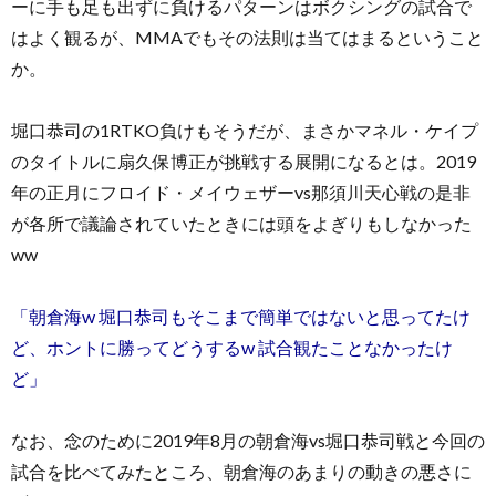
ーに手も足も出ずに負けるパターンはボクシングの試合で
はよく観るが、MMAでもその法則は当てはまるということ
か。
堀口恭司の1RTKO負けもそうだが、まさかマネル・ケイプ
のタイトルに扇久保博正が挑戦する展開になるとは。2019
年の正月にフロイド・メイウェザーvs那須川天心戦の是非
が各所で議論されていたときには頭をよぎりもしなかった
ww
「朝倉海w 堀口恭司もそこまで簡単ではないと思ってたけ
ど、ホントに勝ってどうするw 試合観たことなかったけ
ど」
なお、念のために2019年8月の朝倉海vs堀口恭司戦と今回の
試合を比べてみたところ、朝倉海のあまりの動きの悪さに