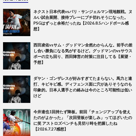
ネクスト日本代表vsパリ・サンジェルマン現地観戦。ヌ
ルい試合展開、接待プレーにブチ切れそうになった。
PSGはずっと余裕だったね【2026.8.5ハンドボール感
想】
西田凌佑vsサム・グッドマン全然わからんな。前手の差
し合い勝負になる気がするけど。グッドマンのvsサウス
ポーの立ち回り、西田陣営の対策に注目してる【展望・
予想】
ダヤン・ゴンザレスが好みすぎてたまらない。馬力と連
打、キビキビ感。ディフェンス面に穴がありそうなのも
印象的。日本人選手との絡みは今のところ可能性は低い
けど
今井達也1回持たず降板。前回「チェンジアップを使え
たのがよかった」「次回登板が楽しみ」ってほざいたの
に笑 アストロズベンチも見切り時を把握したね
【2026.7.27感想】