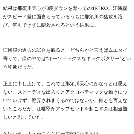
結果は那須川天心が3度ダウンを奪っての1RTKO。江幡塁
がスピード差に面食らっているうちに那須川の猛攻を浴
び、何もできずに瞬殺されるという結果に。
江幡塁の過去の試合を観ると、どちらかと言えばムエタイ
寄りで、僕の中では“オーソドックスなキックボクサー”とい
う印象だった。
正直に申し上げて、これでは那須川天心にかなうとは思え
ない。スピーディな出入りとアクロバティックな動きにつ
いていけず、翻弄されまくるのではないか。何とも言えな
いところだが、江幡塁がアップセットを起こすのは相当難
しいと思っていた。
とはいえ、まさかこんなに一方的になるとは。