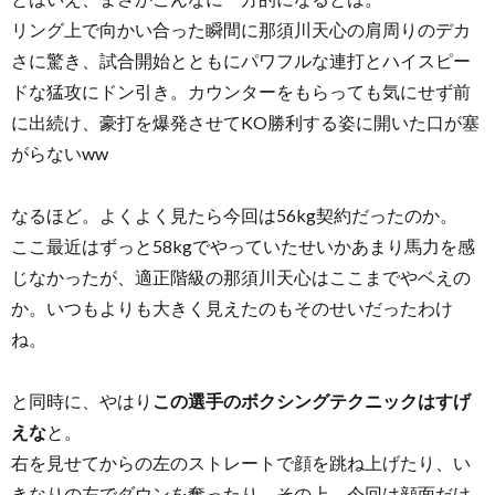
リング上で向かい合った瞬間に那須川天心の肩周りのデカ
さに驚き、試合開始とともにパワフルな連打とハイスピー
ドな猛攻にドン引き。カウンターをもらっても気にせず前
に出続け、豪打を爆発させてKO勝利する姿に開いた口が塞
がらないww
なるほど。よくよく見たら今回は56kg契約だったのか。
ここ最近はずっと58kgでやっていたせいかあまり馬力を感
じなかったが、適正階級の那須川天心はここまでやベえの
か。いつもよりも大きく見えたのもそのせいだったわけ
ね。
と同時に、やはり
この選手のボクシングテクニックはすげ
えな
と。
右を見せてからの左のストレートで顔を跳ね上げたり、い
きなりの左でダウンを奪ったり。その上、今回は顔面だけ