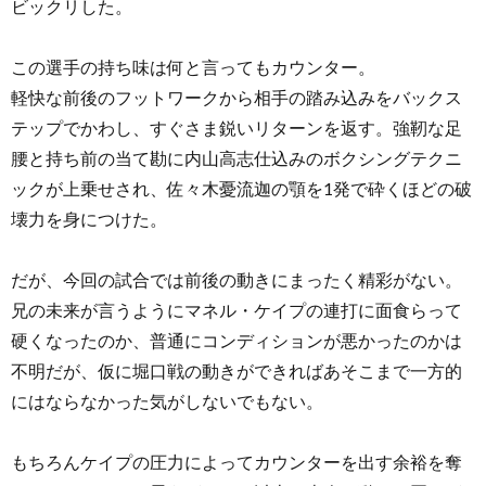
ビックリした。
この選手の持ち味は何と言ってもカウンター。
軽快な前後のフットワークから相手の踏み込みをバックス
テップでかわし、すぐさま鋭いリターンを返す。強靭な足
腰と持ち前の当て勘に内山高志仕込みのボクシングテクニ
ックが上乗せされ、佐々木憂流迦の顎を1発で砕くほどの破
壊力を身につけた。
だが、今回の試合では前後の動きにまったく精彩がない。
兄の未来が言うようにマネル・ケイプの連打に面食らって
硬くなったのか、普通にコンディションが悪かったのかは
不明だが、仮に堀口戦の動きができればあそこまで一方的
にはならなかった気がしないでもない。
もちろんケイプの圧力によってカウンターを出す余裕を奪