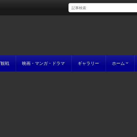
グ観戦
映画・マンガ・ドラマ
ギャラリー
ホーム
初めての方
完成までの
原稿の作り
誰にでも名作
お値段につ
お見積り
私たちのこ
ポリシー
サイトマッ