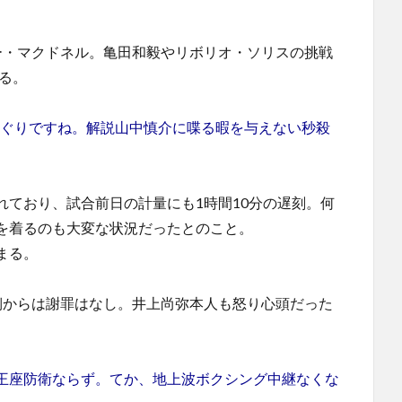
。
ー・マクドネル。亀田和毅やリボリオ・ソリスの挑戦
ある。
んぐりですね。解説山中慎介に喋る暇を与えない秒殺
れており、試合前日の計量にも1時間10分の遅刻。何
を着るのも大変な状況だったとのこと。
まる。
側からは謝罪はなし。井上尚弥本人も怒り心頭だった
王座防衛ならず。てか、地上波ボクシング中継なくな