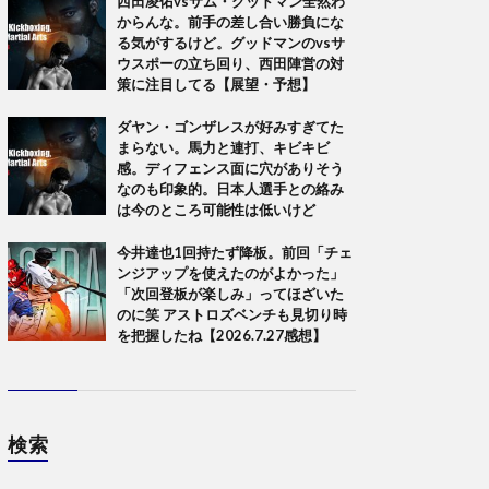
西田凌佑vsサム・グッドマン全然わ
からんな。前手の差し合い勝負にな
る気がするけど。グッドマンのvsサ
ウスポーの立ち回り、西田陣営の対
策に注目してる【展望・予想】
ダヤン・ゴンザレスが好みすぎてた
まらない。馬力と連打、キビキビ
感。ディフェンス面に穴がありそう
なのも印象的。日本人選手との絡み
は今のところ可能性は低いけど
今井達也1回持たず降板。前回「チェ
ンジアップを使えたのがよかった」
「次回登板が楽しみ」ってほざいた
のに笑 アストロズベンチも見切り時
を把握したね【2026.7.27感想】
検索