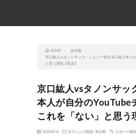
未分類
HOME
京口紘人vsタノンサック・シムシー戦を京口紘人本人が
と思う理由【長文】
京口紘人vsタノンサッ
本人が自分のYouTu
これを「ない」と思う
2020.09.10
ボクシング観戦
未分類
スポーツ観