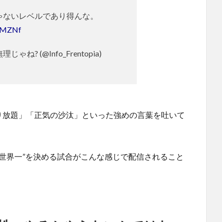
ゃないレベルであり得んな。
RoMZNf
ね? (@Info_Frentopia)
り放題」「正気の沙汰」といった強めの言葉を吐いて
“世界一”を決める試合がこんな感じで配信されること