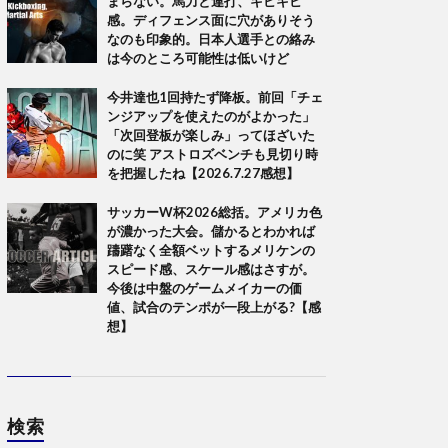
まらない。馬力と連打、キビキビ
感。ディフェンス面に穴がありそう
なのも印象的。日本人選手との絡み
は今のところ可能性は低いけど
今井達也1回持たず降板。前回「チェ
ンジアップを使えたのがよかった」
「次回登板が楽しみ」ってほざいた
のに笑 アストロズベンチも見切り時
を把握したね【2026.7.27感想】
サッカーW杯2026総括。アメリカ色
が濃かった大会。儲かるとわかれば
躊躇なく全額ベットするメリケンの
スピード感、スケール感はさすが。
今後は中盤のゲームメイカーの価
値、試合のテンポが一段上がる?【感
想】
検索