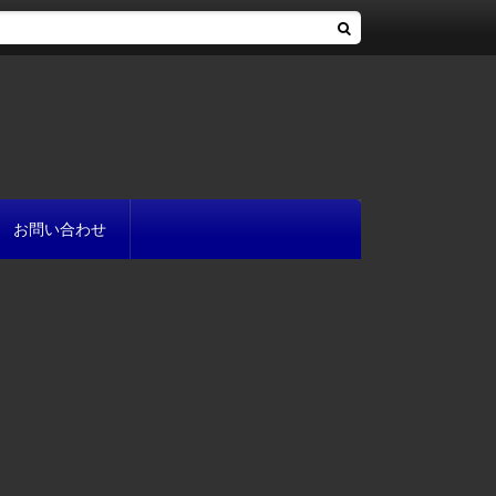
お問い合わせ
へ
流れ
方
が書ける?
いて
と
プ