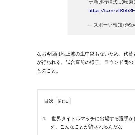
ナ新興行様式…3密避
https://t.co/zetRbb
— スポーツ報知 (@Spor
なお今回は地上波の生中継もないため、代替と
が行われる。試合直前の様子、ラウンド間の
とのこと。
目次
1.
世界タイトルマッチに出場する選手が自身
え、こんなことが許されるんだな