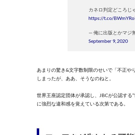
カネロ判定どころじ
https://t.co/BWmY
— 俺に出版とかマジ無理じゃ
September 9, 2020
あまりの驚き&文字数制限のせいで「不正や
しまったが、ああ、そうなのねと。
世界王座認定団体が承認し、JBCが公認する
に強烈な違和感を覚えている次第である。