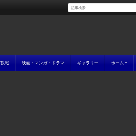
グ観戦
映画・マンガ・ドラマ
ギャラリー
ホーム
初めての方
完成までの
原稿の作り
誰にでも名作
お値段につ
お見積り
私たちのこ
ポリシー
サイトマッ