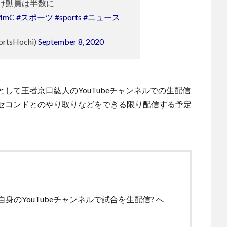
け動員は半数に
3MmC
#スポーツ
#sports
#ニュース
tsHochi)
September 8, 2020
して王者京口紘人のYouTubeチャンネルでの生配信
セコンドとのやり取りなどをできる限り配信する予定
のYouTubeチャンネルで試合を生配信? へ