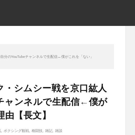
自分のYouTubeチャンネルで生配信←僕がこれを「ない」
ク・シムシー戦を京口紘人
beチャンネルで生配信←僕が
理由【長文】
戦
,
ボクシング観戦
,
格闘技
,
雑記
,
雑談