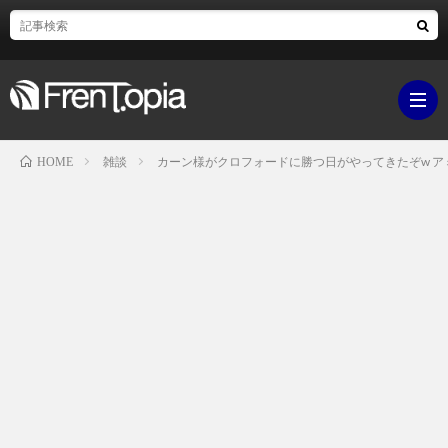
雑談
カーン様がクロフォードに勝つ日がやってきたぞw 
HOME
ブ
ロ
既
グ
刊
ボ
ラ
ク
映
イ
シ
画・
ギ