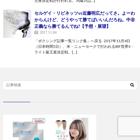
王座決定戦が行われる。 同級2位[…]
セルゲイ・リピネッツvs近藤明広だってさ。よーわ
からんけど、どうやって勝てばいいんだろね。中谷
正義なら勝てるんでね?【予想・展望】
2017.11.04
「ボクシング記事一覧リンク集」へ戻る 2017年11月4日
（日本時間5日）、米・ニューヨークで行われるIBF世界S・
ライト級王座決定戦。[…]