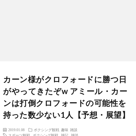
ン
ン
マ
ャ
ホ
ナ
グ
ン
ラ
ー
ッ
観
ガ・
リ
ム
プ
戦
ド
ー
ラ
カーン様がクロフォードに勝つ日
がやってきたぞw アミール・カー
マ
ンは打倒クロフォードの可能性を
持った数少ない1人【予想・展望】
2019.01.08
ボクシング観戦
趣味
雑談
スポーツ観戦
,
ボクシング観戦
,
雑記
,
雑談