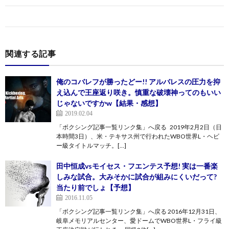
関連する記事
俺のコバレフが勝ったどー!! アルバレスの圧力を抑
え込んで王座返り咲き。慎重な破壊神ってのもいい
じゃないですかw【結果・感想】
2019.02.04
「ボクシング記事一覧リンク集」へ戻る 2019年2月2日（日
本時間3日）、米・テキサス州で行われたWBO世界L・ヘビ
ー級タイトルマッチ。[…]
田中恒成vsモイセス・フエンテス予想! 実は一番楽
しみな試合。大みそかに試合が組みにくいだって?
当たり前でしょ【予想】
2016.11.05
「ボクシング記事一覧リンク集」へ戻る 2016年12月31日、
岐阜メモリアルセンター、愛ドームでWBO世界L・フライ級