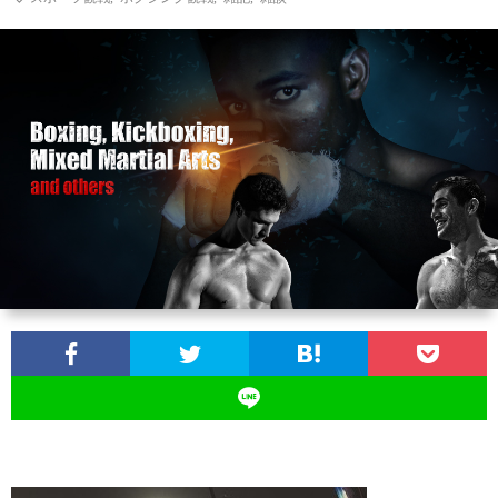
お
問
い
合
わ
せ