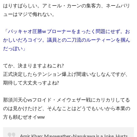
はりすばらしい。アミール・カーンの集客力、ネームバリ
ューはマジで侮れない。
「パッキャオ圧勝w ブローナーをまったく問題にせず。お
かしいだろコイツ。議員との二刀流のルーティーンを掴ん
だっぽい」
てか、決まりますよねこれ?
正式決定したらテンション爆上げ間違いなしなんですが、
期待して大丈夫っすよね?
那須川天心vsフロイド・メイウェザー戦にカリカリしてる
のは見かけたけど、そんなことはどうでもいいから本業の
方も頼むぜオイww
Amir Khan: Mayweather-Nasukawa is a Joke, Hurts