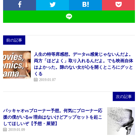
前の記事
人生の特等席感想。データvs感覚じゃないんだよ。
両方「ほどよく」取り入れるんだよ。でも映画自体
はよかった。隙のない女が心を開くところにグッと
くる
2019.01.07
次の記事
パッキャオvsブローナー予想。何気にブローナー応
援の僕がいるw 理由はないけどアップセットを起こ
してほしいぞ【予想・展望】
2019.01.09