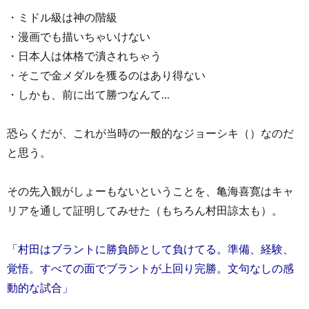
・ミドル級は神の階級
・漫画でも描いちゃいけない
・日本人は体格で潰されちゃう
・そこで金メダルを獲るのはあり得ない
・しかも、前に出て勝つなんて…
恐らくだが、これが当時の一般的なジョーシキ（）なのだ
と思う。
その先入観がしょーもないということを、亀海喜寛はキャ
リアを通して証明してみせた（もちろん村田諒太も）。
「村田はブラントに勝負師として負けてる。準備、経験、
覚悟。すべての面でブラントが上回り完勝。文句なしの感
動的な試合」