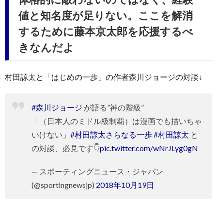
値と知名度が足りない。ここを解消
するために藤本京太郎を応援するべ
きなんだよ
村田諒太と「はじめの一歩」の作者森川ジョージの対談↓
#森川ジョージ
が語る”神の階級”
「（日本人のミドル級制覇）は漫画でも描いちゃ
いけない」
#村田諒太さらなる一歩
#村田諒太
と
の対談、必見です👇
pic.twitter.com/wNrJLyg0gN
— スポーティングニュース・ジャパン
(@sportingnewsjp)
2018年10月19日