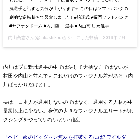
流選手と話すと気分が上がります✨ この日はソフトバンクの
劇的な逆転勝ちで興奮しました‼️ #始球式 #福岡ソフトバンク
#ヤフオクドーム #内川聖一 選手 #内山高志 元選手
内山高志
さん(@takashikod)がシェアした投稿 –
2018年 7月月30日午後11時35分PDT
内川はプロ野球選手の中では決して大柄な方ではないが、
村田や内山と並んでもこれだけのフィジカル差がある（内
川ばっかりだけど）。
要は、日本人が通用しないのではなく、通用する人材が中
量級以上に少ない。身体の大きなフィジカルエリートがボ
クシングをやっていないという話。
「ヘビー級のビッグマン無双を打破するには? ワイルダー、