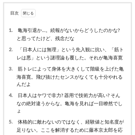
目次
1.
亀海引退か…。続報がないからどうしたのかな?
と思ってたけど、残念だな
2.
「日本人には無理」という先入観に抗い、「筋ト
レは悪」という謎理論も覆した。それが亀海喜寛
3.
筋トレによって身体を大きくして階級を上げた亀
海喜寛。飛び抜けたセンスがなくても十分やれる
んだよ
4.
日本人はヤワで非力? 器用で技術力が高い? そん
なの絶対違うからな。亀海を見れば一目瞭然でし
ょ
5.
体格的に敵わないのではなく、経験値と知名度が
足りない。ここを解消するために藤本京太郎を応