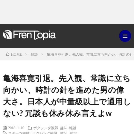
雑談
亀海喜寛引退。先入観、常識に立ち向かい、時計の針
HOME
ブ
亀海喜寛引退。先入観、常識に立ち
ロ
既
向かい、時計の針を進めた男の偉
大さ。日本人が中量級以上で通用し
グ
刊
ボ
ない? 冗談も休み休み言えよw
ラ
ク
映
2018.11.10
ボクシング観戦
趣味
雑談
イ
シ
スポーツ観戦
,
ボクシング観戦
,
雑記
,
雑談
画・
ギ