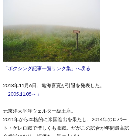
お
問
「ボクシング記事一覧リンク集」へ戻る
い
2018年11月6日、亀海喜寛が引退を発表した。
「2005.11.05～」
合
元東洋太平洋ウェルター級王座。
わ
2011年から本格的に米国進出を果たし、2014年のロバー
せ
ト・ゲレロ戦で惜しくも敗戦。だがこの試合が年間最高試