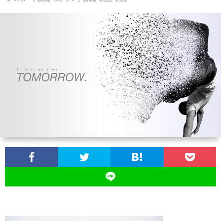
ン
ン
マ
ャ
ホ
ナ
グ
ン
ラ
ー
ッ
観
ガ・
リ
ム
プ
戦
ド
ー
ラ
マ