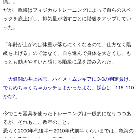
識」。
だが、亀海はフィジカルトレーニングによって自らのスペ
ックを底上げし、排気量が増すごとに階級をアップしてい
った。
「年齢が上がれば体重が落ちにくくなるので、仕方なく階
級を上げる」のではなく、自ら進んで身体を大きくし、も
っとも動きやすいと感じる階級に足を踏み入れた。
「大健闘の井上岳志。ハイメ・ムンギアに3-0の判定負け。
でもめちゃくちゃカッチョよかったよな。採点は…118-110
かな?」
今でこそ器具を使ったトレーニングは一般的になりつつあ
るが、それもここ数年のこと。
恐らく2000年代後半〜2010年代前半くらいまでは、亀海の