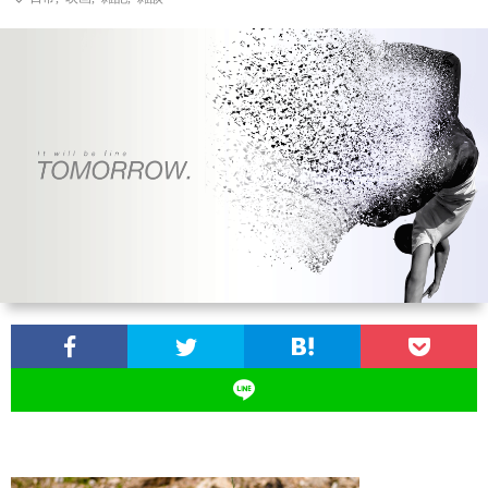
ン
ン
マ
ャ
ホ
ナ
グ
ン
ラ
ー
ッ
観
ガ・
リ
ム
プ
戦
ド
ー
ラ
マ