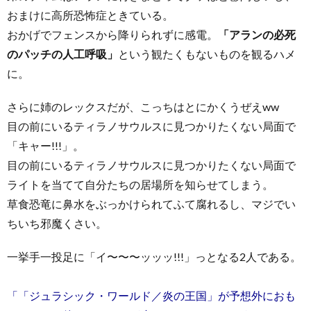
おまけに高所恐怖症ときている。
おかげでフェンスから降りられずに感電。
「アランの必死
のパッチの人工呼吸」
という観たくもないものを観るハメ
に。
さらに姉のレックスだが、こっちはとにかくうぜえww
目の前にいるティラノサウルスに見つかりたくない局面で
「キャー!!!」。
目の前にいるティラノサウルスに見つかりたくない局面で
ライトを当てて自分たちの居場所を知らせてしまう。
草食恐竜に鼻水をぶっかけられてふて腐れるし、マジでい
ちいち邪魔くさい。
一挙手一投足に「イ〜〜〜ッッッ!!!」っとなる2人である。
「「ジュラシック・ワールド／炎の王国」が予想外におも