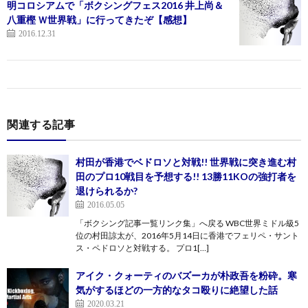
明コロシアムで「ボクシングフェス2016 井上尚＆
八重樫 Ｗ世界戦」に行ってきたぞ【感想】
2016.12.31
関連する記事
村田が香港でベドロソと対戦!! 世界戦に突き進む村
田のプロ10戦目を予想する!! 13勝11KOの強打者を
退けられるか?
2016.05.05
「ボクシング記事一覧リンク集」へ戻る WBC世界ミドル級5
位の村田諒太が、2016年5月14日に香港でフェリペ・サント
ス・ペドロソと対戦する。 プロ1[…]
アイク・クォーティのバズーカが朴政吾を粉砕。寒
気がするほどの一方的なタコ殴りに絶望した話
2020.03.21