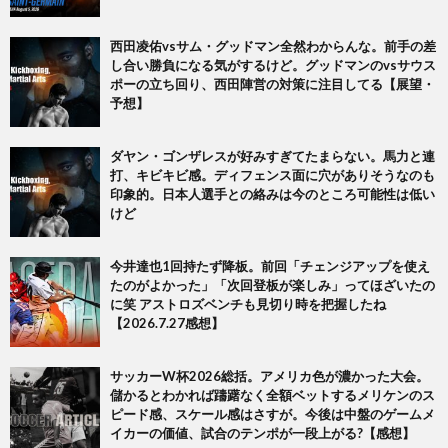
西田凌佑vsサム・グッドマン全然わからんな。前手の差
し合い勝負になる気がするけど。グッドマンのvsサウス
ポーの立ち回り、西田陣営の対策に注目してる【展望・
予想】
ダヤン・ゴンザレスが好みすぎてたまらない。馬力と連
打、キビキビ感。ディフェンス面に穴がありそうなのも
印象的。日本人選手との絡みは今のところ可能性は低い
けど
今井達也1回持たず降板。前回「チェンジアップを使え
たのがよかった」「次回登板が楽しみ」ってほざいたの
に笑 アストロズベンチも見切り時を把握したね
【2026.7.27感想】
サッカーW杯2026総括。アメリカ色が濃かった大会。
儲かるとわかれば躊躇なく全額ベットするメリケンのス
ピード感、スケール感はさすが。今後は中盤のゲームメ
イカーの価値、試合のテンポが一段上がる?【感想】