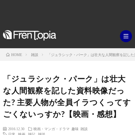
雑談
「ジュラシック・パーク」は壮大な人間観察を記した資
HOME
ブ
「ジュラシック・パーク」は壮大
ロ
既
な人間観察を記した資料映像だっ
た? 主要人物が全員イラつくってす
グ
刊
ボ
ごくないっすか?【映画・感想】
ラ
ク
映
2016.12.30
映画・マンガ・ドラマ
趣味
雑談
イ
シ
日常
,
映画
,
雑記
,
雑談
画・
ギ