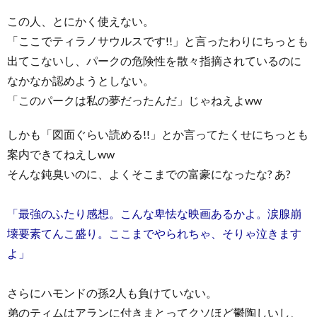
この人、とにかく使えない。
「ここでティラノサウルスです!!」と言ったわりにちっとも
出てこないし、パークの危険性を散々指摘されているのに
なかなか認めようとしない。
「このパークは私の夢だったんだ」じゃねえよww
しかも「図面ぐらい読める!!」とか言ってたくせにちっとも
案内できてねえしww
そんな鈍臭いのに、よくそこまでの富豪になったな? あ?
「最強のふたり感想。こんな卑怯な映画あるかよ。涙腺崩
壊要素てんこ盛り。ここまでやられちゃ、そりゃ泣きます
よ」
さらにハモンドの孫2人も負けていない。
弟のティムはアランに付きまとってクソほど鬱陶しいし、