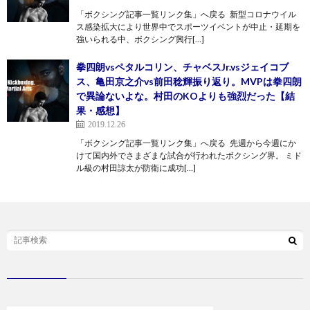
「ボクシング記事一覧リンク集」へ戻る 新型コロナウイル
ス感染拡大により世界中でスポーツイベントが中止・延期を
強いられる中、ボクシング興行[…]
拳四朗vsペタルコリン、チャベスJr.vsジェイコブ
ス、亀田京之介vs前田稔輝振り返り。MVPは拳四朗
で異論ないよな。村田のKOよりも強烈だった【結
果・感想】
2019.12.26
「ボクシング記事一覧リンク集」へ戻る 先週から今週にか
けて国内外でさまざまな試合が行われたボクシング界。 ミド
ル級の村田諒太が防衛に成功[…]