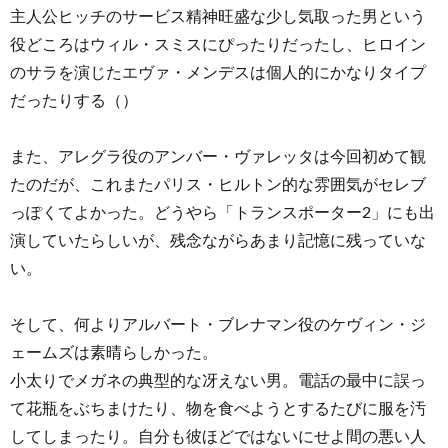
主人公ヒッチのサービス精神旺盛な少し気取った男という
役どころはウィル・スミスにぴったりだったし、ヒロイン
のサラを演じたエヴァ・メンデスは個人的にかなりタイプ
だったりする（）
また、アレグラ役のアンバー・ヴァレッタは今回初めて観
たのだが、これまたパリス・ヒルトン的な雰囲気がセレブ
っぽくてよかった。どうやら「トランスポーター2」にも出
演していたらしいが、残念ながらあまり記憶に残っていな
い。
そして、何よりアルバート・ブレナマン役のケヴィン・ジ
ェームズは素晴らしかった。
小太りでメガネの典型的な冴えない男。電話の最中に誤っ
て花瓶をぶちまけたり、物を食べようとするたびに服を汚
してしまったり。自分も彼ほどではないにせよ間の悪い人