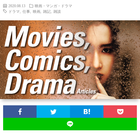
2020.08.13
映画・マンガ・ドラマ
ドラマ
,
仕事
,
映画
,
雑記
,
雑談
ン
ン
マ
ャ
ホ
ナ
グ
ン
ラ
ー
ッ
観
ガ・
リ
ム
プ
戦
ド
ー
ラ
マ