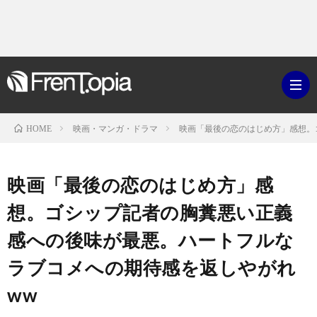
映画・マンガ・ドラマ
映画「最後の恋のはじめ方」感想。
HOME
ブ
映画「最後の恋のはじめ方」感
ロ
既
想。ゴシップ記者の胸糞悪い正義
感への後味が最悪。ハートフルな
グ
刊
ボ
ラブコメへの期待感を返しやがれ
ラ
ク
映
ww
イ
シ
画・
ギ