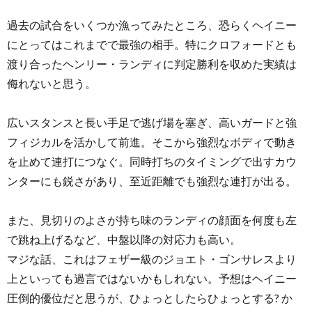
過去の試合をいくつか漁ってみたところ、恐らくヘイニー
にとってはこれまでで最強の相手。特にクロフォードとも
渡り合ったヘンリー・ランディに判定勝利を収めた実績は
侮れないと思う。
広いスタンスと長い手足で逃げ場を塞ぎ、高いガードと強
フィジカルを活かして前進。そこから強烈なボディで動き
を止めて連打につなぐ。同時打ちのタイミングで出すカウ
ンターにも鋭さがあり、至近距離でも強烈な連打が出る。
また、見切りのよさが持ち味のランディの顔面を何度も左
で跳ね上げるなど、中盤以降の対応力も高い。
マジな話、これはフェザー級のジョエト・ゴンサレスより
上といっても過言ではないかもしれない。予想はヘイニー
圧倒的優位だと思うが、ひょっとしたらひょっとする? か