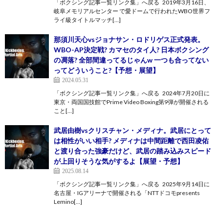
「ボクシング記事一覧リンク集」へ戻る 2019年3月16日、
岐阜メモリアルセンター で愛ドームで行われたWBO世界フ
ライ級タイトルマッチ[…]
那須川天心vsジョナサン・ロドリゲス正式発表。
WBO-AP決定戦? カマセのタイ人? 日本ボクシング
の凋落? 全部間違ってるじゃんw 一つも合ってない
ってどういうこと?【予想・展望】
2024.05.31
「ボクシング記事一覧リンク集」へ戻る 2024年7月20日に
東京・両国国技館でPrime Video Boxing第9弾が開催される
こと[…]
武居由樹vsクリスチャン・メディナ。武居にとって
は相性がいい相手? メディナは中間距離で西田凌佑
と渡り合った強豪だけど、武居の踏み込みスピード
が上回りそうな気がするよ【展望・予想】
2025.08.14
「ボクシング記事一覧リンク集」へ戻る 2025年9月14日に
名古屋・IGアリーナで開催される「NTTドコモpresents
Lemino[…]