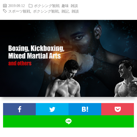
2019.09.12
ボクシング観戦
趣味
雑談
スポーツ観戦
,
ボクシング観戦
,
雑記
,
雑談
お
問
い
合
わ
せ