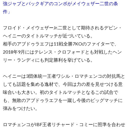
強ジャブとバックギアのコンボがメイウェザー二世の条
件」
フロイド・メイウェザーJr.二世として期待されるデビン・
ヘイニーのタイトルマッチが近づいている。
相手のアブドゥラエフは11戦全勝7KOのファイターで、
2018年9月にはテレンス・クロフォードとも対戦したヘン
リー・ランディにも判定勝利を挙げている。
ヘイニーは3団体統一王者ワシル・ロマチェンコの対抗馬と
しても話題を集める逸材で、今回は力の差を見せつける意
味合いも大きい。初のタイトルマッチとなるこの試合で
も、無敗のアブドゥラエフを一蹴し今後のビッグマッチに
弾みをつけたい。
ロマチェンコがIBF王者リチャード・コミーに照準を合わせ