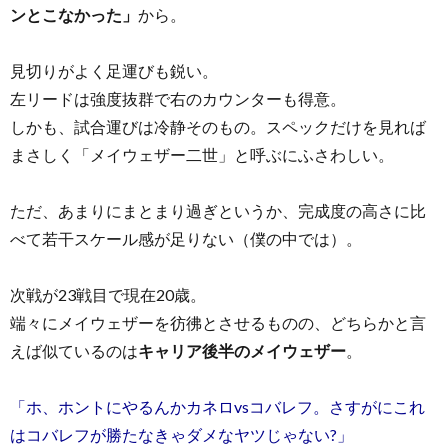
ンとこなかった」
から。
見切りがよく足運びも鋭い。
左リードは強度抜群で右のカウンターも得意。
しかも、試合運びは冷静そのもの。スペックだけを見れば
まさしく「メイウェザー二世」と呼ぶにふさわしい。
ただ、あまりにまとまり過ぎというか、完成度の高さに比
べて若干スケール感が足りない（僕の中では）。
次戦が23戦目で現在20歳。
端々にメイウェザーを彷彿とさせるものの、どちらかと言
えば似ているのは
キャリア後半のメイウェザー
。
「ホ、ホントにやるんかカネロvsコバレフ。さすがにこれ
はコバレフが勝たなきゃダメなヤツじゃない?」