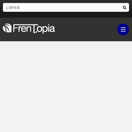
ブ
ロ
既
グ
刊
ボ
ラ
ク
映
イ
シ
画・
ギ