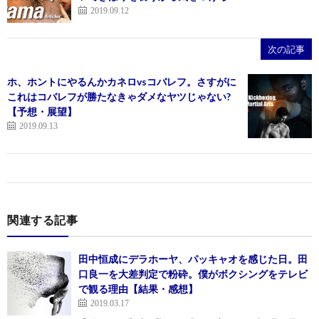
2019.09.12
次の記事
ホ、ホントにやるんかカネロvsコバレフ。さすがに
これはコバレフが勝たなきゃダメなヤツじゃない?
【予想・展望】
2019.09.13
関連する記事
田中恒成にデラホーヤ、パッキャオを感じた日。田
口良一を大差判定で粉砕。僕がボクシングをテレビ
で観る理由【結果・感想】
2019.03.17