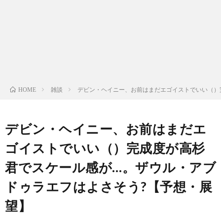
ン
ン
マ
ャ
ホ
ナ
グ
ン
ラ
ー
ッ
観
ガ・
リ
ム
雑談
デビン・ヘイニー、お前はまだエゴイストでいい（）
HOME
プ
戦
ド
ー
ラ
デビン・ヘイニー、お前はまだエ
ゴイストでいい（）完成度が高杉
マ
君でスケール感が…。ザウル・アブ
ドゥラエフはよさそう?【予想・展
望】