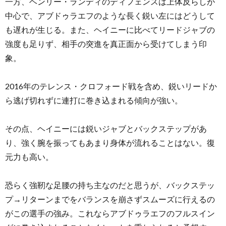
一方、ヘンリー・ランディのディフェンスは上体反らしが
中心で、アブドゥラエフのような長く鋭い左にはどうして
も遅れが生じる。また、ヘイニーに比べてリードジャブの
強度も足りず、相手の突進を真正面から受けてしまう印
象。
2016年のテレンス・クロフォード戦を含め、鋭いリードか
ら逃げ切れずに連打に巻き込まれる傾向が強い。
その点、ヘイニーには鋭いジャブとバックステップがあ
り、強く腕を振ってもあまり身体が流れることはない。復
元力も高い。
恐らく強靭な足腰の持ち主なのだと思うが、バックステッ
プ→リターンまでをバランスを崩さずスムーズに行えるの
がこの選手の強み。これならアブドゥラエフのフルスイン