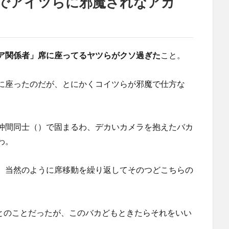
でアイツらに邪魔されなアカ
ア関係者」席に座ってるヤツらがクソ過ぎた
こと。
に座ったのだが、とにかくコイツらが邪魔で仕方な
仲間同士（）で固まるわ、デカいカメラを抱えたバカ
わ。
、当然のように席移動を繰り返してそのつどこちらの
Kとのことだったが、このバカどもときたらそれをいい