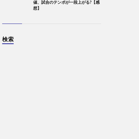
値、試合のテンポが一段上がる?【感
想】
検索