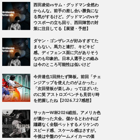
西田凌佑vsサム・グッドマン全然わ
からんな。前手の差し合い勝負にな
る気がするけど。グッドマンのvsサ
ウスポーの立ち回り、西田陣営の対
策に注目してる【展望・予想】
ダヤン・ゴンザレスが好みすぎてた
まらない。馬力と連打、キビキビ
感。ディフェンス面に穴がありそう
なのも印象的。日本人選手との絡み
は今のところ可能性は低いけど
今井達也1回持たず降板。前回「チェ
ンジアップを使えたのがよかった」
「次回登板が楽しみ」ってほざいた
のに笑 アストロズベンチも見切り時
を把握したね【2026.7.27感想】
サッカーW杯2026総括。アメリカ色
が濃かった大会。儲かるとわかれば
躊躇なく全額ベットするメリケンの
スピード感、スケール感はさすが。
今後は中盤のゲームメイカーの価