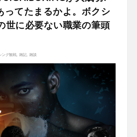
あってたまるかよ。ボクシ
の世に必要ない職業の筆頭
シング観戦
,
雑記
,
雑談