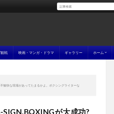
グ観戦
映画・マンガ・ドラマ
ギャラリー
ホーム
初めての方
完成までの
原稿の作り
誰にでも名作
お値段につ
お見積り
私たちのこ
ポリシー
サイトマッ
 あんな不愉快な現場があってたまるかよ。ボクシングライターな
IGN.BOXINGが大成功?