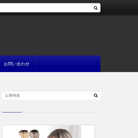
お問い合わせ
へ
流れ
方
が書ける?
いて
と
プ