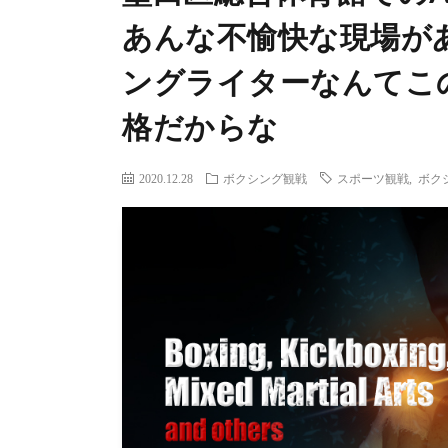
あんな不愉快な現場が
ングライターなんてこ
格だからな
2020.12.28
ボクシング観戦
スポーツ観戦
,
ボク