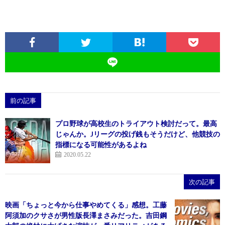
前の記事
プロ野球が高校生のトライアウト検討だって。最高
じゃんか。Jリーグの投げ銭もそうだけど、他競技の
指標になる可能性があるよね
2020.05.22
次の記事
映画「ちょっと今から仕事やめてくる」感想。工藤
阿須加のクサさが男性版長澤まさみだった。吉田鋼