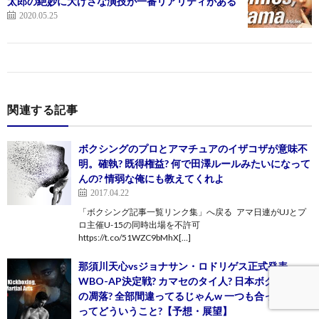
太郎の絶妙に大げさな演技が一番リアリティがある
2020.05.25
関連する記事
ボクシングのプロとアマチュアのイザコザが意味不
明。確執? 既得権益? 何で田澤ルールみたいになって
んの? 情弱な俺にも教えてくれよ
2017.04.22
「ボクシング記事一覧リンク集」へ戻る アマ日連がUJとプ
ロ主催U-15の同時出場を不許可
https://t.co/51WZC9bMhX[…]
那須川天心vsジョナサン・ロドリゲス正式発表。
WBO-AP決定戦? カマセのタイ人? 日本ボクシング
の凋落? 全部間違ってるじゃんw 一つも合ってない
ってどういうこと?【予想・展望】