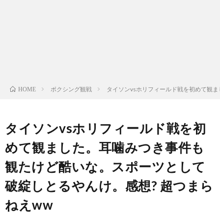
ン
ン
マ
ャ
ホ
ナ
グ
ン
ラ
ー
ッ
観
ガ・
リ
ム
ボクシング観戦
タイソンvsホリフィールド戦を初めて観ま
HOME
プ
戦
ド
ー
ラ
タイソンvsホリフィールド戦を初
めて観ました。耳噛みつき事件も
マ
観たけど酷いな。スポーツとして
破綻しとるやんけ。感想? 超つまら
ねえww