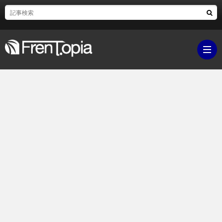
ブ
ロ
既
グ
刊
ボ
ラ
ク
映
イ
シ
画・
ギ