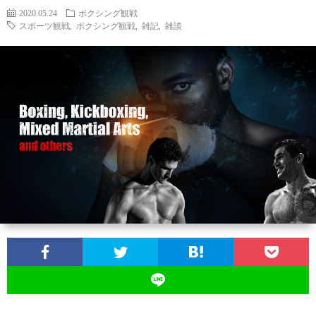
2020.05.24
ボクシング観戦
スポーツ観戦
,
ボクシング観戦
,
雑記
,
雑談
お
問
い
合
わ
せ