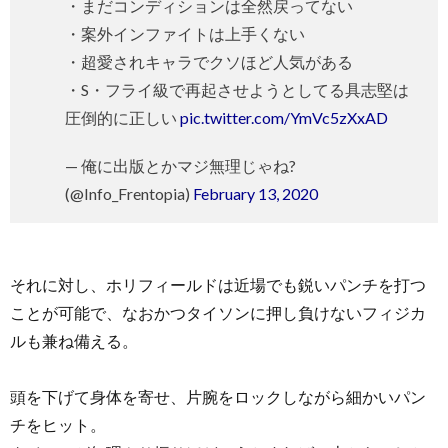
・まだコンディションは全然戻ってない
・案外インファイトは上手くない
・超愛されキャラでクソほど人気がある
・S・フライ級で再起させようとしてる具志堅は
圧倒的に正しい
pic.twitter.com/YmVc5zXxAD
— 俺に出版とかマジ無理じゃね?
(@Info_Frentopia)
February 13, 2020
それに対し、ホリフィールドは近場でも鋭いパンチを打つ
ことが可能で、なおかつタイソンに押し負けないフィジカ
ルも兼ね備える。
頭を下げて身体を寄せ、片腕をロックしながら細かいパン
チをヒット。