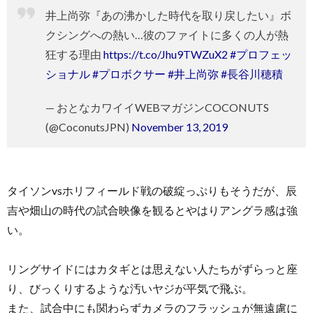
井上尚弥『あの沸かした時代を取り戻したい』ボ
クシングへの熱い…彼のファイトに多くの人が熱
狂する理由
https://t.co/Jhu9TWZuX2
#プロフェッ
ショナル
#プロボクサー
#井上尚弥
#長谷川穂積
— おとなカワイイWEBマガジンCOCONUTS
(@CoconutsJPN)
November 13, 2019
タイソンvsホリフィールド戦の破綻っぷりもそうだが、辰
吉や畑山の時代の試合映像を観るとやはりアングラ感は強
い。
リングサイドにはカタギとは思えない人たちがずらっと座
り、びっくりするような汚いヤジが平気で飛ぶ。
また、試合中にも関わらずカメラのフラッシュが無遠慮に