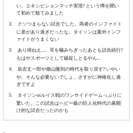
い。エキシビションマッチ実現? という噂を聞い
て初めて観てみました
2.
クソつまらない試合でした。両者のインファイト
に差があり過ぎだったな。タイソンは案外インフ
ァイトがうまくない
3.
あり得ねえ…。耳を噛みちぎったあとも試合続行?
もはやスポーツとして破綻しとるやん…
4.
辰吉丈一郎や畑山隆則の時代を取り戻す? いやい
や、そんな必要ないでしょ。さすがに神格化し過
ぎですよ
5.
タイソンvsルイス戦のワンサイドゲームっぷりに
驚いた。この試合はヘビー級の巨人化時代の幕開
け的な試合だったのかも