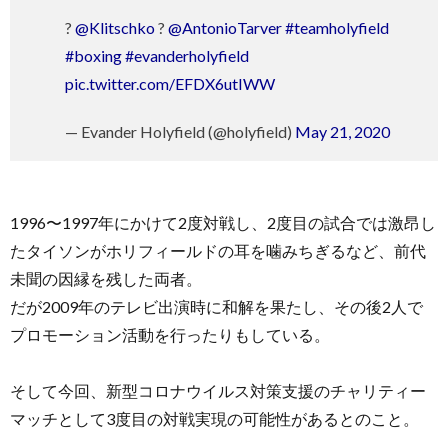
?
@Klitschko
?
@AntonioTarver
#teamholyfield
#boxing
#evanderholyfield
pic.twitter.com/EFDX6utIWW
— Evander Holyfield (@holyfield)
May 21, 2020
1996〜1997年にかけて2度対戦し、2度目の試合では激昂し
たタイソンがホリフィールドの耳を噛みちぎるなど、前代
未聞の因縁を残した両者。
だが2009年のテレビ出演時に和解を果たし、その後2人で
プロモーション活動を行ったりもしている。
そして今回、新型コロナウイルス対策支援のチャリティー
マッチとして3度目の対戦実現の可能性があるとのこと。