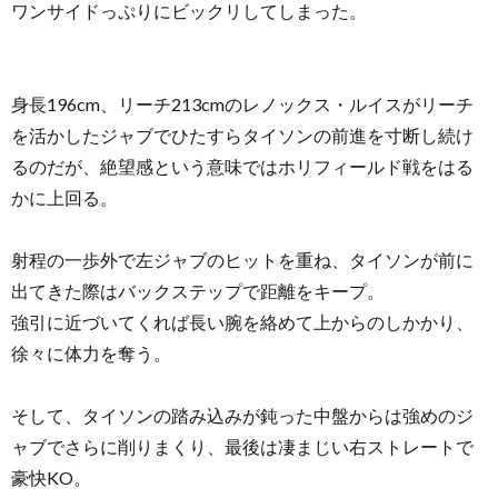
ワンサイドっぷりにビックリしてしまった。
身長196cm、リーチ213cmのレノックス・ルイスがリーチ
を活かしたジャブでひたすらタイソンの前進を寸断し続け
るのだが、絶望感という意味ではホリフィールド戦をはる
かに上回る。
射程の一歩外で左ジャブのヒットを重ね、タイソンが前に
出てきた際はバックステップで距離をキープ。
強引に近づいてくれば長い腕を絡めて上からのしかかり、
徐々に体力を奪う。
そして、タイソンの踏み込みが鈍った中盤からは強めのジ
ャブでさらに削りまくり、最後は凄まじい右ストレートで
豪快KO。