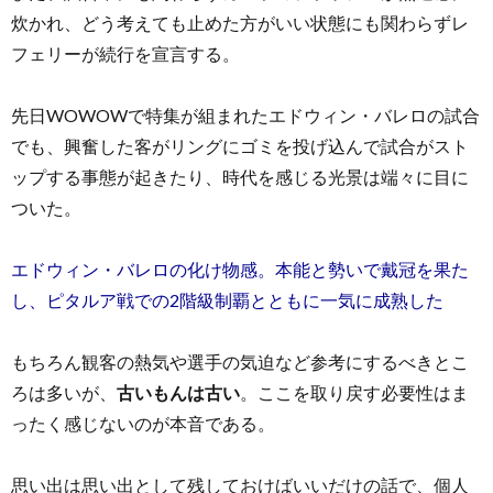
炊かれ、どう考えても止めた方がいい状態にも関わらずレ
フェリーが続行を宣言する。
先日WOWOWで特集が組まれたエドウィン・バレロの試合
でも、興奮した客がリングにゴミを投げ込んで試合がスト
ップする事態が起きたり、時代を感じる光景は端々に目に
ついた。
エドウィン・バレロの化け物感。本能と勢いで戴冠を果た
し、ピタルア戦での2階級制覇とともに一気に成熟した
もちろん観客の熱気や選手の気迫など参考にするべきとこ
ろは多いが、
古いもんは古い
。ここを取り戻す必要性はま
ったく感じないのが本音である。
思い出は思い出として残しておけばいいだけの話で、個人