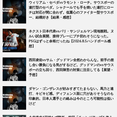
ウィリアム・セペダvsラモント・ローチ。サウスポーの
連打型のセペダ。シャクールでも手を焼いた連打にロー
チは対応が間に合わず。低重心のファイター型サウスポ
ー、結構好き【結果・感想】
ネクスト日本代表vsパリ・サンジェルマン現地観戦。ヌ
ルい試合展開、接待プレーにブチ切れそうになった。
PSGはずっと余裕だったね【2026.8.5ハンドボール感
想】
西田凌佑vsサム・グッドマン全然わからんな。前手の差
し合い勝負になる気がするけど。グッドマンのvsサウス
ポーの立ち回り、西田陣営の対策に注目してる【展望・
予想】
ダヤン・ゴンザレスが好みすぎてたまらない。馬力と連
打、キビキビ感。ディフェンス面に穴がありそうなのも
印象的。日本人選手との絡みは今のところ可能性は低い
けど