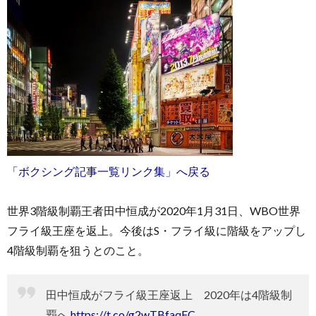
「ボクシング記事一覧リンク集」へ戻る
世界3階級制覇王者田中恒成が2020年1月31日、WBO世界
フライ級王座を返上。今後はS・フライ級に階級をアップし
4階級制覇を狙うとのこと。
田中恒成がフライ級王座返上 2020年は4階級制
覇へ
https://t.co/g2wTBfaqFC