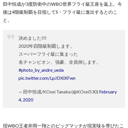
田中恒成が3度防衛中のWBO世界フライ級王座を返上。今
後は4階級制覇を目指してS・フライ級に進出するとのこ
と。
決めました‼︎‼︎
2020年四階級制覇します。
スーパーフライ級に集まった
名チャンピオン、強豪、全員倒します。
#photo_by_andre_ueda
pic.twitter.com/LpJDXiXFwn
— 田中恒成/KOsei Tanaka (@KOsei530)
February
4, 2020
現WBO王者井岡一翔とのビッグマッチが現実味を帯びたこ