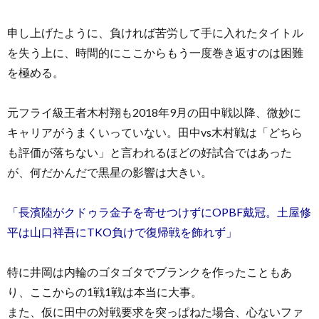
申し上げたように、負ければ苦労して手に入れたタイトル
を失う上に、時間的にここからもう一度巻き返すのは困難
を極める。
元フライ級王者木村翔も2018年9月の田中戦以降、微妙に
キャリアがうまくいっていない。田中vs木村戦は「どちら
も評価が落ちない」と言われるほどの好試合ではあった
が、何だかんだで黒星の影響は大きい。
「長濱陸がクドゥラ金子を寄せつけずにOPBF戴冠。土屋修
平は山口祥吾にTKO負けで復帰戦を飾れず」
特に井岡は内輪のゴタゴタでブランクを作ったこともあ
り、ここからの1戦1戦は本当に大事。
また、仮に田中の対戦要求を突っぱねた場合、心ないファ