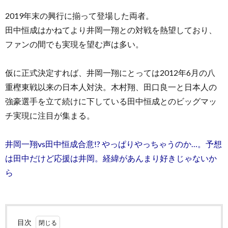
2019年末の興行に揃って登場した両者。
田中恒成はかねてより井岡一翔との対戦を熱望しており、
ファンの間でも実現を望む声は多い。
仮に正式決定すれば、井岡一翔にとっては2012年6月の八
重樫東戦以来の日本人対決。木村翔、田口良一と日本人の
強豪選手を立て続けに下している田中恒成とのビッグマッ
チ実現に注目が集まる。
井岡一翔vs田中恒成合意!? やっぱりやっちゃうのか…。予想
は田中だけど応援は井岡。経緯があんまり好きじゃないか
ら
目次