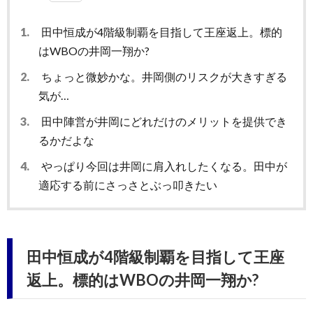
1.
田中恒成が4階級制覇を目指して王座返上。標的
はWBOの井岡一翔か?
2.
ちょっと微妙かな。井岡側のリスクが大きすぎる
気が…
3.
田中陣営が井岡にどれだけのメリットを提供でき
るかだよな
4.
やっぱり今回は井岡に肩入れしたくなる。田中が
適応する前にさっさとぶっ叩きたい
田中恒成が4階級制覇を目指して王座
返上。標的はWBOの井岡一翔か?