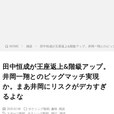
ン
ン
マ
ャ
ホ
ナ
グ
ン
ラ
ー
ッ
観
ガ・
リ
ム
雑談
田中恒成が王座返上&階級アップ。井岡一翔とのビッ
HOME
プ
戦
ド
ー
ラ
田中恒成が王座返上&階級アップ。
井岡一翔とのビッグマッチ実現
マ
か。まあ井岡にリスクがデカすぎ
るよな
2020.02.08
ボクシング観戦
趣味
雑談
スポーツ観戦
,
ボクシング観戦
,
雑記
,
雑談