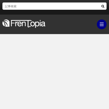
ブ
ロ
既
グ
刊
ボ
ラ
ク
映
イ
シ
画・
ギ