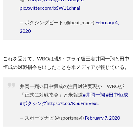
pic.twitter.com/bSW11dhnai
— ボクシングビート (@beat_macc)
February 4,
2020
これを受けて、WBOは現S・フライ級王者井岡一翔と田中
恒成の対戦指令を出したことを米メディアが報じている。
井岡一翔vs田中恒成の注目対決実現か WBOが
「正式に対戦指令」と米報道
#井岡一翔
#田中恒成
#ボクシング
https://t.co/K5uFmiVexL
— スポーツナビ (@sportsnavi)
February 7, 2020