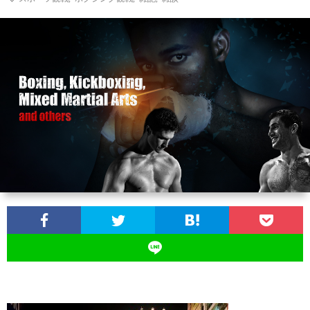
お
問
い
合
わ
せ