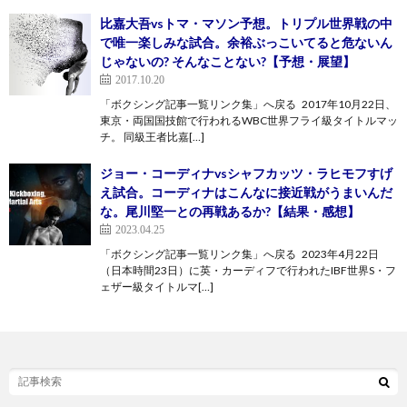
比嘉大吾vsトマ・マソン予想。トリプル世界戦の中
で唯一楽しみな試合。余裕ぶっこいてると危ないん
じゃないの? そんなことない?【予想・展望】
2017.10.20
「ボクシング記事一覧リンク集」へ戻る 2017年10月22日、
東京・両国国技館で行われるWBC世界フライ級タイトルマッ
チ。 同級王者比嘉[…]
ジョー・コーディナvsシャフカッツ・ラヒモフすげ
え試合。コーディナはこんなに接近戦がうまいんだ
な。尾川堅一との再戦あるか?【結果・感想】
2023.04.25
「ボクシング記事一覧リンク集」へ戻る 2023年4月22日
（日本時間23日）に英・カーディフで行われたIBF世界S・フ
ェザー級タイトルマ[…]