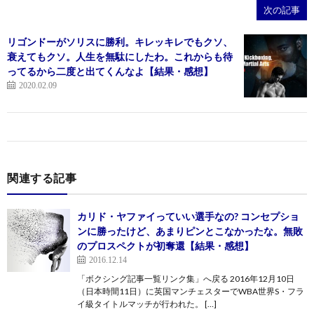
次の記事
リゴンドーがソリスに勝利。キレッキレでもクソ、
衰えてもクソ。人生を無駄にしたわ。これからも待
ってるから二度と出てくんなよ【結果・感想】
2020.02.09
関連する記事
カリド・ヤファイっていい選手なの? コンセプショ
ンに勝ったけど、あまりピンとこなかったな。無敗
のプロスペクトが初奪還【結果・感想】
2016.12.14
「ボクシング記事一覧リンク集」へ戻る 2016年12月10日
（日本時間11日）に英国マンチェスターでWBA世界S・フラ
イ級タイトルマッチが行われた。 […]