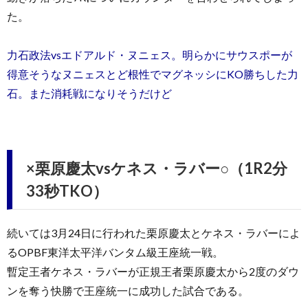
た。
力石政法vsエドアルド・ヌニェス。明らかにサウスポーが
得意そうなヌニェスとど根性でマグネッシにKO勝ちした力
石。また消耗戦になりそうだけど
×栗原慶太vsケネス・ラバー○（1R2分
33秒TKO）
続いては3月24日に行われた栗原慶太とケネス・ラバーによ
るOPBF東洋太平洋バンタム級王座統一戦。
暫定王者ケネス・ラバーが正規王者栗原慶太から2度のダウ
ンを奪う快勝で王座統一に成功した試合である。