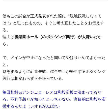
僕もこの試合が正式発表された際に「現地観戦しなくて
は!!」と思ったものの、すぐに考え直したことをお伝えす
る。
理由は
後楽園ホール（のボクシング興行）が大嫌い
だか
ら。
で、メインが中止になったと聞いてやはり止めてよかった
と。
息をするように計量失敗、試合中止が発生するボクシング
興行は相変わらずトチ狂っている。
亀田和毅vsアンジェロ・レオは和毅応援に決まってるだ
ろ。不利予想とか知ったこっちゃない。盲目的に和毅を応
援するんだよ（レオもがんばれ）