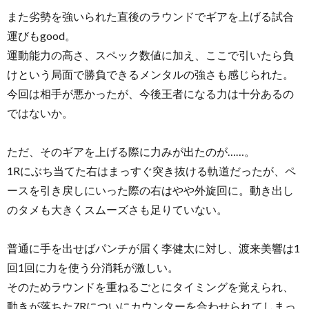
また劣勢を強いられた直後のラウンドでギアを上げる試合
運びもgood。
運動能力の高さ、スペック数値に加え、ここで引いたら負
けという局面で勝負できるメンタルの強さも感じられた。
今回は相手が悪かったが、今後王者になる力は十分あるの
ではないか。
ただ、そのギアを上げる際に力みが出たのが……。
1Rにぶち当てた右はまっすぐ突き抜ける軌道だったが、ペ
ースを引き戻しにいった際の右はやや外旋回に。動き出し
のタメも大きくスムーズさも足りていない。
普通に手を出せばパンチが届く李健太に対し、渡来美響は1
回1回に力を使う分消耗が激しい。
そのためラウンドを重ねるごとにタイミングを覚えられ、
動きが落ちた7Rについにカウンターを合わせられてしまっ