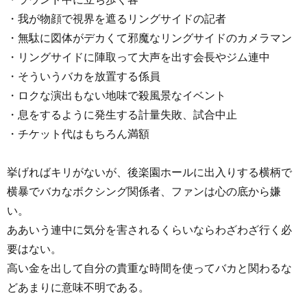
・我が物顔で視界を遮るリングサイドの記者
・無駄に図体がデカくて邪魔なリングサイドのカメラマン
・リングサイドに陣取って大声を出す会長やジム連中
・そういうバカを放置する係員
・ロクな演出もない地味で殺風景なイベント
・息をするように発生する計量失敗、試合中止
・チケット代はもちろん満額
挙げればキリがないが、後楽園ホールに出入りする横柄で
横暴でバカなボクシング関係者、ファンは心の底から嫌
い。
ああいう連中に気分を害されるくらいならわざわざ行く必
要はない。
高い金を出して自分の貴重な時間を使ってバカと関わるな
どあまりに意味不明である。