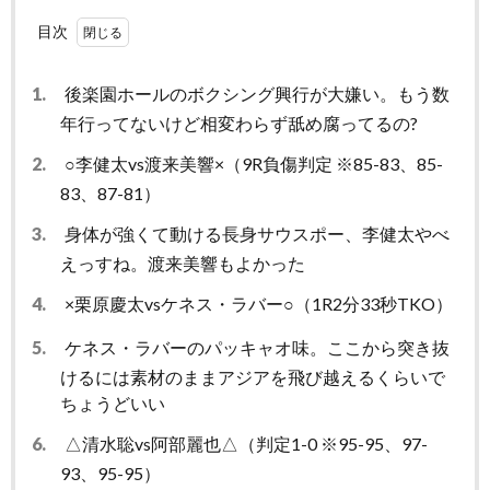
目次
1.
後楽園ホールのボクシング興行が大嫌い。もう数
年行ってないけど相変わらず舐め腐ってるの?
2.
○李健太vs渡来美響×（9R負傷判定 ※85-83、85-
83、87-81）
3.
身体が強くて動ける長身サウスポー、李健太やべ
えっすね。渡来美響もよかった
4.
×栗原慶太vsケネス・ラバー○（1R2分33秒TKO）
5.
ケネス・ラバーのパッキャオ味。ここから突き抜
けるには素材のままアジアを飛び越えるくらいで
ちょうどいい
6.
△清水聡vs阿部麗也△（判定1-0 ※95-95、97-
93、95-95）