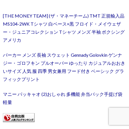
[THE MONEY TEAM] (ザ・マネーチーム) TMT 正規輸入品
MS104-2WK Tシャツ 白ベース×黒 フロイド・メイウェザ
ー・ジュニアコレクション Tシャツ メンズ 半袖 ボクシング
アメリカ
パーカー メンズ 長袖 スウェット Gennady Golovkin ゲンナ
ジー・ゴロフキン プルオーバー ゆったり カジュアルおおき
いサイズ 人気 服 四季 男女兼用 フード付き ベーシック グラ
フィックプリント
マニー パッキャオ (2)おしゃれ 多機能 弁当バック手提げ袋
軽量