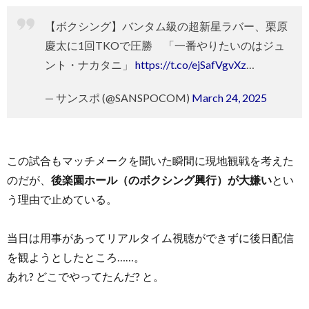
【ボクシング】バンタム級の超新星ラバー、栗原
慶太に1回TKOで圧勝 「一番やりたいのはジュ
ント・ナカタニ」
https://t.co/ejSafVgvXz
…
— サンスポ (@SANSPOCOM)
March 24, 2025
この試合もマッチメークを聞いた瞬間に現地観戦を考えた
のだが、
後楽園ホール（のボクシング興行）が大嫌い
とい
う理由で止めている。
当日は用事があってリアルタイム視聴ができずに後日配信
を観ようとしたところ……。
あれ? どこでやってたんだ? と。