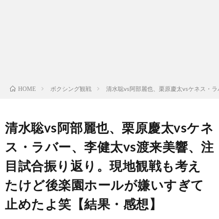
ン
ン
マ
ャ
ホ
ナ
グ
ン
ラ
ー
ッ
観
ガ・
リ
ム
ボクシング観戦
清水聡vs阿部麗也、栗原慶太vsケネス・
HOME
プ
戦
ド
ー
ラ
清水聡vs阿部麗也、栗原慶太vsケネ
ス・ラバー、李健太vs渡来美響、注
マ
目試合振り返り。現地観戦も考え
たけど後楽園ホールが嫌いすぎて
止めたよ笑【結果・感想】