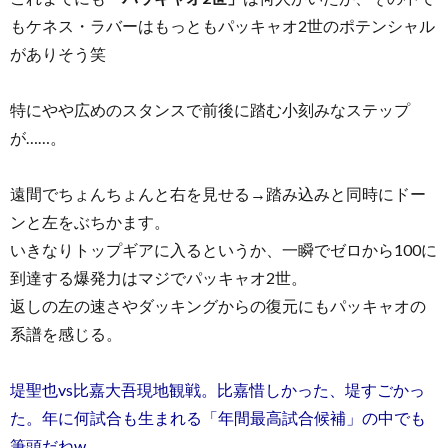
もケネス・ラバーはもっともパッキャオ2世のポテンシャル
がありそう笑
特にやや広めのスタンスで前後に踏む小刻みなステップ
が……。
遠間でちょんちょんと右を見せる→踏み込みと同時にドー
ンと左をぶちかます。
いきなりトップギアに入るというか、一瞬でゼロから100に
到達する爆発力はマジでパッキャオ2世。
返しの左の速さやダッキングからの復元にもパッキャオの
系譜を感じる。
堤聖也vs比嘉大吾現地観戦。比嘉惜しかった、堤すごかっ
た。年に何試合も生まれる「年間最高試合候補」の中でも
筆頭だねw