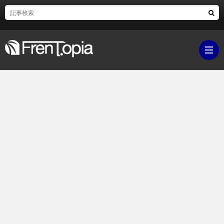
ブ
ロ
既
グ
刊
ボ
ラ
ク
映
イ
シ
画・
ギ