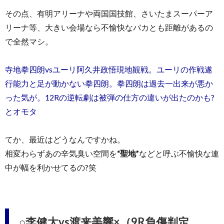
その点、有明アリーナや両国国技館、さいたまスーパーア
リーナ等、大きい会場なら不愉快なバカとも距離があるの
で全然マシ。
寺地拳四朗vsユーリ阿久井政悟現地観戦。ユーリの作戦遂
行能力と足が動かない拳四朗。拳四朗は過去一出来が悪か
った気が。12Rの逆転劇は被弾の仕方の違いが出たのかも?
とオモタ
てか、最近はどうなんですかね。
相変わらずあの辛気臭い空間を
“聖地”
などと呼ぶ不愉快な連
中が幅を利かせてるの?笑
○李健太vs渡来美響×（9R負傷判定