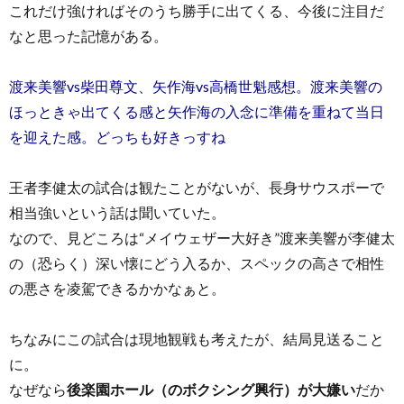
これだけ強ければそのうち勝手に出てくる、今後に注目だ
なと思った記憶がある。
渡来美響vs柴田尊文、矢作海vs高橋世魁感想。渡来美響の
ほっときゃ出てくる感と矢作海の入念に準備を重ねて当日
を迎えた感。どっちも好きっすね
王者李健太の試合は観たことがないが、長身サウスポーで
相当強いという話は聞いていた。
なので、見どころは“メイウェザー大好き”渡来美響が李健太
の（恐らく）深い懐にどう入るか、スペックの高さで相性
の悪さを凌駕できるかかなぁと。
ちなみにこの試合は現地観戦も考えたが、結局見送ること
に。
なぜなら
後楽園ホール（のボクシング興行）が大嫌い
だか