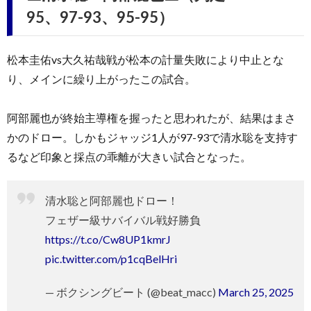
95、97-93、95-95）
松本圭佑vs大久祐哉戦が松本の計量失敗により中止とな
り、メインに繰り上がったこの試合。
阿部麗也が終始主導権を握ったと思われたが、結果はまさ
かのドロー。しかもジャッジ1人が97-93で清水聡を支持す
るなど印象と採点の乖離が大きい試合となった。
清水聡と阿部麗也ドロー！
フェザー級サバイバル戦好勝負
https://t.co/Cw8UP1kmrJ
pic.twitter.com/p1cqBelHri
— ボクシングビート (@beat_macc)
March 25, 2025