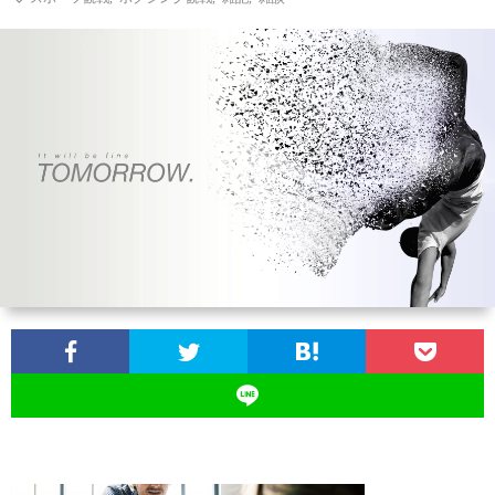
お
問
い
合
わ
せ