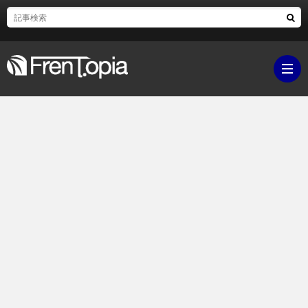
ブ
ロ
既
グ
刊
ボ
ラ
ク
映
イ
シ
画・
ギ