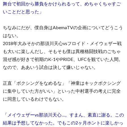
舞台で初回から勝負をかけられるって、めちゃくちゃすご
いことだと思った」
ちなみにだが、僕自身はAbemaTVの企画についてどうこう
はない。
2018年大みそかの那須川天心vsフロイド・メイウェザー戦
も大いに楽しんだし、そもそも僕は異種格闘技戦のごちゃ
混ぜ感が好きで初期のK-1やPRIDE、UFCを観ていた人間。
なので、ああいう試合は決して嫌いじゃない。
正直「ボクシングをなめるな」「神童はキックボクシング
に集中していた方がいい」といった中村選手の考えに完全
に同意しているわけでもない。
「メイウェザーvs那須川天心…。すまん、素直に謝る。この
結果は予想してなかった。でもこの2ヶ月ホントに楽しかっ