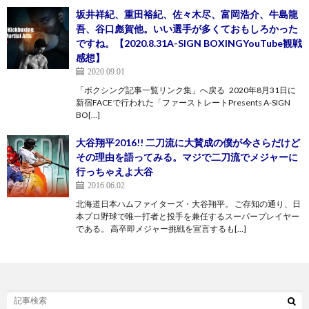
坂井祥紀、重田裕紀、佐々木尽、富岡浩介、牛島龍
吾、谷口彪賀他。いい選手が多くておもしろかった
ですね。【2020.8.31A-SIGN BOXINGYouTube観戦
感想】
2020.09.01
「ボクシング記事一覧リンク集」へ戻る 2020年8月31日に
新宿FACEで行われた「ファーストレートPresents A-SIGN
BO[…]
大谷翔平2016!! 二刀流に大賛成の僕が今さらだけど
その理由を語ってみる。マジで二刀流でメジャーに
行っちゃえよ大谷
2016.06.02
北海道日本ハムファイターズ・大谷翔平。 ご存知の通り、日
本プロ野球で唯一打者と投手を兼任するスーパープレイヤー
である。 高卒即メジャー挑戦を宣言するも[…]