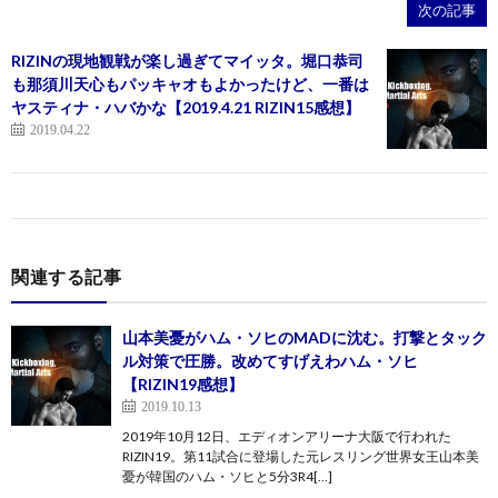
次の記事
RIZINの現地観戦が楽し過ぎてマイッタ。堀口恭司
も那須川天心もパッキャオもよかったけど、一番は
ヤスティナ・ハバかな【2019.4.21 RIZIN15感想】
2019.04.22
関連する記事
山本美憂がハム・ソヒのMADに沈む。打撃とタック
ル対策で圧勝。改めてすげえわハム・ソヒ
【RIZIN19感想】
2019.10.13
2019年10月12日、エディオンアリーナ大阪で行われた
RIZIN19。第11試合に登場した元レスリング世界女王山本美
憂が韓国のハム・ソヒと5分3R4[…]