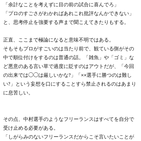
「余計なことを考えずに目の前の試合に喜んでろ」
「プロのすごさがわかればあれこれ批評なんかできない」
と、思考停止を強要する声まで聞こえてきたりもする。
正直、ここまで極論になると意味不明ではある。
そもそもプロがすごいのは当たり前で、観ている側がその
中で順位付けをするのは普通の話。「雑魚」や「ゴミ」な
ど悪意のある言い草で過度に貶すのはアウトだが、「今回
の出来では◯◯は厳しいかな?」「××選手に勝つのは難し
い?」という妄想を口にすることすら禁止されるのはあまり
に息苦しい。
その点、中村選手のようなフリーランスはすべてを自分で
受け止める必要がある。
「しがらみのないフリーランスだからこそ言いたいことが