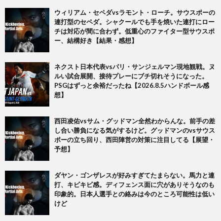
ウィリアム・セペダvsラモント・ローチ。サウスポーの
連打型のセペダ。シャクールでも手を焼いた連打にロー
チは対応が間に合わず。低重心のファイター型サウスポ
ー、結構好き【結果・感想】
ネクスト日本代表vsパリ・サンジェルマン現地観戦。ヌ
ルい試合展開、接待プレーにブチ切れそうになった。
PSGはずっと余裕だったね【2026.8.5ハンドボール感
想】
西田凌佑vsサム・グッドマン全然わからんな。前手の差
し合い勝負になる気がするけど。グッドマンのvsサウス
ポーの立ち回り、西田陣営の対策に注目してる【展望・
予想】
ダヤン・ゴンザレスが好みすぎてたまらない。馬力と連
打、キビキビ感。ディフェンス面に穴がありそうなのも
印象的。日本人選手との絡みは今のところ可能性は低い
けど