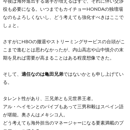
今後は海外進出する選手が増えるはずで、それに伴い交渉
役も必要になる。いつまでもカイチョーHONDAの独壇場
なのもよろしくないし、どう考えても強化すべきはここで
しょと。
さすがにHBOの撤退やストリーミングサービスの台頭がこ
こまで進むとは思わなかったが、内山高志や山中慎介の末
期を見れば需要が高まることはある程度想像できた。
そして、
適任なのは亀田兄弟
ではないかとも申し上げてい
る。
タレント性があり、三兄弟とも元世界王者。
アル・ヘイモンとのパイプもあって三男和毅はスペイン語
が堪能。奥さんはメキシコ人。
どう考えても海外担当のマネージャーになる要素満載のプ