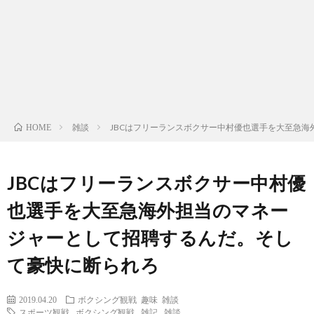
ン
ン
マ
ャ
ホ
ナ
グ
ン
ラ
ー
ッ
観
ガ・
リ
ム
雑談
JBCはフリーランスボクサー中村優也選手を大至急
HOME
プ
戦
ド
ー
ラ
JBCはフリーランスボクサー中村優
也選手を大至急海外担当のマネー
マ
ジャーとして招聘するんだ。そし
て豪快に断られろ
2019.04.20
ボクシング観戦
趣味
雑談
スポーツ観戦
,
ボクシング観戦
,
雑記
,
雑談