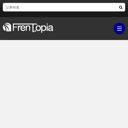
ブ
ロ
既
グ
刊
ボ
ラ
ク
映
イ
シ
画・
ギ