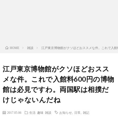
ン
ン
マ
ャ
ホ
ナ
グ
ン
ラ
ー
ッ
観
ガ・
リ
ム
雑談
江戸東京博物館がクソほどおススメな件。これで入館
HOME
プ
戦
ド
ー
ラ
江戸東京博物館がクソほどおスス
メな件。これで入館料600円の博物
マ
館は必見ですわ。両国駅は相撲だ
けじゃないんだね
2017.05.06
生活
趣味
雑談
お知らせ
,
日常
,
雑記