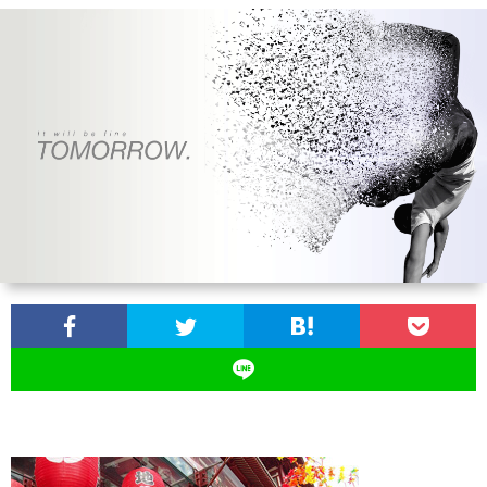
お
問
い
合
わ
せ